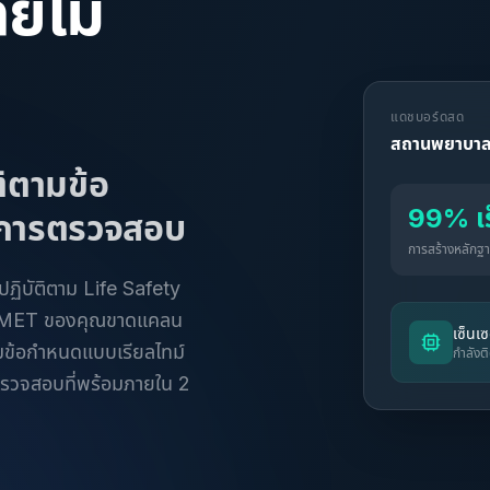
ยไม่
แดชบอร์ดสด
สถานพยาบาล
ิตามข้อ
99% เร็
ับการตรวจสอบ
การสร้างหลัก
ิบัติตาม Life Safety
ม BMET ของคุณขาดแคลน
เซ็นเ
มข้อกำหนดแบบเรียลไทม์
กำลัง
ตรวจสอบที่พร้อมภายใน 2