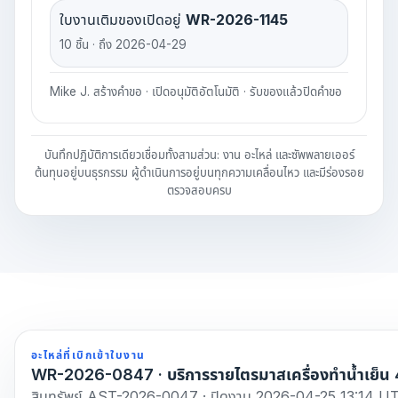
ใบงานเติมของเปิดอยู่
WR-2026-1145
10 ชิ้น · ถึง 2026-04-29
Mike J. สร้างคำขอ · เปิดอนุมัติอัตโนมัติ · รับของแล้วปิดคำขอ
บันทึกปฏิบัติการเดียวเชื่อมทั้งสามส่วน: งาน อะไหล่ และซัพพลายเออร์
ต้นทุนอยู่บนธุรกรรม ผู้ดำเนินการอยู่บนทุกความเคลื่อนไหว และมีร่องรอย
ตรวจสอบครบ
อะไหล่ที่เบิกเข้าใบงาน
WR-2026-0847 · บริการรายไตรมาสเครื่องทำน้ำเย็น 
สินทรัพย์ AST-2026-0047 · ปิดงาน 2026-04-25 13:14 U