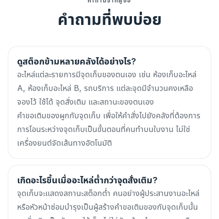
คำถามจากผู้ซื้อ
คำถามที่พบบ่อย
ดูสต็อกข้ามหลายคลังได้อย่างไร?
อะไหล่แต่ละรายการมีจุดเก็บของตนเอง เช่น ห้องเก็บอะไหล่
A, ห้องเก็บอะไหล่ B, รถบริการ แต่ละจุดมีจำนวนคงเหลือ
จองไว้ ใช้ได้ จุดสั่งเติม และสถานะของตนเอง
คำขอเติมของผูกกับจุดเก็บ เพื่อให้คำสั่งไปยังคลังที่ต้องการ
การโอนระหว่างจุดเก็บเป็นขั้นตอนที่คนทำบนใบงาน ไม่ใช่
เครื่องยนต์จัดเส้นทางอัตโนมัติ
เกิดอะไรขึ้นเมื่ออะไหล่ต่ำกว่าจุดสั่งเติม?
จุดเก็บจะแสดงสถานะสต็อกต่ำ คนอย่างผู้ประสานงานอะไหล่
หรือหัวหน้าซ่อมบำรุงเป็นผู้สร้างคำขอเติมของกับจุดเก็บนั้น