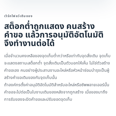
เวิร์กโฟลว์เติมของ
สต็อกต่ำถูกแสดง คนสร้าง
คำขอ แล้วการอนุมัติอัตโนมัติ
จึงทำงานต่อได้
เมื่อจำนวนคงเหลือของจุดเก็บต่ำกว่าหรือเท่ากับจุดสั่งเติม จุดเก็บ
จะแสดงสถานะสต็อกต่ำ จุดสั่งเติมเป็นตัวบอกให้เห็น ไม่ใช่ตัวสร้าง
คำขอเอง คนอย่างผู้ประสานงานอะไหล่หรือหัวหน้าซ่อมบำรุงเป็นผู้
สร้างคำขอเติมของกับจุดเก็บนั้น
ถ้าองค์กรตั้งค่าอนุมัติอัตโนมัติสำหรับอะไหล่หรือซัพพลายเออร์นั้น
คำขอจะไปต่อเป็นใบงานเติมของหลังจากถูกสร้าง เมื่อของมาถึง
การรับของจะปิดคำขอและปรับยอดจุดเก็บ