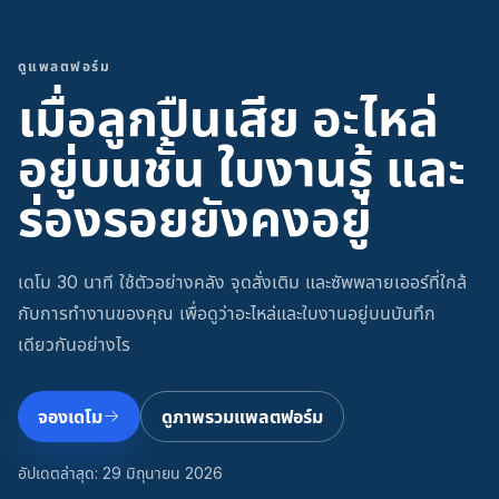
ดูแพลตฟอร์ม
เมื่อลูกปืนเสีย อะไหล่
อยู่บนชั้น ใบงานรู้ และ
ร่องรอยยังคงอยู่
เดโม 30 นาที ใช้ตัวอย่างคลัง จุดสั่งเติม และซัพพลายเออร์ที่ใกล้
กับการทำงานของคุณ เพื่อดูว่าอะไหล่และใบงานอยู่บนบันทึก
เดียวกันอย่างไร
จองเดโม
ดูภาพรวมแพลตฟอร์ม
อัปเดตล่าสุด: 29 มิถุนายน 2026