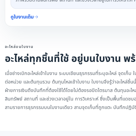
ดูใบงานเต็ม
อะไหล่บนใบงาน
อะไหล่ทุกชิ้นที่ใช้ อยู่บนใบงาน
เมื่อช่างเบิกอะไหล่เข้าใบงาน ระบบเขียนธุรกรรมที่ระบุอะไหล่ จุดเก็บ ใ
ต่อหน่วย และต้นทุนรวม ต้นทุนไหลเข้าใบงาน ใบงานจึงรู้ว่าอะไหล่ชิ้นนั
ฝ่ายการเงินดึงบันทึกที่ต้องใช้ได้โดยไม่ต้องรอปิดไตรมาส ต้นทุนอะ
สินทรัพย์ สถานที่ และช่วงเวลาอยู่ใน
การวิเคราะห์
ซึ่งเป็นพื้นที่แดชบ
สามรายการธุรกรรมบนใบงานเดียว สามจุดเก็บที่ถูกแตะ บันทึกปฏิบัต