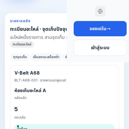
รายการคลัง
จองเดโม
ทะเบียนอะไหล่ · จุดเก็บปัจจุบัน
อะไหล่หนึ่งรายการ สามจุดเก็บ หนึ่งสถานะสต็อกต่ำ
ทะเบียนอะไหล่
เข้าสู่ระบบ
ทุกจุดเก็บ
เห็นสถานะสต็อกต่ำ
ช่องบาร์โค้ด 8901234567890
V-Belt A68
BLT-A68-001 · สายพานและพูลเลย์
ห้องเก็บอะไหล่ A
คลังหลัก
5
คงเหลือ