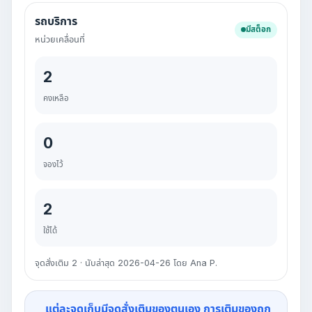
รถบริการ
มีสต็อก
หน่วยเคลื่อนที่
2
คงเหลือ
0
จองไว้
2
ใช้ได้
จุดสั่งเติม 2 · นับล่าสุด 2026-04-26 โดย Ana P.
แต่ละจุดเก็บมีจุดสั่งเติมของตนเอง การเติมของถูก