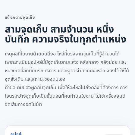
สต็อกตามจุดเก็บ
สามจุดเก็บ สามจำนวน หนึ่ง
บันทึก ความจริงในทุกตำแหน่ง
เหตุผลที่ใบงานด้านบนดึงอะไหล่ที่ตรงจากจุดเก็บที่รู้จำนวนได้
เพราะทะเบียนอะไหล่นี้มีจุดเก็บสามแห่ง: คลังกลาง คลังย่อย และ
หน่วยเคลื่อนที่บนรถบริการ แต่ละจุดมีจำนวนคงเหลือ จองไว้ ใช้ได้
จุดสั่งเติม และสถานะของตนเอง
คำขอเติมของผูกกับจุดเก็บ เพื่อให้อะไหล่ไปถึงคลังที่ต้องการ การ
โอนระหว่างจุดเก็บเป็นขั้นตอนที่คนทำบนใบงาน ไม่ใช่เครื่องยนต์
จัดเส้นทางอัตโนมัติ
อะไหล่