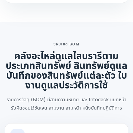
ขอบเขต BOM
คลังอะไหล่ดูแลไลบรารีตาม
ประเภทสินทรัพย์ สินทรัพย์ดูแล
บันทึกของสินทรัพย์แต่ละตัว ใบ
งานดูแลประวัติการใช้
รายการวัสดุ (BOM) มีสามความหมาย และ Infodeck แยกหน้า
รับผิดชอบไว้ชัดเจน สามงาน สามหน้า หนึ่งบันทึกปฏิบัติการ