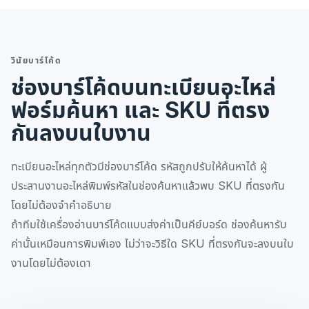
วินัยบาร์โค้ด
ช่องบาร์โค้ดบนทะเบียนอะไหล่
ฟอร์มค้นหา และ SKU ที่ตรง
กันลงบนใบงาน
ทะเบียนอะไหล่ทุกตัวมีช่องบาร์โค้ด รหัสถูกปรับให้ค้นหาได้ ผู้
ประสานงานอะไหล่พิมพ์รหัสในช่องค้นหาแล้วพบ SKU ที่ตรงกัน
โดยไม่ต้องจำคำอธิบาย
ถ้าทีมใช้เครื่องอ่านบาร์โค้ดแบบส่งค่าเป็นคีย์บอร์ด ช่องค้นหารับ
ค่านั้นเหมือนการพิมพ์เอง ไม่ว่าจะวิธีใด SKU ที่ตรงกันจะลงบนใบ
งานโดยไม่ต้องเดา