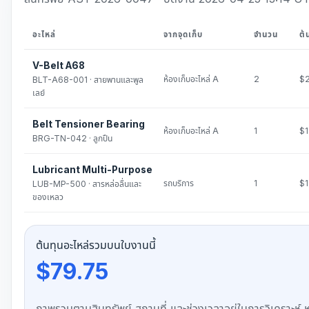
อะไหล่
จากจุดเก็บ
จำนวน
ต้
V-Belt A68
ห้องเก็บอะไหล่ A
2
$
BLT-A68-001 · สายพานและพูล
เลย์
Belt Tensioner Bearing
ห้องเก็บอะไหล่ A
1
$1
BRG-TN-042 · ลูกปืน
Lubricant Multi-Purpose
รถบริการ
1
$1
LUB-MP-500 · สารหล่อลื่นและ
ของเหลว
ต้นทุนอะไหล่รวมบนใบงานนี้
$79.75
ภาพรวมตามสินทรัพย์ สถานที่ และช่วงเวลาอยู่ในการวิเคราะห์ หน