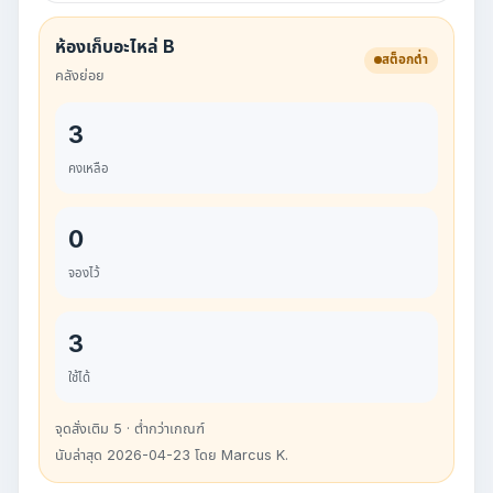
ห้องเก็บอะไหล่ B
สต็อกต่ำ
คลังย่อย
3
คงเหลือ
0
จองไว้
3
ใช้ได้
จุดสั่งเติม 5 · ต่ำกว่าเกณฑ์
นับล่าสุด 2026-04-23 โดย Marcus K.