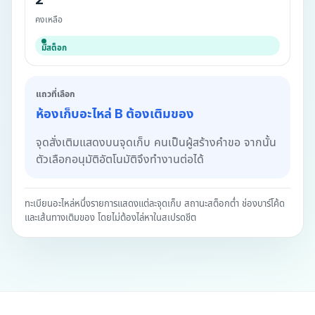
คงเหลือ
มีสต็อก
แถวที่เลือก
ห้องเก็บอะไหล่ B ต้องเติมของ
จุดสั่งเติมแสดงบนจุดเก็บ คนเป็นผู้สร้างคำขอ จากนั้น
ตัวเลือกอนุมัติอัตโนมัติจึงทำงานต่อได้
ทะเบียนอะไหล่หนึ่งรายการแสดงแต่ละจุดเก็บ สถานะสต็อกต่ำ ช่องบาร์โค้ด
และเส้นทางเติมของ โดยไม่ต้องไล่หาในสเปรดชีต