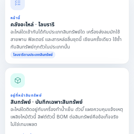
หน้านี้
คลังอะไหล่ · ไลบรารี
อะไหล่ใดเข้ากันได้กับประเภทสินทรัพย์ใด เครื่องส่งลมมักใช้
สายพาน ฟิลเตอร์ และสารหล่อลื่นชุดนี้ เขียนครั้งเดียว ใช้ซ้ำ
กับสินทรัพย์ทุกตัวในประเภทนั้น
ไลบรารีตามประเภทสินทรัพย์
อยู่ที่หน้าสินทรัพย์
สินทรัพย์ · บันทึกเฉพาะสินทรัพย์
อะไหล่ใดติดอยู่กับเครื่องทำน้ำเย็น
ตัวนี้
แผงควบคุมแจ้งเหตุ
เพลิงไหม้ตัวนี้ ลิฟต์ตัวนี้ BOM ต่อสินทรัพย์คือข้อเท็จจริง
ไม่ใช่เทมเพลต