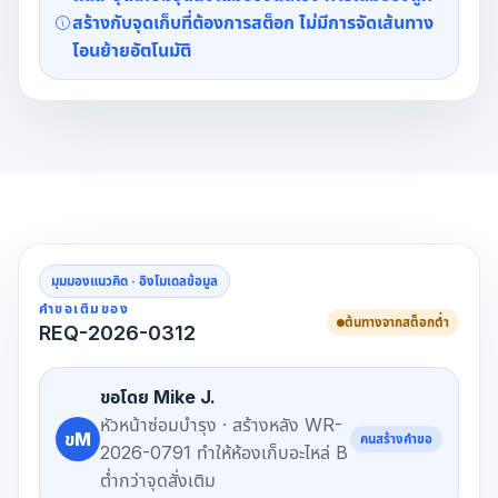
สร้างกับจุดเก็บที่ต้องการสต็อก ไม่มีการจัดเส้นทาง
โอนย้ายอัตโนมัติ
มุมมองแนวคิด · อิงโมเดลข้อมูล
คำขอเติมของ
ต้นทางจากสต็อกต่ำ
REQ-2026-0312
ขอโดย Mike J.
หัวหน้าซ่อมบำรุง · สร้างหลัง WR-
ขM
คนสร้างคำขอ
2026-0791 ทำให้ห้องเก็บอะไหล่ B
ต่ำกว่าจุดสั่งเติม