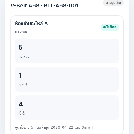
สามจุดเก็บ
V-Belt A68 · BLT-A68-001
ห้องเก็บอะไหล่ A
มีสต็อก
คลังหลัก
5
คงเหลือ
1
จองไว้
4
ใช้ได้
จุดสั่งเติม 5 · นับล่าสุด 2026-04-22 โดย Sara T.