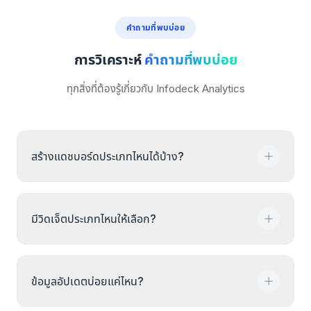
คำถามที่พบบ่อย
การวิเคราะห์
คำถามที่พบบ่อย
ทุกสิ่งที่ต้องรู้เกี่ยวกับ Infodeck Analytics
สร้างแดชบอร์ดประเภทไหนได้บ้าง?
Infodeck รองรับแดชบอร์ด 2 ประเภท: แดชบอร์ด
มีวิดเจ็ตประเภทไหนให้เลือก?
มอนิเตอร์สำหรับข้อมูลเรียลไทม์พร้อมรีเฟรชอัตโนมัติ
(เหมาะกับทีมปฏิบัติการและจอ NOC) และแดชบอร์ด
รายงานสำหรับข้อมูลย้อนหลังพร้อมเลือกช่วงเวลา
เลือกจาก KPI cards สำหรับค่าปัจจุบัน กราฟเส้น
(เหมาะกับการวิเคราะห์และการปฏิบัติตามข้อกำหนด)
ข้อมูลอัปเดตบ่อยแค่ไหน?
สำหรับแนวโน้มตามเวลา กราฟผสมสำหรับเปรียบเทียบ
หลายตัวชี้วัด mini-chart cards สำหรับมุมมองกะทัดรัด