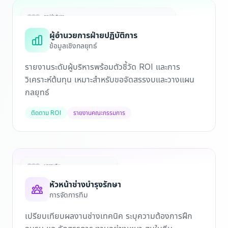
สรุปผู้บริหาร
ผู้อำนวยการฝ่ายปฏิบัติการ
ผลงานรายเดือน
ข้อมูลเชิงกลยุทธ์
ลดต้นทุน
ประสิทธิภาพ
$24,500
94%
รายงานระดับผู้บริหารพร้อมตัวชี้วัด ROI และการ
15% จากเดือนก่อน
ปรับปรุง 8%
วิเคราะห์ต้นทุน เหมาะสำหรับขอจัดสรรงบและวางแผน
รายงานพร้อมสำหรับการประชุมบอร์ด
กลยุทธ์
ส่งออก PDF
ติดตาม ROI
รายงานคณะกรรมการ
ผลงานทีม
หัวหน้าช่างบำรุงรักษา
John D.
95%
JD
การจัดการทีม
Sarah M.
88%
SM
เปรียบเทียบผลงานช่างเทคนิค ระบุความต้องการฝึก
Mike R.
82%
MR