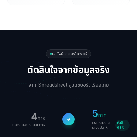
ผลลัพธ์ของการวิเคราะห์
ตัดสินใจจากข้อมูลจริง
จาก Spreadsheet สู่แดชบอร์ดเรียลไทม์
5
4
min
hrs
เวลารายงาน
เร็วขึ้น
เวลารายงานรายสัปดาห์
รายสัปดาห์
98%