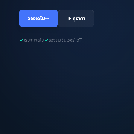
จองเดโม
ดูราคา
เริ่มจากเดโม
รองรับเซ็นเซอร์ IoT