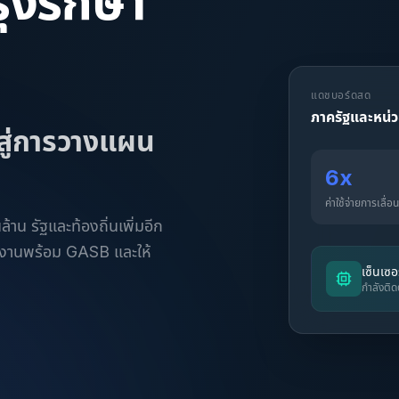
ุงรักษา
แดชบอร์ดสด
ภาครัฐและหน่
 สู่การวางแผน
6x
ค่าใช้จ่ายการเลื่
าน รัฐและท้องถิ่นเพิ่มอีก
ยงานพร้อม GASB และให้
เซ็นเซอ
กำลังต