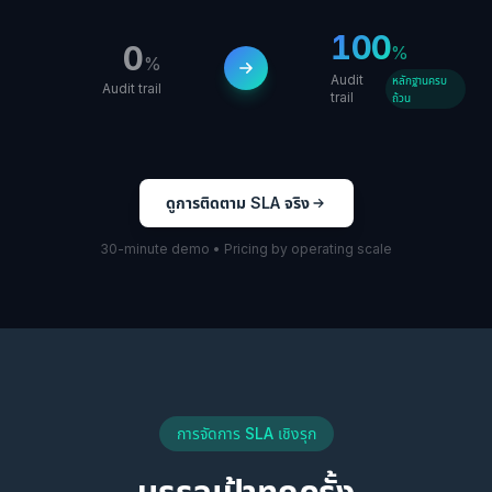
100
0
%
%
Audit
หลักฐานครบ
Audit trail
trail
ถ้วน
ดูการติดตาม SLA จริง
30-minute demo • Pricing by operating scale
การจัดการ SLA เชิงรุก