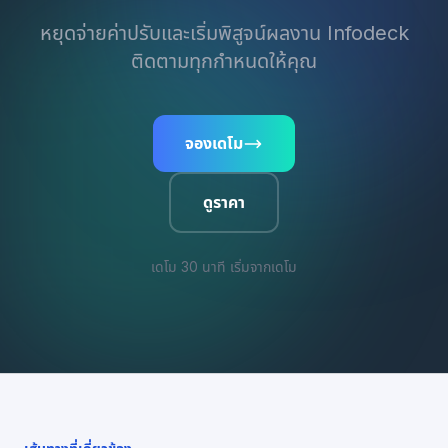
หยุดจ่ายค่าปรับและเริ่มพิสูจน์ผลงาน Infodeck
ติดตามทุกกำหนดให้คุณ
จองเดโม
ดูราคา
เดโม 30 นาที เริ่มจากเดโม