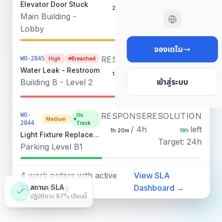
Elevator Door Stuck
/ 30m
left
25m
32m
Main Building -
Target: 4h
Lobby
จองเดโม
RESPONSE
RESOLUTION
WO-2845
High
Breached
Water Leak - Restroom
/ 1h
over
1h 45m
-2h 15m
Building B - Level 2
เข้าสู่ระบบ
Target: 6h
RESPONSE
RESOLUTION
WO-
On
Medium
2844
Track
/ 4h
left
1h 20m
18h
Light Fixture Replacement
Target: 24h
Parking Level B1
4 work orders with active
View SLA
SLA tracking
Dashboard →
สถานะ SLA
ปฏิบัติตาม 97% เดือนนี้