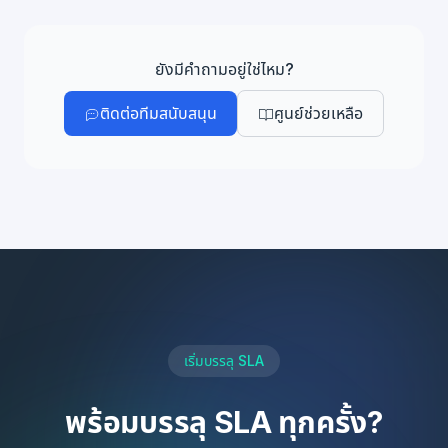
ฟีเจอร์ SLA แตกต่างตามแผน: Basic มี 1 เทมเพลต
SLA พร้อมการวิเคราะห์พื้นฐาน Pro มี 5 เทมเพลต กฎ
ตามสถานที่ และแจ้งเตือนเรียลไทม์ Enterprise มี
ยังมีคำถามอยู่ใช่ไหม?
เทมเพลตไม่จำกัดพร้อมการวิเคราะห์ขั้นสูง
ติดต่อทีมสนับสนุน
ศูนย์ช่วยเหลือ
เริ่มบรรลุ SLA
พร้อมบรรลุ SLA ทุกครั้ง?