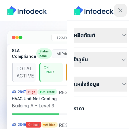
ผลิตภัณฑ์
app.infodeck.io
SLA
Status
Compliance
panel
โซลูชัน
TOTAL
ON
AT RISK
BREACHED
TRACK
ACTIVE
แหล่งข้อมูล
RESPONSE
RESOLUTION
WO-2847
High
On Track
HVAC Unit Not Cooling
/ 2h
left
45m
6h 30m
Building A - Level 3
Target: 8h
ราคา
RESPONSE
RESOLUTION
WO-2846
Critical
At Risk