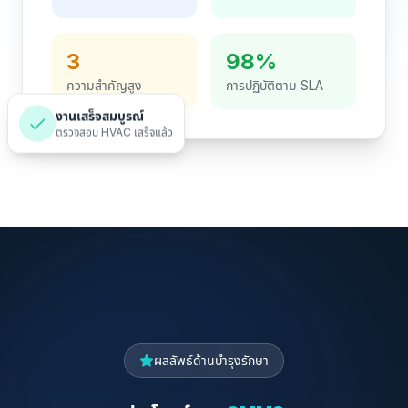
3
98%
ความสำคัญสูง
การปฏิบัติตาม SLA
งานเสร็จสมบูรณ์
ตรวจสอบ HVAC เสร็จแล้ว
ผลลัพธ์ด้านบำรุงรักษา