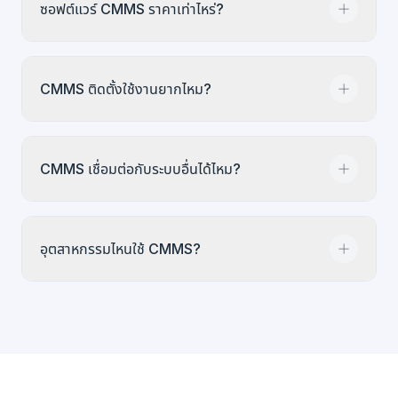
แพลตฟอร์ม Infodeck
รวมความสามารถเหล่านี้ไว้ด้วย
ซอฟต์แวร์ CMMS ราคาเท่าไหร่?
การบำรุงรักษาเชิงป้องกัน
, และการจัดตารางช่างเทคนิค
กัน
EAM (Enterprise Asset Management) ครอบคลุม
กว้างกว่า ดูแล
วงจรชีวิตสินทรัพย์
ทั้งหมด รวมถึงการจัด
ราคา CMMS ขึ้นกับจำนวนผู้ใช้ จำนวนสาขา ปริมาณ
ซื้อ ค่าเสื่อมราคา และการจำหน่าย Infodeck เก็บบริบท
CMMS ติดตั้งใช้งานยากไหม?
สินทรัพย์ ขอบเขตเวิร์กโฟลว์ และรูปแบบการใช้งาน
ดูรา
วงจรชีวิตสินทรัพย์ไว้คู่กับเวิร์กโฟลว์ CMMS
คา Infodeck
สำหรับแผนแบบโควตาที่ครอบคลุมงาน
บำรุงรักษา บริการ และการกำกับดูแล ใช้
เครื่องคำนวณ
การเริ่มใช้ CMMS บนคลาวด์จะง่ายขึ้นเมื่อขอบเขตแรก
ROI
เพื่อประเมินผลประหยัด
CMMS เชื่อมต่อกับระบบอื่นได้ไหม?
ชัดเจน เริ่มจากกระบวนการสำคัญ เช่น
ใบสั่งงาน
แล้ว
ค่อยเพิ่มสินทรัพย์ งานป้องกัน รายงาน และการเชื่อมต่อ
เมื่อบันทึกเริ่มนิ่ง
ดูราคา
เพื่อดูเวิร์กโฟลว์แรกที่เหมาะสม
ได้ แพลตฟอร์ม CMMS สมัยใหม่เชื่อมต่อกับระบบ ERP,
อุตสาหกรรมไหนใช้ CMMS?
ซอฟต์แวร์บัญชี,
BMS (Building Management
Systems)
,
เซ็นเซอร์ IoT
และอื่นๆ Infodeck มี
API
access
, webhooks และ
การเชื่อมต่อแบบเนทีฟ
กับ
CMMS ใช้โดยทีมใน
โรงงานอุตสาหกรรม
,
สถาน
เครื่องมือธุรกิจยอดนิยม
พยาบาล
,
สถานศึกษา
,
โรงแรม
,
อาคารพาณิชย์
,
หน่วย
งานราชการ
,
ค้าปลีก
และการดำเนินงานที่มีสินทรัพย์มาก
ดูทุกอุตสาหกรรม →