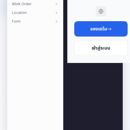
Work Order
specific
API
Location
key.
Note:
Form
The
key
จองเดโม
hash/secret
is
NEVER
returned.
เข้าสู่ระบบ
Request
PATH
PARAMETERS
REQUIRED
organizationId
string
Organization
ID
REQUIRED
keyId
string