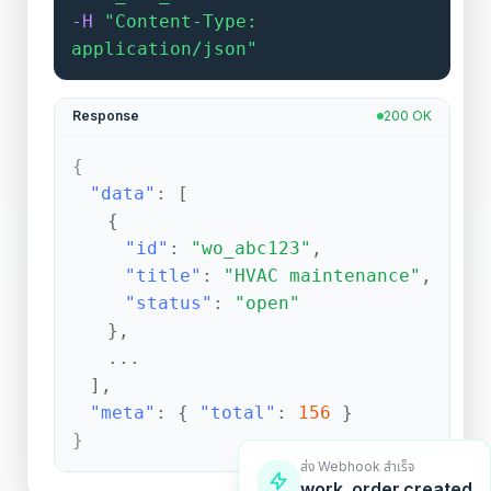
-H
"Content-Type:
application/json"
Response
200 OK
{
"data"
: [
{
"id"
:
"wo_abc123"
,
"title"
:
"HVAC maintenance"
,
"status"
:
"open"
},
...
],
"meta"
: {
"total"
:
156
}
}
ส่ง Webhook สำเร็จ
work_order.created