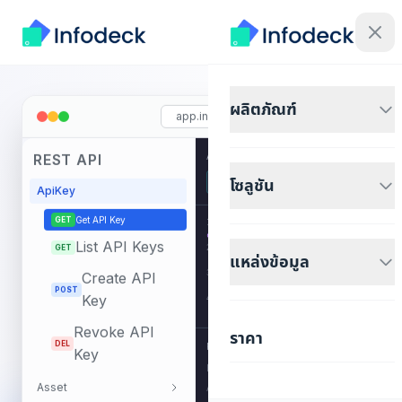
ผลิตภัณฑ์
app.infodeck.io
Get
REST API
AUTHORIZATION: HTTP
REST
ApiKey
API
PYTHON
GO
NODE
CURL
โซลูชัน
API
ApiKey
Key
Get API Key
GET
1
curl
-L -X GET \
Get
List API Keys
GET
2
แหล่งข้อมูล
API
'https://app.infodeck.io/api/...'
3
Create API
Key
-H
'Accept: application/json'
\
POST
Key
4
-H
'Authorization: Bearer <TOKEN>'
https://app.info
GET
Revoke API
ราคา
DEL
REQUEST
Key
Get
Base URL
app.infodeck.io/api
details
of
Asset
Auth
Bearer Token
a