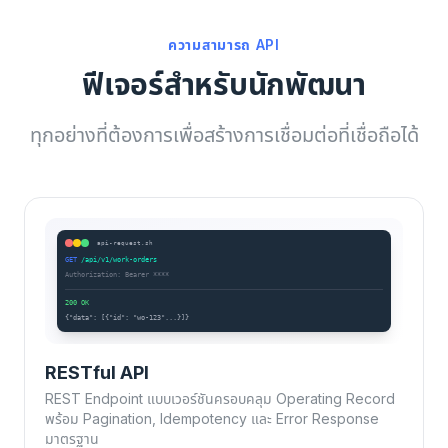
ความสามารถ API
ฟีเจอร์สำหรับนักพัฒนา
ทุกอย่างที่ต้องการเพื่อสร้างการเชื่อมต่อที่เชื่อถือได้
api-request.sh
GET
/api/v1/work-orders
Authorization: Bearer ****
200 OK
{"data": [{"id": "wo-123"...}]}
RESTful API
REST Endpoint แบบเวอร์ชันครอบคลุม Operating Record
พร้อม Pagination, Idempotency และ Error Response
มาตรฐาน