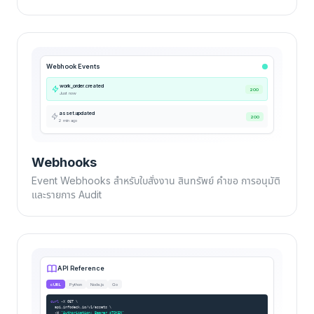
Webhook Events
work_order.created
200
Just now
asset.updated
200
2 min ago
Webhooks
Event Webhooks สำหรับใบสั่งงาน สินทรัพย์ คำขอ การอนุมัติ
และรายการ Audit
API Reference
cURL
Python
Node.js
Go
curl
-X GET \
api.infodeck.io/v1/assets \
-H
"Authorization: Bearer $TOKEN"