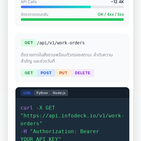
API Calls
~12.4K
อัตราการตอบกลับ
OK / 4xx / 5xx
GET
/api/v1/work-orders
ดึงรายการใบสั่งงานพร้อมตัวกรองสถานะ ลำดับความ
สำคัญ และช่วงวันที่
GET
POST
PUT
DELETE
cURL
Python
Node.js
curl
-X GET
"https://api.infodeck.io/v1/work-
orders"
-H
"Authorization: Bearer
YOUR_API_KEY"