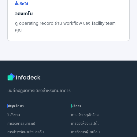
ขั้นถัดไป
จองเดโม
ดู operating record ผ่าน workflow ของ facility team
คุณ
บันทึกปฏิบัติการเดียวสำหรับทีมอาคาร
บำรุงรักษา
บริการ
ใบสั่งงาน
การแจ้งเหตุขัดข้อง
การจัดการสินทรัพย์
การจองห้องและโต๊ะ
การบำรุงรักษาเชิงป้องกัน
การจัดการผู้มาเยือน