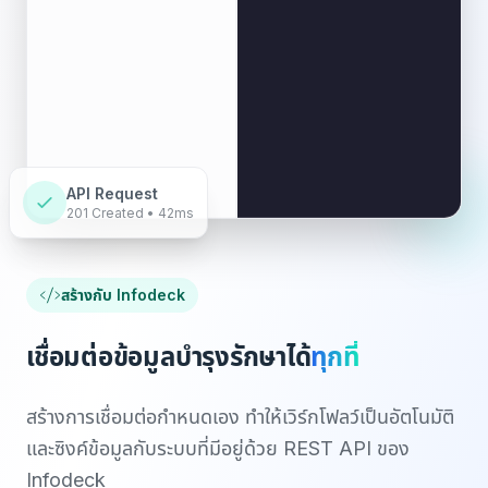
API
Key
ID
200
401
403
4
Responses
application/json
API Request
201 Created • 42ms
สร้างกับ Infodeck
เชื่อมต่อข้อมูลบำรุงรักษาได้
ทุกที่
สร้างการเชื่อมต่อกำหนดเอง ทำให้เวิร์กโฟลว์เป็นอัตโนมัติ
และซิงค์ข้อมูลกับระบบที่มีอยู่ด้วย REST API ของ
Infodeck