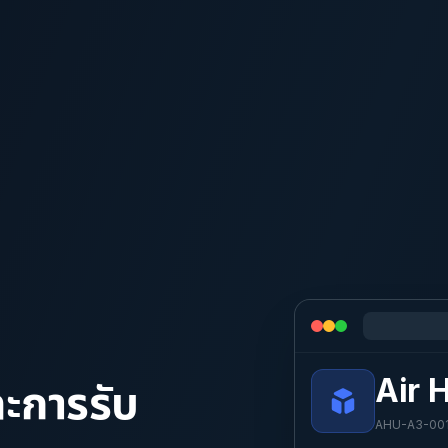
Air 
ละการรับ
AHU-A3-001 