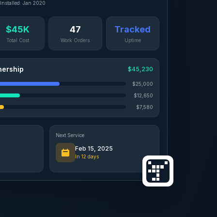
Installed: Jan 2020
$45K
47
Tracked
Total Cost
Work Orders
Uptime
nership
$45,230
$25,000
$12,650
$7,580
Next Service
Feb 15, 2025
In 12 days
g