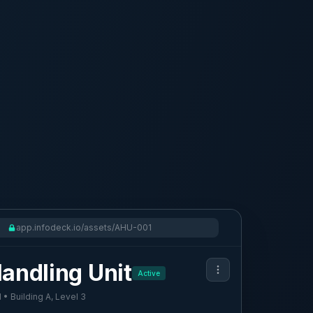
app.infodeck.io/assets/AHU-001
Handling Unit
Active
• Building A, Level 3