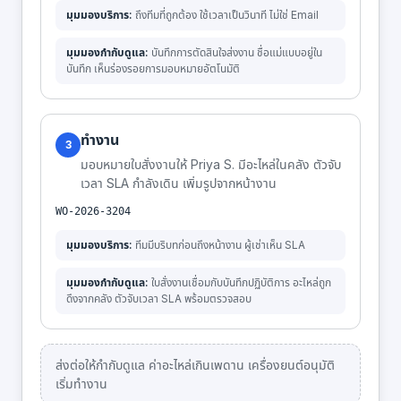
มุมมองบริการ:
ถึงทีมที่ถูกต้อง ใช้เวลาเป็นวินาที ไม่ใช่ Email
มุมมองกำกับดูแล:
บันทึกการตัดสินใจส่งงาน ชื่อแม่แบบอยู่ใน
บันทึก เห็นร่องรอยการมอบหมายอัตโนมัติ
ทำงาน
3
มอบหมายใบสั่งงานให้ Priya S. มีอะไหล่ในคลัง ตัวจับ
เวลา SLA กำลังเดิน เพิ่มรูปจากหน้างาน
WO-2026-3204
มุมมองบริการ:
ทีมมีบริบทก่อนถึงหน้างาน ผู้เช่าเห็น SLA
มุมมองกำกับดูแล:
ใบสั่งงานเชื่อมกับบันทึกปฏิบัติการ อะไหล่ถูก
ดึงจากคลัง ตัวจับเวลา SLA พร้อมตรวจสอบ
ส่งต่อให้กำกับดูแล ค่าอะไหล่เกินเพดาน เครื่องยนต์อนุมัติ
เริ่มทำงาน