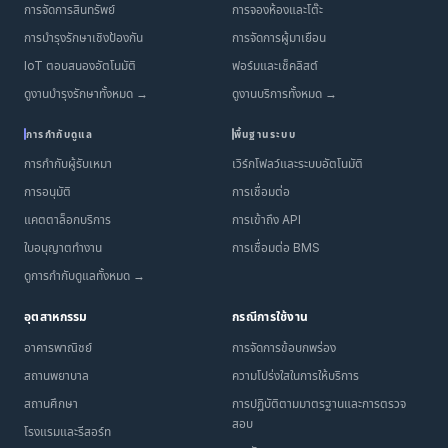
การจัดการสินทรัพย์
การจองห้องและโต๊ะ
การบำรุงรักษาเชิงป้องกัน
การจัดการผู้มาเยือน
IoT ตอบสนองอัตโนมัติ
ฟอร์มและเช็คลิสต์
ดูงานบำรุงรักษาทั้งหมด →
ดูงานบริการทั้งหมด →
การกำกับดูแล
พื้นฐานระบบ
การกำกับผู้รับเหมา
เวิร์กโฟลว์และระบบอัตโนมัติ
การอนุมัติ
การเชื่อมต่อ
แคตตาล็อกบริการ
การเข้าถึง API
ใบอนุญาตทำงาน
การเชื่อมต่อ BMS
ดูการกำกับดูแลทั้งหมด →
อุตสาหกรรม
กรณีการใช้งาน
อาคารพาณิชย์
การจัดการข้อบกพร่อง
สถานพยาบาล
ความโปร่งใสในการให้บริการ
สถานศึกษา
การปฏิบัติตามมาตรฐานและการตรวจ
สอบ
โรงแรมและรีสอร์ท