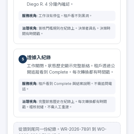
Diego R. 4 分鐘內確認。
服務視角:
工作沒有停住。租戶看不到黑洞。
治理視角:
簽核門檻規則在紀錄上。決策者具名。決策時
間有時間戳。
證據入紀錄
5
工作關閉。狀態歷史顯示完整脈絡。租戶透過公
開追蹤看到 Complete。每次轉換都有時間戳。
服務視角:
租戶看到 Complete 與結案說明。不需追問電
話。
治理視角:
完整狀態歷史在紀錄上。每次轉換都有時間
戳。稽核就緒，不需人工重建。
從頭到尾同一份紀錄。WR-2026-7891 到 WO-