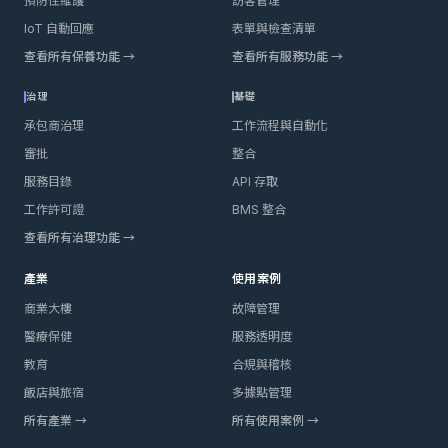
預防性維護
訪客管理
IoT 自動回應
表單與檢查清單
查看所有保養功能 →
查看所有服務功能 →
治理
基礎
承包商治理
工作流程與自動化
審批
整合
服務目錄
API 存取
工作許可證
BMS 整合
查看所有治理功能 →
產業
使用案例
商業大樓
故障管理
醫療保健
服務透明度
教育
合規與稽核
飯店與旅宿
多據點管理
所有產業 →
所有使用案例 →