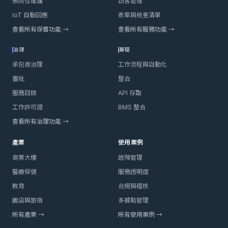
預防性維護
訪客管理
IoT 自動回應
表單與檢查清單
查看所有保養功能 →
查看所有服務功能 →
治理
基礎
承包商治理
工作流程與自動化
審批
整合
服務目錄
API 存取
工作許可證
BMS 整合
查看所有治理功能 →
產業
使用案例
商業大樓
故障管理
醫療保健
服務透明度
教育
合規與稽核
飯店與旅宿
多據點管理
所有產業 →
所有使用案例 →