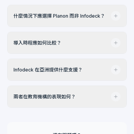
商時，建議比較完整成本模型、導入服務與整合需
求。
Schneider Electric 於 2024 年 7 月取得 Planon
什麼情況下應選擇 Planon 而非 Infodeck？
80% 股權。這讓 Planon 定位在 Schneider 的建
築管理生態系統中，對已使用 Schneider
EcoStruxure 的組織可能有利。但這也意味著
如果您需要完整的 IWMS 功能：管理大型不動產
Planon 越來越依賴單一供應商的生態系統。
導入時程應如何比較？
組合、空間規劃與利用、租賃管理和 ESG/永續發
展報告，請選擇 Planon。如果主要需求是維護和
工單管理，Infodeck 可能更適合建立聚焦的營運
Infodeck 可以先從清楚的 SaaS 範圍開始。
紀錄。
Infodeck 在亞洲提供什麼支援？
Planon 的導入時程、顧問需求與 IT 參與度應在評
估時向供應商確認。
Infodeck 提供專屬支援團隊，包含導入協助、培
兩者在教育機構的表現如何？
訓及持續的多語言支援服務。Planon 有全球辦公
室，但其支援主要針對大型企業客戶。
對於學校、大學和教育機構，Infodeck 聚焦公開
報修、多語言支援、工單、預防性維護、資產與
IoT 工作流程。Planon 的 IWMS 功能，例如不動