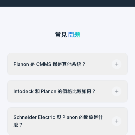
常見
問題
Planon 是 CMMS 還是其他系統？
Planon 是 IWMS（整合式工作場所管理系統），
Infodeck 和 Planon 的價格比較如何？
並非傳統 CMMS。IWMS 將不動產組合管理、空
間規劃、設施維護和永續發展報告整合在一個平
台。如果您只需要維護管理，專注型 CMMS 如
Planon 通常以企業級 IWMS 進行評估，合約與導
Infodeck 可能更適合。
Schneider Electric 與 Planon 的關係是什
入範圍較大。Infodeck 採用按使用者計價的 SaaS
麼？
模式，並在 onboarding 時確認導入範圍。評估廠