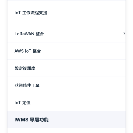
IoT 工作流程支援
依
LoRaWAN 整合
7 家
AWS IoT 整合
設定複雜度
狀態條件工單
IoT 定價
依
IWMS 專屬功能