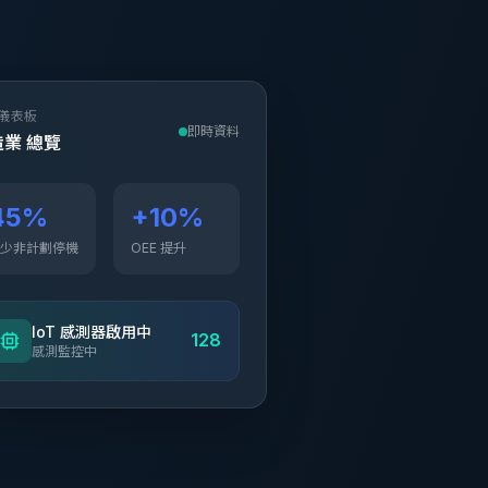
儀表板
即時資料
業 總覽
45%
+10%
少非計劃停機
OEE 提升
IoT 感測器啟用中
128
感測監控中