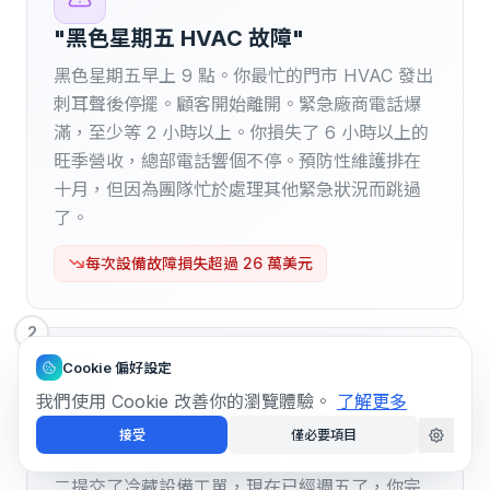
"黑色星期五 HVAC 故障"
黑色星期五早上 9 點。你最忙的門市 HVAC 發出
刺耳聲後停擺。顧客開始離開。緊急廠商電話爆
滿，至少等 2 小時以上。你損失了 6 小時以上的
旺季營收，總部電話響個不停。預防性維護排在
十月，但因為團隊忙於處理其他緊急狀況而跳過
了。
每次設備故障損失超過 26 萬美元
2
Cookie 偏好設定
我們使用 Cookie 改善你的瀏覽體驗。
了解更多
"第 47 號門市到底怎麼了？"
接受
僅必要項目
你管理 3 個區域的 50 家門市。第 47 號門市週
二提交了冷藏設備工單，現在已經週五了，你完