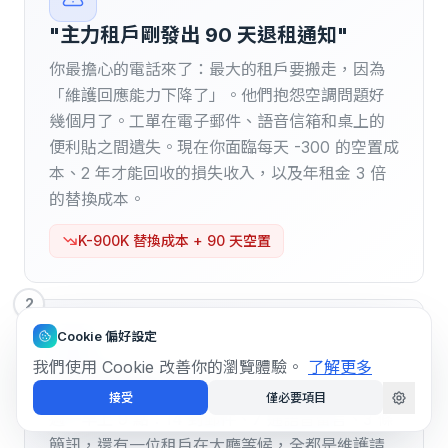
"主力租戶剛發出 90 天退租通知"
你最擔心的電話來了：最大的租戶要搬走，因為
「維護回應能力下降了」。他們抱怨空調問題好
幾個月了。工單在電子郵件、語音信箱和桌上的
便利貼之間遺失。現在你面臨每天 -300 的空置成
本、2 年才能回收的損失收入，以及年租金 3 倍
的替換成本。
K-900K 替換成本 + 90 天空置
2
Cookie 偏好設定
我們使用 Cookie 改善你的瀏覽體驗。
了解更多
"請求從四面八方湧入"
接受
僅必要項目
週一早上 9 點：14 封郵件、7 通語音留言、3 條
簡訊，還有一位租戶在大廳等候，全都是維護請