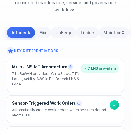
connected maintenance, service, and governance
workflows.
Infodeck
Fiix
UpKeep
Limble
MaintainX
KEY DIFFERENTIATORS
Multi-LNS IoT Architecture
7 LNS providers
7 LoRaWAN providers: ChirpStack, TTN,
Loriot, Actility, AWS IoT, Infodeck LNS &
Edge
Sensor-Triggered Work Orders
Automatically create work orders when sensors detect
anomalies