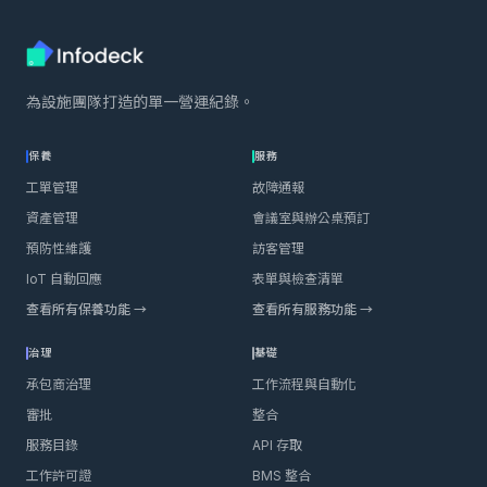
為設施團隊打造的單一營運紀錄。
保養
服務
工單管理
故障通報
資產管理
會議室與辦公桌預訂
預防性維護
訪客管理
IoT 自動回應
表單與檢查清單
查看所有保養功能 →
查看所有服務功能 →
治理
基礎
承包商治理
工作流程與自動化
審批
整合
服務目錄
API 存取
工作許可證
BMS 整合