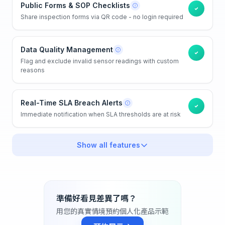
Public Forms & SOP Checklists
Share inspection forms via QR code - no login required
Data Quality Management
Flag and exclude invalid sensor readings with custom
reasons
Real-Time SLA Breach Alerts
Immediate notification when SLA thresholds are at risk
Show all features
準備好看見差異了嗎？
用您的真實情境預約個人化產品示範