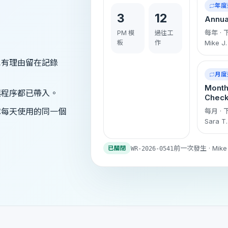
年度
3
12
Annua
每年 · 下
PM 模
過往工
板
作
Mike J.
也有理由留在記錄
月度
Month
與程序都已帶入。
Chec
隊每天使用的同一個
每月 · 
Sara T.
前一次發生 · Mike J
已關閉
WR-2026-0541