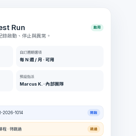
est Run
啟用
。記錄啟動、停止與異常。
自訂週期選項
每 N 週 / 月 · 可用
預設指派
Marcus K. · 內部團隊
-2026-1014
開啟
排程 · 待跳過
跳過