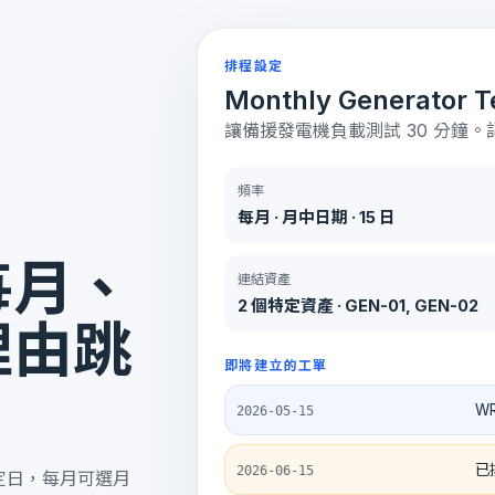
排程設定
Monthly Generator T
讓備援發電機負載測試 30 分鐘
頻率
每月 · 月中日期 · 15 日
每月、
連結資產
2 個特定資產 · GEN-01, GEN-02
理由跳
即將建立的工單
WR
2026-05-15
已
2026-06-15
定日，每月可選月