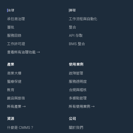
治理
基礎
承包商治理
工作流程與自動化
審批
整合
服務目錄
API 存取
工作許可證
BMS 整合
查看所有治理功能 →
產業
使用案例
商業大樓
故障管理
醫療保健
服務透明度
教育
合規與稽核
飯店與旅宿
多據點管理
所有產業 →
所有使用案例 →
資源
公司
什麼是 CMMS？
關於我們