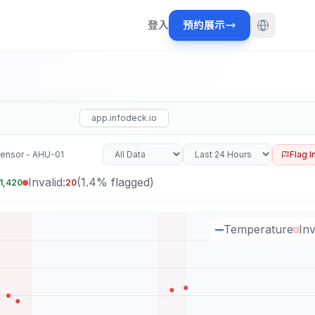
登入
預約展示
app.infodeck.io
ensor - AHU-01
Flag I
Invalid:
(1.4% flagged)
1,420
20
Temperature
Inv