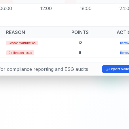
06:00
12:00
18:00
24:
REASON
POINTS
ACTI
12
Sensor Malfunction
Remov
8
Calibration Issue
Remov
l for compliance reporting and ESG audits
Export Vali