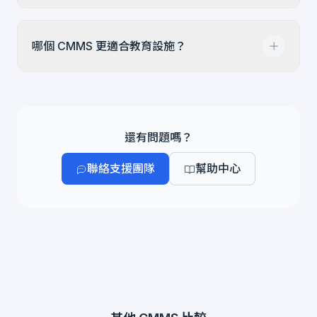
Rockwell 生態系中的工業可靠性深度很強，因此
真正該比較的是您的感測器組合、協定支援與工作
Infodeck 重點在感測器訊號轉成工單、分析，以
流程深度。
哪個 CMMS 更適合教育設施？
及維護證據所在的營運紀錄。如果 AI 輔助維護是
評估重點，請在供應商審查時比較實際功能、資料
需求、治理模式與正式使用範圍。
Infodeck 在教育領域有深厚的專業經驗，已在多
所理工學院及大學完成部署。Fiix 主要專注於製造
業，而 Infodeck 提供多語言支援、供學生和教職
還有問題嗎？
員使用的 QR 碼公開報修表單，以及更適合學術行
聯絡支援團隊
幫助中心
事曆的快速導入。