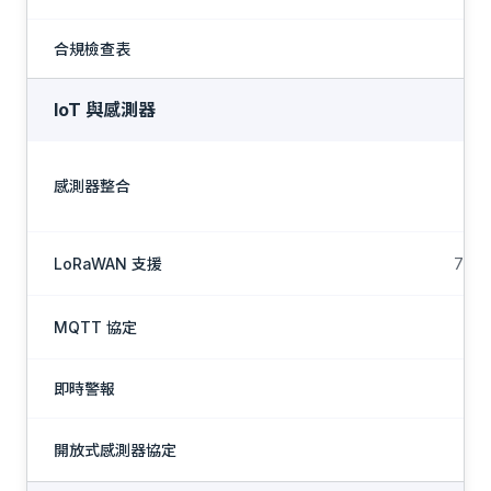
合規檢查表
IoT 與感測器
感測器整合
LoRaWAN 支援
7 家
MQTT 協定
即時警報
開放式感測器協定