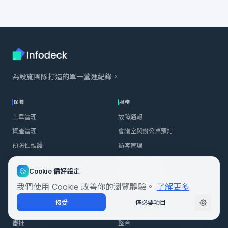
為設施團隊打造的單一營運紀錄。
保養
服務
工單管理
故障通報
資產管理
會議室與辦公桌預訂
預防性維護
訪客管理
IoT 自動回應
表單與檢查清單
Cookie 偏好設定
查看所有保養功能 →
查看所有服務功能 →
我們使用 Cookie 改善你的瀏覽體驗。
了解更多
治理
基礎
接受
僅必要項目
承包商治理
工作流程與自動化
審批
整合