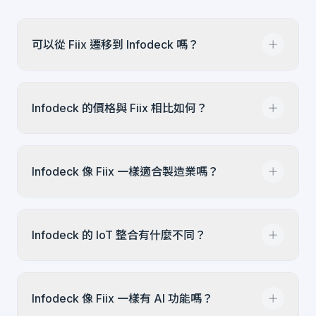
可以從 Fiix 遷移到 Infodeck 嗎？
可以。我們會與您一起盤點遷移範圍，對應有用的
Infodeck 的價格與 Fiix 相比如何？
工單與資產欄位，並規劃哪些資料應匯入
Infodeck。時程與工作量取決於匯出品質、歷史資
料深度，以及工作流程整理需求。
Fiix 的 Professional 和 Enterprise 方案通常為
Infodeck 像 Fiix 一樣適合製造業嗎？
$45-75/使用者/月。Infodeck 從 $20/使用者/月
起，Lite 年繳為 $17/使用者/月。Pro 方案包含
IoT 整合，更大規模部署可選購附加 IoT 套件。
Infodeck 能良好處理製造環境，尤其適合混合資
Infodeck 的 IoT 整合有什麼不同？
產類型的設施。雖然 Fiix 有更深的 Rockwell 工業
整合，Infodeck 提供開放式 IoT 協定
（LoRaWAN、MQTT），可與大多數感測器和
Infodeck 圍繞「IoT 訊號變成可追蹤工單」設計，
PLC 搭配使用。我們的強項在於設施管理、教育和
Infodeck 像 Fiix 一樣有 AI 功能嗎？
支援 LoRaWAN 和 MQTT 等開放協定。Fiix 在
醫療。