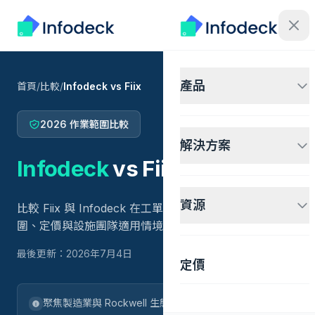
產品
首頁
/
比較
/
Infodeck vs Fiix
2026 作業範圍比較
解決方案
Infodeck
vs
Fiix
資源
比較 Fiix 與 Infodeck 在工單、資產、IoT 整合、API 範
圍、定價與設施團隊適用情境上的差異。
最後更新：2026年7月4日
定價
聚焦製造業與 Rockwell 生態系