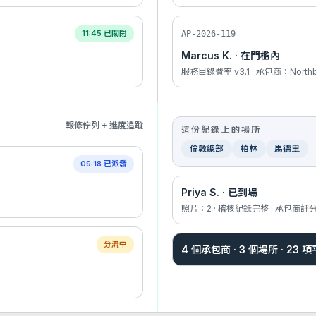
11:45 已關閉
AP-2026-119
Marcus K. · 在門檻內
服務目錄費率 v3.1 · 承包商：Northbr
報修佇列 + 進度追蹤
這份紀錄上的場所
倫敦總部
柏林
馬德里
09:18 已派發
Priya S. · 已到場
照片：2 · 稽核紀錄完整 · 承包商評
分流中
4 個承包商 · 3 個場所 · 23 