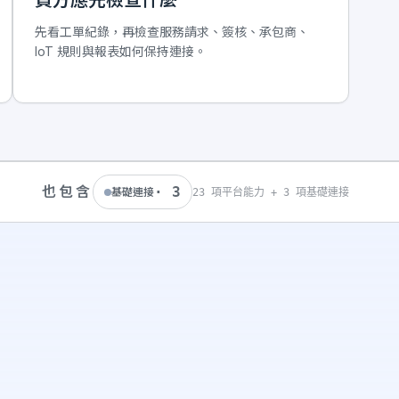
買方應先檢查什麼
先看工單紀錄，再檢查服務請求、簽核、承包商、
IoT 規則與報表如何保持連接。
也包含
· 3
基礎連接
23 項平台能力 + 3 項基礎連接