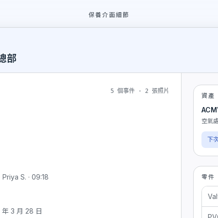
保養介面細節
敦總部
5 個事件 · 2 張照片
資產
ACMV
空氣處理
下次
iya S. · 09:18
零件
Val
 3 月 28 日
PV