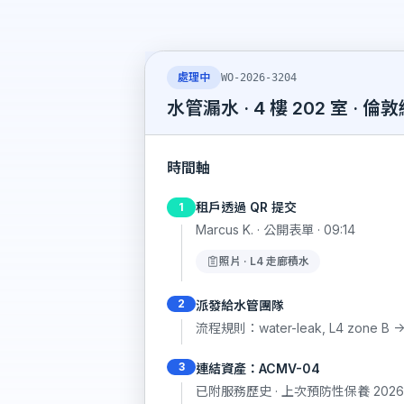
處理中
WO-2026-3204
水管漏水 · 4 樓 202 室 · 倫
時間軸
租戶透過 QR 提交
1
Marcus K. · 公開表單 · 09:14
照片 · L4 走廊積水
2
派發給水管團隊
流程規則：water-leak, L4 zone B -> Pr
3
連結資產：ACMV-04
已附服務歷史 · 上次預防性保養 2026 年