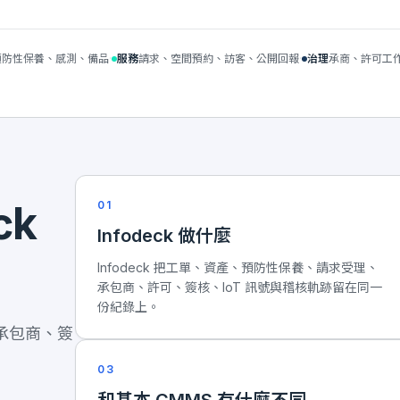
預防性保養、感測、備品
·
服務
請求、空間預約、訪客、公開回報
·
治理
承商、許可工
ck
01
Infodeck 做什麼
Infodeck 把工單、資產、預防性保養、請求受理、
承包商、許可、簽核、IoT 訊號與稽核軌跡留在同一
份紀錄上。
、承包商、簽
03