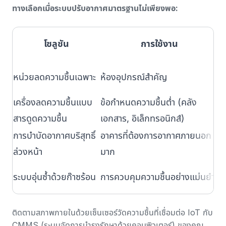
ทางเลือกเมื่อระบบปรับอากาศมาตรฐานไม่เพียงพอ:
โซลูชัน
การใช้งาน
5
หน่วยลดความชื้นเฉพาะ
ห้องอุปกรณ์สำคัญ
วั
เครื่องลดความชื้นแบบ
ข้อกำหนดความชื้นต่ำ (คลัง
แ
สารดูดความชื้น
เอกสาร, อิเล็กทรอนิกส์)
ห
การบำบัดอากาศบริสุทธิ์
อาคารที่ต้องการอากาศภายนอก
ต
ล่วงหน้า
มาก
ร
ระบบอุ่นซ้ำด้วยก๊าซร้อน
การควบคุมความชื้นอย่างแม่นยำ
ท
ติดตามสภาพภายในด้วย
เซ็นเซอร์วัดความชื้นที่เชื่อมต่อ IoT
กับ
CMMS (ระบบจัดการบำรุงรักษาด้วยคอมพิวเตอร์) ของคุณ