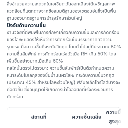
สิ่งอำนวยความสะดวกในเอเชียตะวันออกเฉียงใต้เผชิญสภาพ
แวดล้อมที่แตกต่างจากข้อสมมติฐานของเขตอบอุ่นซึ่งเป็นพื้น
ฐานของมาตรฐานการบำรุงรักษาส่วนใหญ่
ปัจจัยด้านความชื้น
งานวิจัยที่ตีพิมพ์ในการศึกษาเกี่ยวกับ
ความชื้นและการกัดกร่อน
ของโลหะ
แสดงให้เห็นว่าการกัดกร่อนในบรรยากาศทวีความ
รุนแรงเมื่อความชื้นถึงระดับวิกฤต โดยทั่วไปอยู่ที่ประมาณ 80%
ความชื้นสัมพัทธ์ การกัดกร่อนเร่งตัวเมื่อ RH เกิน 50% โดย
เพิ่มขึ้นอย่างมากเมื่อเกิน 60%
กลไกนั้นตรงไปตรงมา: ความชื้นสัมพัทธ์เป็นตัวกำหนดความ
หนาระดับโมเลกุลของชั้นน้ำบนผิวโลหะ ที่ระดับความชื้นวิกฤต
(ประมาณ 45% สำหรับโลหะส่วนใหญ่) ฟิล์มอิเล็กโทรไลต์บางจะ
ก่อตัวขึ้น ซึ่งอนุญาตให้เกิดการนำไอออนิกที่เร่งกระบวนการ
กัดกร่อน
ความชื้น
สถานที่
ความชื้นเฉลี่ย
สูงสุด