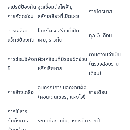
สเปรย์ป้องกัน
จุดเชื่อมต่อไฟฟ้า,
รายไตรมาส
การกัดกร่อน
สลักเกลียวที่เปิดเผย
สารเคลือบ
โลหะโครงสร้างที่เปิด
ทุก 6 เดือน
แว็กซ์ป้องกัน
เผย, ราวกั้น
ตามความจำเป็น
การซ่อมอีพ็อก
ผิวเคลือบที่มีรอยขีดข่วน
(ตรวจสอบราย
ซี
หรือเสียหาย
เดือน)
อุปกรณ์ภายนอกชายฝั่ง
การล้างเกลือ
รายเดือน
(คอนเดนเซอร์, แผงไฟ)
การใช้สาร
ยับยั้งการ
ระบบท่อภายใน, วงจรปิด
รายปี
กัดกร่อน