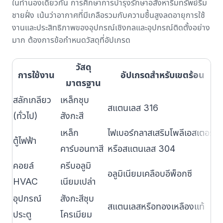
ในทำนองเดียวกัน
การศึกษาการบำรุงรักษาอสังหาริมทรัพย์ริม
ชายฝั่ง
เน้นว่าอากาศที่มีเกลือรวมกับความชื้นสูงลดอายุการใช้
งานและประสิทธิภาพของอุปกรณ์เชิงกลและอุปกรณ์ติดตั้งอย่าง
มาก ต้องการข้อกำหนดวัสดุที่อัปเกรด
วัสดุ
ส
การใช้งาน
อัปเกรดสำหรับเขตร้อน
มาตรฐาน
สลักเกลียว
เหล็กชุบ
สแตนเลส 316
3
(ทั่วไป)
สังกะสี
เหล็ก
ไฟเบอร์กลาสเสริมโพลีเอสเตอร์
ตู้ไฟฟ้า
2
คาร์บอนทาสี
หรือสแตนเลส 304
คอยล์
ครีบอลูมิ
1
อลูมิเนียมเคลือบอีพ็อกซี
HVAC
เนียมเปล่า
เ
อุปกรณ์
สังกะสีชุบ
สแตนเลสหรือทองเหลืองแท้
2
ประตู
โครเมียม