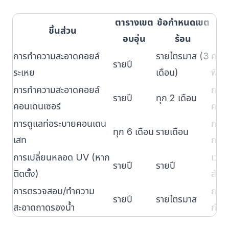
ตารางเขต
ข้อกำหนดเขต
ชิ้นส่วน
อบอุ่น
ร้อน
การทำความสะอาดคอยล์
รายไตรมาส (3
ความช
รายปี
ระเหย
เดือน)
ฟิล์ม
การทำความสะอาดคอยล์
การส
รายปี
ทุก 2 เดือน
คอนเดนเซอร์
ความ
การดูแลท่อระบายคอนเดน
การค
ทุก 6 เดือน
รายเดือน
เสท
การเ
การเปลี่ยนหลอด UV (หาก
เวลาเ
รายปี
รายปี
ติดตั้ง)
สำค
การตรวจสอบ/ทำความ
การส
รายปี
รายไตรมาส
สะอาดถาดรองน้ำ
กำจั