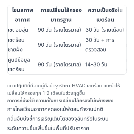
โซนสภาพ
การเปลี่ยนไส้กรอง
ความเป็นจริงใน
ปั
อากาศ
มาตรฐาน
เขตร้อน
เขตอบอุ่น
90 วัน (รายไตรมาส)
30 วัน (รายเดือน)
เชื
เขตร้อน
30 วัน + การ
90 วัน (รายไตรมาส)
การ
ชายฝั่ง
ตรวจสอบ
ศูนย์ข้อมูล
ควา
90 วัน (รายไตรมาส)
14-30 วัน
เขตร้อน
ต่อ
แนวปฏิบัติที่ดีจาก
คู่มือบำรุงรักษา HVAC เขตร้อน
แนะนำให้
เปลี่ยนไส้กรองทุก 1-2 เดือนในช่วงฤดูชื้น
อาการที่บ่งชี้ว่าความถี่ในการเปลี่ยนไส้กรองไม่เพียงพอ:
การไหลเวียนอากาศลดลงแม้พัดลมทำงานปกติ
กลิ่นอับบ่งชี้การเจริญเติบโตของจุลินทรีย์ในระบบ
ระดับความชื้นเพิ่มขึ้นในพื้นที่ปรับอากาศ