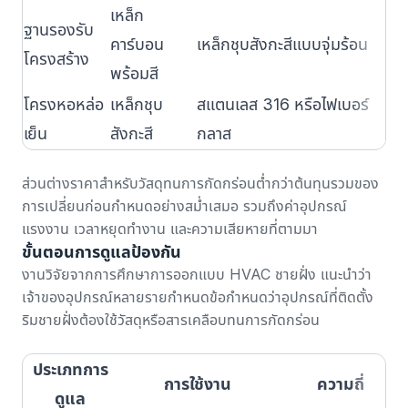
เหล็ก
ฐานรองรับ
1
คาร์บอน
เหล็กชุบสังกะสีแบบจุ่มร้อน
โครงสร้าง
เ
พร้อมสี
โครงหอหล่อ
เหล็กชุบ
สแตนเลส 316 หรือไฟเบอร์
3
เย็น
สังกะสี
กลาส
ส่วนต่างราคาสำหรับวัสดุทนการกัดกร่อนต่ำกว่าต้นทุนรวมของ
การเปลี่ยนก่อนกำหนดอย่างสม่ำเสมอ รวมถึงค่าอุปกรณ์
แรงงาน เวลาหยุดทำงาน และความเสียหายที่ตามมา
ขั้นตอนการดูแลป้องกัน
งานวิจัยจาก
การศึกษาการออกแบบ HVAC ชายฝั่ง
แนะนำว่า
เจ้าของอุปกรณ์หลายรายกำหนดข้อกำหนดว่าอุปกรณ์ที่ติดตั้ง
ริมชายฝั่งต้องใช้วัสดุหรือสารเคลือบทนการกัดกร่อน
ประเภทการ
การใช้งาน
ความถี่
ดูแล