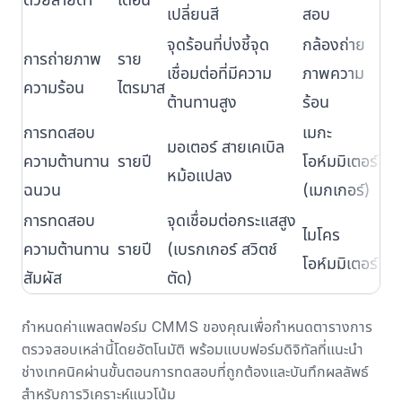
เปลี่ยนสี
สอบ
จุดร้อนที่บ่งชี้จุด
กล้องถ่าย
สู
การถ่ายภาพ
ราย
เชื่อมต่อที่มีความ
ภาพความ
แว
ความร้อน
ไตรมาส
ต้านทานสูง
ร้อน
ข้
การทดสอบ
เมกะ
มอเตอร์ สายเคเบิล
ต่
ความต้านทาน
รายปี
โอห์มมิเตอร์
หม้อแปลง
ผู
ฉนวน
(เมกเกอร์)
การทดสอบ
จุดเชื่อมต่อกระแสสูง
ไมโคร
สู
ความต้านทาน
รายปี
(เบรกเกอร์ สวิตช์
โอห์มมิเตอร์
ผู
สัมผัส
ตัด)
กำหนดค่า
แพลตฟอร์ม CMMS
ของคุณเพื่อกำหนดตารางการ
ตรวจสอบเหล่านี้โดยอัตโนมัติ พร้อมแบบฟอร์มดิจิทัลที่แนะนำ
ช่างเทคนิคผ่านขั้นตอนการทดสอบที่ถูกต้องและบันทึกผลลัพธ์
สำหรับการวิเคราะห์แนวโน้ม