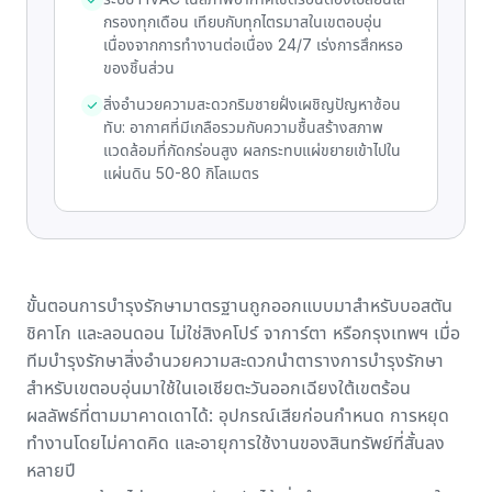
กรองทุกเดือน เทียบกับทุกไตรมาสในเขตอบอุ่น
เนื่องจากการทำงานต่อเนื่อง 24/7 เร่งการสึกหรอ
ของชิ้นส่วน
สิ่งอำนวยความสะดวกริมชายฝั่งเผชิญปัญหาซ้อน
ทับ: อากาศที่มีเกลือรวมกับความชื้นสร้างสภาพ
แวดล้อมที่กัดกร่อนสูง ผลกระทบแผ่ขยายเข้าไปใน
แผ่นดิน 50-80 กิโลเมตร
ขั้นตอนการบำรุงรักษามาตรฐานถูกออกแบบมาสำหรับบอสตัน
ชิคาโก และลอนดอน ไม่ใช่สิงคโปร์ จาการ์ตา หรือกรุงเทพฯ เมื่อ
ทีมบำรุงรักษาสิ่งอำนวยความสะดวกนำตารางการบำรุงรักษา
สำหรับเขตอบอุ่นมาใช้ในเอเชียตะวันออกเฉียงใต้เขตร้อน
ผลลัพธ์ที่ตามมาคาดเดาได้: อุปกรณ์เสียก่อนกำหนด การหยุด
ทำงานโดยไม่คาดคิด และอายุการใช้งานของสินทรัพย์ที่สั้นลง
หลายปี