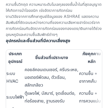
ความชื้นวิกฤต ความหนาระดับโมเลกุลของชั้นน้ำในที่สุดอนุญาต
ให้เกิดการนำไอออนิก เร่งอัตราการกัดกร่อน
งานวิจัยจาก
การศึกษาศูนย์ข้อมูลของ ASHRAE
แสดงความ
สัมพันธ์ที่ชัดเจนระหว่างความถี่ของความเสียหายฮาร์ดแวร์จาก
การกัดกร่อนกับอัตราการกัดกร่อนของทองแดง/เงินภายใต้ช่วง
อุณหภูมิและความชื้นสัมพัทธ์ต่างๆ
อุปกรณ์และชิ้นส่วนที่มีความเสี่ยงสูง
ประเภท
ภัยคุกคาม
ชิ้นส่วนที่เปราะบาง
อุปกรณ์
หลัก
คอยล์คอนเดนเซอร์, ครีบระเหย,
ระบบ
ความชื้น +
โ
มอเตอร์พัดลม, ตัวเรือน,
HVAC
อากาศเค็ม
ห
สลักเกลียว
ตู้แผงไฟ, บัสบาร์, จุดเชื่อมต่อ,
ความชื้น +
ค
ระบบไฟฟ้า
ท่อร้อยสาย, ฐานรองรับ
การควบแน่น
เ