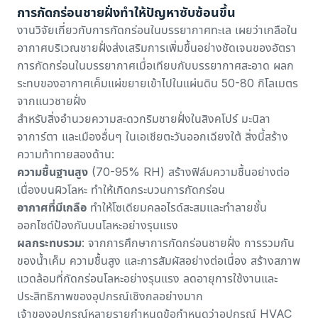
การกัดกร่อนชายฝั่งทำให้ปัญหาซับซ้อนขึ้น
งานวิจัยเกี่ยวกับ
การกัดกร่อนในบรรยากาศทะเล
เผยว่าเกลือใน
อากาศบริเวณชายฝั่งส่งเสริมการเพิ่มขึ้นอย่างชัดเจนของอัตรา
การกัดกร่อนในบรรยากาศเมื่อเทียบกับบรรยากาศสะอาด
ผลก
ระทบของอากาศเค็มแผ่ขยายเข้าไปในแผ่นดิน 50-80 กิโลเมตร
จากแนวชายฝั่ง
สำหรับสิ่งอำนวยความสะดวกริมชายฝั่งในสิงคโปร์ มะนิลา
จาการ์ตา และเมืองอื่นๆ ในเอเชียตะวันออกเฉียงใต้ สิ่งนี้สร้าง
ความท้าทายสองด้าน:
ความชื้นฐานสูง
(70-95% RH) สร้างฟิล์มความชื้นอย่างต่อ
เนื่องบนผิวโลหะ ทำให้เกิดกระบวนการกัดกร่อน
อากาศที่มีเกลือ
ทำให้โซเดียมคลอไรด์สะสมและทำลายชั้น
ออกไซด์ป้องกันบนโลหะอย่างรุนแรง
ผลกระทบรวม
: จาก
การศึกษาการกัดกร่อนชายฝั่ง
การรวมกัน
ของน้ำเค็ม ความชื้นสูง และการสัมผัสอย่างต่อเนื่อง สร้างสภาพ
แวดล้อมที่กัดกร่อนโลหะอย่างรุนแรง ลดอายุการใช้งานและ
ประสิทธิภาพของอุปกรณ์เชิงกลอย่างมาก
เจ้าของอุปกรณ์หลายรายกำหนดข้อกำหนดว่าอุปกรณ์ HVAC