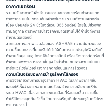
อากาศเขตร้อน
ระบบปรับอากาศในสิ่งอำนวยความสะดวกเขตร้อนทำงานแตก
ต่างจากระบบในเขตอบอุ่นอย่างพื้นฐาน ระบบทำงานอย่างต่อ
เนื่อง บ่อยครั้ง 24 ชั่วโมงต่อวัน 365 วันต่อปี โดยไม่มีช่วงพัก
ตามฤดูกาล ตารางการบำรุงรักษามาตรฐานไม่ได้คำนึงถึงการ
ทำงานต่อเนื่องนี้
จาก
แนวทางสภาพแวดล้อมของ ASHRAE
ความผันผวนของ
ความชื้นนอกช่วงที่ยอมรับได้ทำให้เกิดการคายประจุไฟฟ้าสถิตที่
ทำลายข้อมูลและอุปกรณ์อิเล็กทรอนิกส์ หรือสร้างการกัดกร่อนที่
ทำลายแผงวงจร ที่ความชื้นสูง ไอน้ำส่วนเกินอาจควบแน่นบน
ฮาร์ดแวร์เซิร์ฟเวอร์ เร่งการกัดกร่อนและการลัดวงจร
ความเป็นจริงของการบำรุงรักษาไส้กรอง
งานวิจัยเกี่ยวกับ
การบำรุงรักษา HVAC ในสภาพอากาศชื้น
แสดงให้เห็นว่าสภาพอากาศเขตร้อนสร้างความเสียหายให้กับ
ระบบ HVAC เนื่องจากสภาพแวดล้อมที่ร้อนและชื้น ความชื้น
ทำให้ไส้กรองอุดตันเร็วขึ้น โดยการเจริญเติบโตของจุลินทรีย์เร่ง
กระบวนการนี้