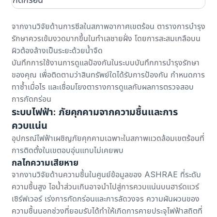
จาก
งานวิจัยด้านการซีลในสภาพอากาศเขตร้อน
ตารางการบำรุง
รักษาควรเข้มงวดมากขึ้นในทำเลชายฝั่ง โดยการสะสมเกลือบน
ผิวต้องล้างเป็นระยะด้วยน้ำจืด
บันทึกการใช้งานการดูแลป้องกันใน
ระบบบันทึกการบำรุงรักษา
ของคุณ เพื่อติดตามว่าสินทรัพย์ใดได้รับการป้องกัน กำหนดการ
ทาซ้ำเมื่อไร และเชื่อมโยงตารางการดูแลกับผลการตรวจสอบ
การกัดกร่อน
ระบบไฟฟ้า: ภัยคุกคามจากความชื้นและการ
ควบแน่น
อุปกรณ์ไฟฟ้าเผชิญภัยคุกคามเฉพาะในสภาพแวดล้อมเขตร้อนที่
การติดตั้งในเขตอบอุ่นแทบไม่เคยพบ
กลไกความเสียหาย
จาก
งานวิจัยด้านความชื้นในศูนย์ข้อมูลของ ASHRAE
ที่ระดับ
ความชื้นสูง ไอน้ำส่วนเกินอาจนำไปสู่การควบแน่นบนฮาร์ดแวร์
เซิร์ฟเวอร์ เร่งการกัดกร่อนและการลัดวงจร ความผันผวนของ
ความชื้นนอกช่วงที่ยอมรับได้ทำให้เกิดการคายประจุไฟฟ้าสถิตที่