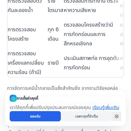
การตรวจสอบตัว
ราย
ตรวจสอบการทำงาน ตรวจ
การพ
กันละอองน้ำ
ไตรมาส
หาความเสียหาย
เสีย
ตรวจสอบโครงสร้างว่ามี
ความ
การตรวจสอบ
ทุก 6
การกัดกร่อนและการ
สลัก
โครงสร้าง
เดือน
สึกหรอเชิงกล
พัดล
การตรวจสอบ
ประเมินสภาพท่อ การอุดตัน
ความ
เครื่องแลกเปลี่ยน
รายปี
การกัดกร่อน
สมบู
ความร้อน (ถ้ามี)
การจัดการเคมีน้ำกลายเป็นสิ่งสำคัญยิ่ง จาก
งานวิจัยหอหล่อ
เย็นอุตสาหกรรม
ผู้รับเหมาชื่นชอบความยืดหยุ่นท่ามกลางความ
การตั้งค่าคุกกี้
เสี่ยงจากสภาพอากาศตามฤดูกาล สะท้อนให้เห็นว่าสภาพเขต
เราใช้คุกกี้เพื่อปรับปรุงประสบการณ์ของคุณ
เรียนรู้เพิ่มเติม
ร้อนส่งผลต่อกลยุทธ์การดำเนินงานของอุปกรณ์
ยอมรับ
เฉพาะคุกกี้จำเป็น
เครื่องกำเนิดไฟฟ้าและอุปกรณ์สำรอง
อุปกรณ์ที่ไม่ได้ใช้งานเสื่อมสภาพเร็วกว่าในสภาพเขตร้อนเมื่อ