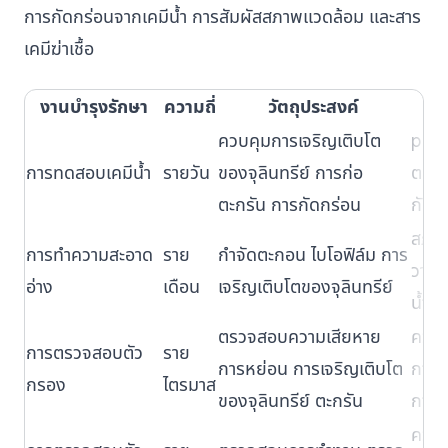
การกัดกร่อนจากเคมีน้ำ การสัมผัสสภาพแวดล้อม และสาร
เคมีฆ่าเชื้อ
งานบำรุงรักษา
ความถี่
วัตถุประสงค์
ควบคุมการเจริญเติบโต
pH, ค
การทดสอบเคมีน้ำ
รายวัน
ของจุลินทรีย์ การก่อ
ตกค้
ตะกรัน การกัดกร่อน
กัดก
สภาพ
การทำความสะอาด
ราย
กำจัดตะกอน ไบโอฟิล์ม การ
วาล์ว
อ่าง
เดือน
เจริญเติบโตของจุลินทรีย์
น้ำ
ตรวจสอบความเสียหาย
ความ
การตรวจสอบตัว
ราย
การหย่อน การเจริญเติบโต
การจ
กรอง
ไตรมาส
ของจุลินทรีย์ ตะกรัน
การส
ความ