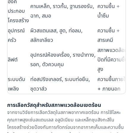
องค์
ค
คานเหล็ก, ราวกั้น, ฐานรองรับ,
ความชื้น +
ประกอบ
ล
ฉาก, สมอ
น้ำซึม
โครงสร้าง
ป
อุปกรณ์
ผิวสแตนเลส, ฮูด, ท่อลม,
ความชื้น +
ก
ครัว
สลักเกลียว
สารเคมี
ป
สภาพแวดล้อม
อุปกรณ์ห้องเครื่อง, รางนำทาง,
ก
ลิฟต์
ปิดที่มีความชื้น
รอก, ตัวควบคุม
ค
สูง
ระบบดับ
ท่อสปริงเกลอร์, ระบบท่อยืน,
ความชื้นภายใน
ท
เพลิง
ชุดวาล์ว
+ ภายนอก
ล
การเลือกวัสดุสำหรับสภาพแวดล้อมเขตร้อน
จาก
งานวิจัยการเลือกวัสดุในสภาพอากาศเขตร้อน
การใช้โลหะ
คุณภาพสูงเช่นสแตนเลส อลูมิเนียม และเหล็กชุบสังกะสีใน
โครงสร้างช่วยป้องกันการกัดกร่อนจากอากาศเค็มและความชื้น