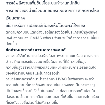
การใช้พลังงานเพิ่มขึ้นเมื่อระบบทำงานหนักขึ้น
การก่อตัวของน้ำแข็งบนคอยล์ระเหยจากการจำกัดการไหล
เวียนอากาศ
เชื้อราหรือการเปลี่ยนสีที่มองเห็นได้บนผิวไส้กรอง
ติดตามความดันแตกต่างของไส้กรองด้วย
โปรแกรมบำรุงรักษา
เชิงป้องกันของ CMMS
เพื่อระบุว่าหน่วยใดต้องการการเปลี่ยน
บ่อยขึ้น
ข้อกำหนดการทำความสะอาดคอยล์
จาก
งานวิจัยด้านการก่อสร้างในสภาพอากาศเขตร้อน
ตารางการ
บำรุงรักษาควรเข้มงวดมากขึ้นในสถานที่ที่มีความชื้นสูง
ความชื้นสูงสร้างสภาพแวดล้อมที่เหมาะสำหรับการเจริญเติบโต
ของเชื้อราบนคอยล์และในถาดรองน้ำ
งานวิจัยจาก
การศึกษาบำรุงรักษา HVAC ในฟลอริดา
เผยว่า
ความเสียหายที่เกี่ยวข้องกับความชื้นแสดงออกเป็นการเจริญ
เติบโตของเชื้อราที่เร็วขึ้นในคอยล์และท่อลม การอุดตันบ่อยใน
ท่อระบายน้ำจากการผลิตคอนเดนเสทที่เพิ่มขึ้น และการกัดกร่อน
ที่เร่งตัวของชิ้นส่วนที่สัมผัสความชื้น