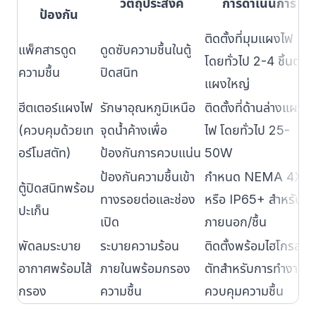
วัตถุประสงค์
การดำเนินการ
ป้องกัน
ติดตั้งที่มุมแผงไฟ
แพ็คสารดูด
ดูดซับความชื้นในตู้
โดยทั่วไป 2-4 ชิ้นต่อ
ความชื้น
ปิดสนิท
แผงใหญ่
ฮีตเตอร์แผงไฟ
รักษาอุณหภูมิเหนือ
ติดตั้งที่ด้านล่างแผง
(ควบคุมด้วยเท
จุดน้ำค้างเพื่อ
ไฟ โดยทั่วไป 25-
อร์โมสตัท)
ป้องกันการควบแน่น
50W
ป้องกันความชื้นเข้า
กำหนด NEMA 4X
ตู้ปิดสนิทพร้อม
ทางรอยต่อและช่อง
หรือ IP65+ สำหรับ
ปะเก็น
เปิด
ภายนอก/ชื้น
พัดลมระบาย
ระบายความร้อน
ติดตั้งพร้อมไฮโกรส
อากาศพร้อมไส้
ภายในพร้อมกรอง
ตัทสำหรับการทำงาน
กรอง
ความชื้น
ควบคุมความชื้น