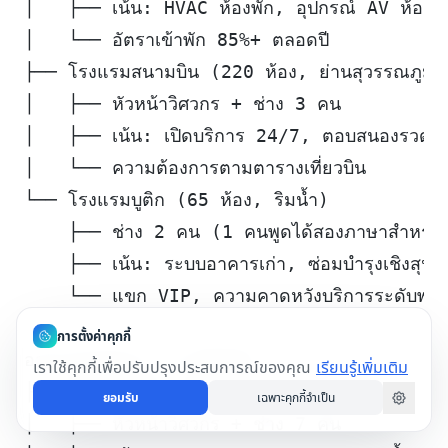
│   ├── เน้น: HVAC ห้องพัก, อุปกรณ์ AV ห้องป
│   └── อัตราเข้าพัก 85%+ ตลอดปี
├── โรงแรมสนามบิน (220 ห้อง, ย่านสุวรรณภูมิ)
│   ├── หัวหน้าวิศวกร + ช่าง 3 คน
│   ├── เน้น: เปิดบริการ 24/7, ตอบสนองรวดเร็
│   └── ความต้องการตามตารางเที่ยวบิน
└── โรงแรมบูติก (65 ห้อง, ริมน้ำ)
    ├── ช่าง 2 คน (1 คนพูดได้สองภาษาสำหรับแ
    ├── เน้น: ระบบอาคารเก่า, ซ่อมบำรุงเชิงสุนท
    └── แขก VIP, ความคาดหวังบริการระดับพรีเ
การตั้งค่าคุกกี้
อาคารชายทะเล (4 รีสอร์ท):
เราใช้คุกกี้เพื่อปรับปรุงประสบการณ์ของคุณ
เรียนรู้เพิ่มเติม
├── รีสอร์ทภูเก็ต (420 ห้อง, หาดป่าตอง)
ยอมรับ
เฉพาะคุกกี้จำเป็น
│   ├── หัวหน้าวิศวกร + ช่าง 7 คน