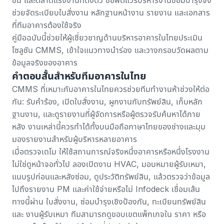
ช่วยจัดระเบียบใบสั่งงาน หลักฐานหน้างาน รายงาน และเอกสาร
ที่ทีมอาคารต้องใช้จริง
คู่มือฉบับนี้ช่วยให้ผู้เชี่ยวชาญด้านบริหารอาคารในไทยประเมิน
โซลูชัน CMMS, เข้าใจแนวทางนำร่อง และวางกรอบวัดผลตาม
ข้อมูลจริงของอาคาร
คำตอบสั้นสำหรับทีมอาคารในไทย
CMMS ที่เหมาะกับอาคารในไทยควรช่วยทีมทำงานห้าช่วงให้ต่อ
กัน: รับคำร้อง, เปิดใบสั่งงาน, ผูกงานกับทรัพย์สิน, เก็บหลัก
ฐานงาน, และดูรายงานที่ผู้จัดการหรือผู้ตรวจรับค้นหาได้ภาย
หลัง งานเหล่านี้ควรทำได้ทั้งบนมือถือภาษาไทยของช่างและมุม
มองรายงานสำหรับผู้บริหารหลายอาคาร
เมื่อตรวจเดโม ให้ใช้สถานการณ์จริงหนึ่งอาคารหรือหนึ่งโรงงาน
ไม่ใช่ดูหน้าจอทั่วไป ลองเปิดงาน HVAC, มอบหมายผู้รับเหมา,
แนบรูปก่อนและหลังซ่อม, ดูประวัติทรัพย์สิน, แล้วตรวจว่าข้อมูล
ไปถึงรายงาน PM และค่าใช้จ่ายหรือไม่ Infodeck เชื่อมเส้น
ทางนี้ผ่าน
ใบสั่งงาน
,
ซ่อมบำรุงเชิงป้องกัน
,
ทะเบียนทรัพย์สิน
และ
งานผู้รับเหมา
ทีมสามารถดูขอบเขตแพ็กเกจใน
ราคา
หรือ