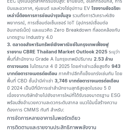
EEC มุ่งเน้นอุตสาหกรรมขั้นสูง: ยานยนต์, อิเล็กทรอนิกส์, การ
บินและอวกาศ, หุ่นยนต์ และห่วงโซ่อุปทาน EV
โรงงานอัจฉริยะ
เหล่านี้ต้องการการซ่อมบำรุงขั้นสูง
รวมถึงการวิเคราะห์เชิง
พยากรณ์, การเชื่อมต่อเซ็นเซอร์ IoT (อุปกรณ์เชื่อมต่อ
อินเทอร์เน็ต) และแนวคิด Zero Breakdown ที่สอดคล้องกับ
มาตรฐาน Industry 4.0
3. ตลาดอสังหาริมทรัพย์เชิงพาณิชย์ในกรุงเทพเฟื่องฟู
รายงาน CBRE Thailand Market Outlook 2025
ระบุว่า
พื้นที่สำนักงาน Grade A ในกรุงเทพมีปริมาณ
2.53 ล้าน
ตารางเมตร
ในไตรมาส 4 ปี 2025 โดยค่าเช่าเฉลี่ยสูงถึง
943
บาทต่อตารางเมตรต่อเดือน
ภาคค้าปลีกก็แข็งแกร่งเช่นกัน โดย
พื้นที่ CBD ชั้นนำมีค่าเช่า
3,746 บาทต่อตารางเมตรต่อเดือน
ปี 2024 เป็นปีที่มีการเช่าสำนักงานสุทธิสูงสุดในรอบ 5 ปี
เนื่องจากบริษัทย้ายไปยังอาคารใหม่ที่ได้รับรองมาตรฐาน ESG
พร้อมสิ่งอำนวยความสะดวกระดับสากล แนวโน้มนี้สร้างความ
ต้องการ CMMS ทันที สำหรับ:
การจัดการหลายอาคารในพอร์ตเดียว
การติดตามและรายงานประสิทธิภาพพลังงาน