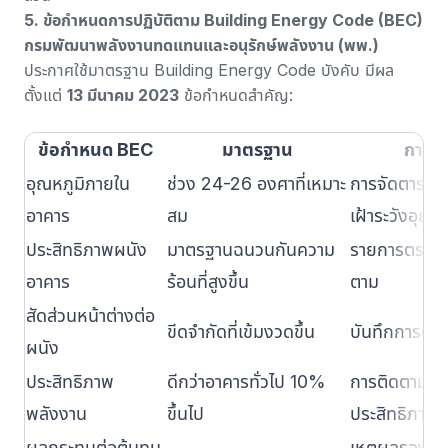
5. ข้อกำหนดการปฏิบัติตาม Building Energy Code (BEC)
กรมพัฒนาพลังงานทดแทนและอนุรักษ์พลังงาน (พพ.)
ประกาศใช้มาตรฐาน Building Energy Code บังคับ มีผล
ตั้งแต่
13 มีนาคม 2023
ข้อกำหนดสำคัญ:
ข้อกำหนด BEC
มาตรฐาน
การปร
อุณหภูมิภายใน
ช่วง 24-26 องศาที่เหมาะ
การจัดตาราง
อาคาร
สม
เฝ้าระวังอุณหภ
ประสิทธิภาพผนัง
มาตรฐานฉนวนกันความ
รายการตรวจส
อาคาร
ร้อนที่สูงขึ้น
ตาม
สัดส่วนหน้าต่างต่อ
ขีดจำกัดที่เข้มงวดขึ้น
บันทึกการตร
ผนัง
ประสิทธิภาพ
ดีกว่าอาคารทั่วไป 10%
การติดตามการ
พลังงาน
ขึ้นไป
ประสิทธิภาพอ
ผลกระทบต่อต้นทุน
เหตุผลรองรั