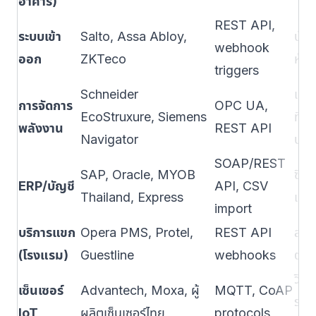
อาคาร)
REST API,
ระบบเข้า
Salto, Assa Abloy,
บันท
webhook
ออก
ZKTeco
ห้า
triggers
Schneider
เชื่
การจัดการ
OPC UA,
EcoStruxure, Siemens
ที่
พลังงาน
REST API
Navigator
บำรุ
SOAP/REST
SAP, Oracle, MYOB
ซิงค
ERP/บัญชี
API, CSV
Thailand, Express
แจ้ง
import
บริการแขก
Opera PMS, Protel,
REST API
ส่งต
(โรงแรม)
Guestline
webhooks
ตรง
วิเค
เซ็นเซอร์
Advantech, Moxa, ผู้
MQTT, CoAP
ระวั
IoT
ผลิตเซ็นเซอร์ไทย
protocols