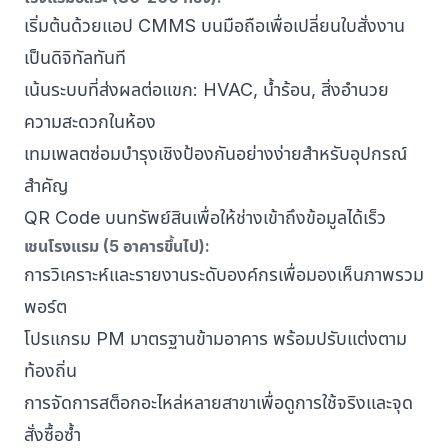
เริ่มต้นด้วย
แอป CMMS บนมือถือ
เพื่อเปลี่ยนใบสั่งงาน
เป็นดิจิทัลทันที
เน้นระบบที่ส่งผลต่อแขก: HVAC, น้ำร้อน, สิ่งอำนวย
ความสะดวกในห้อง
เทมเพลตซ่อมบำรุงเชิงป้องกันอย่างง่ายสำหรับอุปกรณ์
สำคัญ
QR Code บนทรัพย์สินเพื่อให้ช่างเข้าถึงข้อมูลได้เร็ว
เชนโรงแรม (5 อาคารขึ้นไป):
การวิเคราะห์และรายงาน
ระดับองค์กรเพื่อมองเห็นภาพรวม
พอร์ต
โปรแกรม PM มาตรฐานข้ามอาคาร พร้อมปรับแต่งตาม
ท้องถิ่น
การจัดการสต็อกอะไหล่
หลายสาขาเพื่อดูการใช้จริงและจุด
สั่งซื้อซ้ำ