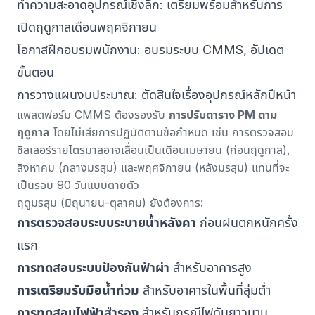
ทำความสะอาดอุปกรณ์เชิงลึก: เตรียมพร้อมสำหรับการ
เปิดฤดูกาลเดือนพฤศจิกายน
โอกาสฝึกอบรมพนักงาน: อบรมระบบ CMMS, อัปเดต
ขั้นตอน
การวางแผนงบประมาณ: ตัดสินใจเรื่องอุปกรณ์หลักปีหน้า
แพลตฟอร์ม CMMS ต้องรองรับ
การปรับตาราง PM ตาม
ฤดูกาล
โดยไม่เสียการปฏิบัติตามข้อกำหนด เช่น การตรวจสอบ
ชิลเลอร์รายไตรมาสอาจเลื่อนเป็นเดือนเมษายน (ก่อนฤดูกาล),
สิงหาคม (กลางมรสุม) และพฤศจิกายน (หลังมรสุม) แทนที่จะ
เป็นรอบ 90 วันแบบตายตัว
ฤดูมรสุม (มิถุนายน-ตุลาคม) ยังต้องการ:
การตรวจสอบระบบระบายน้ำหลังคา
ก่อนฝนตกหนักครั้ง
แรก
การทดสอบระบบป้องกันฟ้าผ่า
สำหรับอาคารสูง
การเตรียมรับมือน้ำท่วม
สำหรับอาคารในพื้นที่ลุ่มต่ำ
การทดสอบไฟฟ้าสำรอง
สำหรับกรณีไฟดับยาวนาน