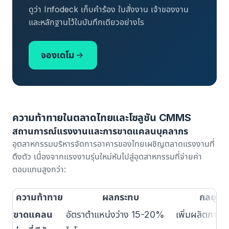
ดูว่า Infodeck เก็บคำร้อง ใบสั่งงาน เจ้าของงาน
และหลักฐานไว้ในบันทึกเดียวอย่างไร
จองเดโม
ความท้าทายในตลาดไทยและโซลูชัน CMMS
สถานการณ์แรงงานและการขาดแคลนบุคลากร
อุตสาหกรรมบริหารจัดการอาคารของไทยเผชิญตลาดแรงงานที่
ตึงตัว เนื่องจากแรงงานรุ่นใหม่หันไปสู่อุตสาหกรรมที่จ่ายค่า
ตอบแทนสูงกว่า:
ความท้าทาย
ผลกระทบ
กลยุทธ
ขาดแคลน
อัตราตำแหน่งว่าง 15-20%
เพิ่มผลิตภาพต