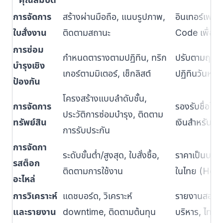
การจัดการ
สร้างผ่านมือถือ, แนบรูปภาพ,
อินเทอร์เฟซ
ใบสั่งงาน
ติดตามสถานะ
Code เพื่อระบ
การซ่อม
กำหนดตารางตามปฏิทิน, ทริก
ปรับตามฤดูกา
บำรุงเชิง
เกอร์ตามมิเตอร์, เช็กลิสต์
ปฏิทินวันหย
ป้องกัน
โครงสร้างแบบลำดับชั้น,
การจัดการ
รองรับชื่อไท
ประวัติการซ่อมบำรุง, ติดตาม
ทรัพย์สิน
เงินสำหรับอุ
การรับประกัน
การจัดกา
ระดับขั้นต่ำ/สูงสุด, ใบสั่งซื้อ,
ราคาเป็นบาท, 
รสต็อก
ติดตามการใช้งาน
ในไทย (Hom
อะไหล่
การวิเคราะห์
แดชบอร์ด, วิเคราะห์
รายงานสองภา
และรายงาน
downtime, ติดตามต้นทุน
บริหาร, ไทยส