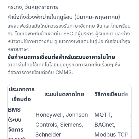
กระทง, วันหยุดราชการ
คำนึงถึงช่วงพักบ่ายในฤดูร้อน (มีนาคม-พฤษภาคม)
แพลตฟอร์มสมัยใหม่ควรรองรับภาษาอังกฤษ จีน และไทยพร้อม
กัน โดยเฉพาะทีมข้ามชาติใน EEC ที่ผู้บริหาร ผู้รับเหมา และช่าง
หน้างานใช้ภาษาต่างกัน ดูแนวทางเพิ่มเติมในคู่มือ
ทีมซ่อมบำรุง
หลายภาษา
ข้อกำหนดการเชื่อมต่อสำหรับระบบอาคารในไทย
อาคารในไทยใช้เทคโนโลยีแบบบูรณาการมากขึ้นเรื่อยๆ ซึ่ง
ต้องการการเชื่อมต่อกับ CMMS:
ประเภทการ
ระบบในตลาดไทย
วิธีการเชื่อมต่อ
เชื่อมต่อ
BMS
Honeywell, Johnson
MQTT,
สร้า
(ระบบ
Controls, Siemens,
BACnet,
สัญ
จัดการ
Schneider
Modbus TCP
ดัน