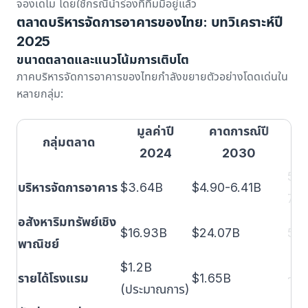
จองเดโม
โดยใช้กรณีนำร่องที่ทีมมีอยู่แล้ว
ตลาดบริหารจัดการอาคารของไทย: บทวิเคราะห์ปี
2025
ขนาดตลาดและแนวโน้มการเติบโต
ภาคบริหารจัดการอาคารของไทยกำลังขยายตัวอย่างโดดเด่นใน
หลายกลุ่ม:
มูลค่าปี
คาดการณ์ปี
กลุ่มตลาด
C
2024
2030
5.0
บริหารจัดการอาคาร
$3.64B
$4.90-6.41B
7.
อสังหาริมทรัพย์เชิง
$16.93B
$24.07B
5.
พาณิชย์
$1.2B
รายได้โรงแรม
$1.65B
~6
(ประมาณการ)