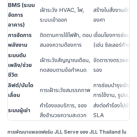
BMS (ระบบ
เฝ้าระวัง HVAC, ไฟ,
สร้างใบสั่งงานอัตโนม
จัดการ
ระบบเข้าออก
องศา
อาคาร)
การจัดการ
ติดตามการใช้ไฟฟ้า, ตอบ
เชื่อมโยงการซ่อมบำรุ
พลังงาน
สนองความต้องการ
(เช่น ชิลเลอร์ทำงาน
ระบบดับ
เฝ้าระวังสัญญาณเตือน,
จัดตารางตรวจสอบร
เพลิง/ช่วย
ทดสอบตามข้อกำหนด
รอง
ชีวิต
ลิฟต์/บันได
การซ่อมบำรุงเชิง
การเฝ้าระวังสมรรถภาพ
เลื่อน
การใช้งาน, รูปแบบน
คำร้องขอบริการ, จอง
ส่งต่อคำร้องไปยังช
ระบบผู้เช่า
สิ่งอำนวยความสะดวก
SLA
การพัฒนาแพลตฟอร์ม JLL Serve ของ JLL Thailand ใน