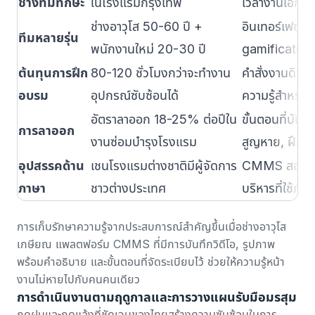
ช่างที่มีทักษะ
ในโรงแรมกรุงเทพ
เวลางานเอกสา
ช่างอาวุโส 50-60 ปี +
อินเทอร์เฟซมือถ
ทีมหลายรุ่น
พนักงานใหม่ 20-30 ปี
gamification 
ต้นทุนการฝึก
80-120 ชั่วโมงกว่าจะทำงาน
คำสั่งงานดิจิท
อบรม
อุปกรณ์ซับซ้อนได้
ความรู้สำหรับเ
อัตราลาออก 18-25% ต่อปีใน
ขั้นตอนที่บันทึ
การลาออก
งานซ่อมบำรุงโรงแรม
สูญหาย, ฝึกพนั
อุปสรรคด้าน
เชนโรงแรมต่างชาติมีผู้จัดการ
CMMS สองภาษา
ภาษา
ชาวต่างประเทศ
บริหารที่ใช้ภ
การเก็บรักษาความรู้จากประสบการณ์สำคัญขึ้นเมื่อช่างอาวุโส
เกษียณ แพลตฟอร์ม CMMS ที่มีการบันทึกวิดีโอ, รูปภาพ
พร้อมคำอธิบาย และขั้นตอนที่จัดระเบียบไว้ ช่วยให้ความรู้หน้า
งานไม่หายไปกับคนคนเดียว
การดำเนินงานตามฤดูกาลและการวางแผนรับมือมรสุม
ฤดูฝนและฤดูแล้งที่ชัดเจนของไทยสร้างความซับซ้อนในการ