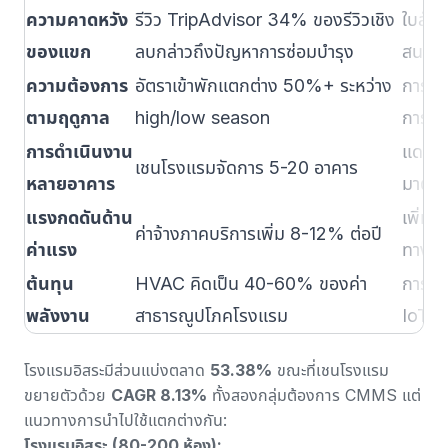
ความคาดหวัง
รีวิว TripAdvisor 34% ของรีวิวเชิง
ใบสั่
ของแขก
ลบกล่าวถึงปัญหาการซ่อมบำรุง
สนองภ
ความต้องการ
อัตราเข้าพักแตกต่าง 50%+ ระหว่าง
การวา
ตามฤดูกาล
high/low season
การพย
การดำเนินงาน
แดชบอ
เชนโรงแรมจัดการ 5-20 อาคาร
หลายอาคาร
มาตร
แรงกดดันด้าน
เพิ่มผ
ค่าจ้างภาคบริการเพิ่ม 8-12% ต่อปี
ค่าแรง
ทางซ้ำ
ต้นทุน
HVAC คิดเป็น 40-60% ของค่า
การซ่
พลังงาน
สาธารณูปโภคโรงแรม
IoT, 
โรงแรมอิสระมีส่วนแบ่งตลาด
53.38%
ขณะที่เชนโรงแรม
ขยายตัวด้วย
CAGR 8.13%
ทั้งสองกลุ่มต้องการ CMMS แต่
แนวทางการนำไปใช้แตกต่างกัน:
โรงแรมอิสระ (80-200 ห้อง):