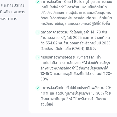
อาคารอัจฉริยะ (Smart Building) บูรณาการระบบ
 และการบริหาร
เทคโนโลยีเพื่อทำให้การดำเนินงานเป็นอัตโนมัติ
ลยีหลัก แผนการ
ปรับปรุงประสบการณ์ผู้ใช้อาคาร และสนับสนุนการ
ตัดสินใจด้วยข้อมูลผ่านการเชื่อมต่อ ระบบอัตโนมัติ
ดของอาคาร
การวิเคราะห์ข้อมูล และประสบการณ์ผู้ใช้ที่ดียิ่งขึ้น
ตลาดอาคารอัจฉริยะทั่วโลกมีมูลค่า 141.79 พัน
ล้านดอลลาร์สหรัฐในปี 2025 และคาดว่าจะเติบโต
ถึง 554.02 พันล้านดอลลาร์สหรัฐภายในปี 2033
ด้วยอัตราเติบโตเฉลี่ย (CAGR) 18.9%
การบริหารอาคารอัจฉริยะ (Smart FM) นำ
เทคโนโลยีอาคารมาใช้ในงาน FM ช่วยให้การบำรุง
รักษาเชิงพยากรณ์ลดค่าใช้จ่ายการบำรุงรักษาได้
10-15% และลดเหตุขัดข้องที่ไม่ได้วางแผนได้ 20-
30%
อาคารอัจฉริยะโดยทั่วไปช่วยประหยัดพลังงาน 20-
40% และลดต้นทุนการบำรุงรักษา 15-30% โดย
มีระยะเวลาคืนทุน 2-4 ปีสำหรับการดำเนินงาน
ส่วนใหญ่