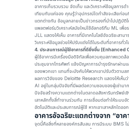
อาคารเก็บรวบรวม จัดเก็บ และวิเคราะห์ข้อมูลการดำ
เทียบกับแค่จอง คุณรู้ว่าอุปกรณ์ใดกำลังจะเสียก่อนท
แตกต่างกัน ข้อมูลกลายเป็นข่าวกรองที่นำไปปฏิบัติได้
แพลตฟอร์มวิเคราะห์สมัยใหม่ใช้อัลกอริทึม ML เพื่
JLL แสดงให้เห็น
อาคารที่มีเทคโนโลยีอัจฉริยะสามารถ
วิเคราะห์ข้อมูลช่วยให้ปรับแต่งได้ในระดับที่อาคารทั่วไ
4. ประสบการณ์ผู้ใช้อาคารที่ดียิ่งขึ้น (Enhan
ผู้ใช้อาคารมีเครื่องมือดิจิทัลเพื่อควบคุมสภาพแวด
ประชุมจากโทรศัพท์
แจ้งปัญหาการบำรุงรักษาผ่าน
ของพวกเขา แทนที่จะบังคับให้พวกเขาปรับตัวตามสภ
ผลการวิจัยของ Deloitte Research
แสดงให้เห็นว่
AI อยู่ในกลุ่มปัจจัยที่มีผลต่อความชอบของผู้เช่ามากที
ปัจจัยสร้างความแตกต่างในตลาดอสังหาริมทรัพย์เช
เสาหลักทั้งสี่ทำงานร่วมกัน การเชื่อมต่อทำให้ระบบอัต
อัตโนมัติและประสบการณ์ผู้ใช้ หากเอาเสาหลักใดออก 
อาคารอัจฉริยะแตกต่างจาก “อาคาร
จุดนี้คือสิ่งที่หลายองค์กรสับสน การมีระบบ BMS ไ