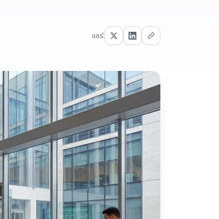
แชร์: