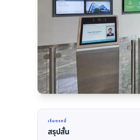
เริ่มตรงนี้
สรุปสั้น