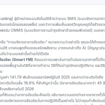
t Building) ผู้จำหน่ายระบบอัตโนมัติอ้างว่าระบบ BMS (ระบบจัดการอาคา
นเทอร์เน็ตของสรรพสิ่ง) บอกว่าการเพิ่มเซ็นเซอร์วัดอุณหภูมิก็สร้างอ
ฟอร์ม CMMS (ระบบจัดการงานบำรุงรักษาด้วยคอมพิวเตอร์)
บนคลาว
” หรือ “การบริหารอาคารอัจฉริยะ” หมายความว่าอย่างไร คุณจะได้คำตอบ
ตโนมัติ บางคนพูดถึงแดชบอร์ดพลังงาน บางคนกล่าวถึง AI (ปัญญาประด
่ใจว่าระบบเหล่านั้นทำอะไรได้จริง
อัจฉริยะ (Smart FM)
คือแนวทางเฉพาะในการดำเนินงานอาคารที่ไปไก
ลงพื้นฐานในวิธีที่อาคารทำงาน วิธีที่ทีมบำรุงรักษาปฏิบัติงาน และวิธีท
ตน
มีมูลค่า 141.79 พันล้านดอลลาร์สหรัฐในปี 2025 และ
คาดว่าจะเติบโตถึง
ตราเติบโตเฉลี่ย 18.9% ที่สำคัญกว่านั้น มีอาคารอัจฉริยะมากกว่า 45 ล
5 ล้านหลังภายในปี 2026
ความที่ชัดเจนว่าอาคารอัจฉริยะคืออะไร อธิบายความแตกต่างจากอาคารทั่ว
นว่าการบริหารอาคารอัจฉริยะในทางปฏิบัติเป็นอย่างไร ไม่ว่าคุณกำลังประเม