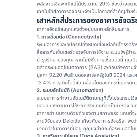
พลังงานเชิงพาณิชย์ได้ประมาณ 29% ช่องว่างขนาดใหญ
เทคโนโลยีอาคารอัจฉริยะจึงเป็นโอกาสที่สำคัญสำหรั
เสาหลักสี่ประการของอาคารอัจฉริ
อาคารอัจฉริยะทุกแห่งตั้งอยู่บนเสาหลักสี่ประการ:
1. การเชื่อมต่อ (Connectivity)
ระบบอาคารและอุปกรณ์ทั้งหมดเชื่อมต่อกับโครงสร
สื่อสารกับเซ็นเซอร์ตรวจจับการใช้งาน ระบบไฟรู้ว่า
บำรุงรักษา
ของคุณ หากไม่มีชั้นการเชื่อมต่อนี้ คุณม
ตลาดระบบอัตโนมัติอาคาร (BAS) สะท้อนถึงความจำ
มูลค่า 92.20 พันล้านดอลลาร์สหรัฐในปี 2024 และคา
13.4% การเติบโตนี้ขับเคลื่อนโดยองค์กรที่ตระหนักว
2. ระบบอัตโนมัติ (Automation)
ระบบอาคารทำงานอัตโนมัติตามกฎที่ตั้งโปรแกรมไว้
ตอบสนองตามการใช้งานจริงแทนที่จะเป็นตารางเวลาท
อาคารดำเนินงานด้วยตัวเองตามสภาพจริง แทนที่จะ
งานวิจัยของ Deloitte เกี่ยวกับอาคารอัจฉริยะ
พบว่
มากกว่าในอาคารที่มีอยู่ กุญแจสำคัญคือระบบอัตโนม
3. การวิเคราะห์ข้อมูล (Data Analytics)