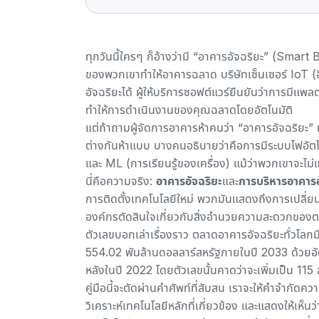
ทุกวันนี้ใครๆ ก็อ้างว่ามี “อาคารอัจฉริยะ” (Smar
ของพวกเขาทำให้อาคารฉลาด บริษัทเซ็นเซอร์ IoT (อิ
อัจฉริยะได้ ผู้ให้บริการซอฟต์แวร์ยืนยันว่าการมี
แพลต
ทำให้การดำเนินงานของคุณฉลาดโดยอัตโนมัติ
แต่ถ้าถามผู้จัดการอาคารห้าคนว่า “อาคารอัจฉริยะ
ต่างกันห้าแบบ บางคนอธิบายว่าคือการมีระบบไฟอั
และ ML (การเรียนรู้ของเครื่อง) แม้ว่าพวกเขาจะไม่แน
นี่คือความจริง:
อาคารอัจฉริยะ
และ
การบริหารอาคาร
การติดตั้งเทคโนโลยีใหม่ พวกมันแสดงถึงการเปลี่ยนแป
องค์กรตัดสินใจเกี่ยวกับสิ่งอำนวยความสะดวกของ
ตัวเลขบอกเล่าเรื่องราว ตลาดอาคารอัจฉริยะทั่วโลก
554.02 พันล้านดอลลาร์สหรัฐภายในปี 2033
ด้วยอั
หลังในปี 2022 โดยตัวเลขนั้น
คาดว่าจะเพิ่มเป็น 11
คู่มือนี้จะตัดผ่านคำศัพท์ที่สับสน เราจะให้คำจำกัด
วิเคราะห์เทคโนโลยีหลักที่เกี่ยวข้อง และแสดงให้เห็