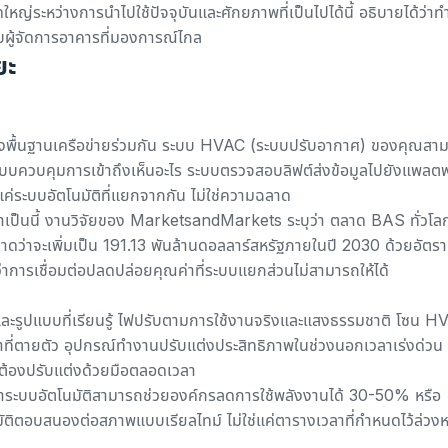
่ระหว่างการนำไปใช้ปัจจุบันและศักยภาพที่เป็นไปได้นี้ อธิบายได้ว่าท
บผู้จัดการอาคารที่มองการณ์ไกล
ยะ
้างพื้นฐานเครือข่ายร่วมกัน ระบบ HVAC (ระบบปรับอากาศ) ของคุณสา
ระบบควบคุมการเข้าถึงเห็นอะไร ระบบตรวจสอบลิฟต์ส่งข้อมูลไปยัง
แพลตฟ
ีแค่ระบบอัตโนมัติที่แยกจากกัน ไม่ใช่ความฉลาด
เป็นนี้
งานวิจัยของ MarketsandMarkets ระบุว่า
ตลาด BAS ทั่วโลก
ดว่าจะเพิ่มเป็น 191.13 พันล้านดอลลาร์สหรัฐภายในปี 2030 ด้วยอัตรา
่าการเชื่อมต่อปลดปล่อยคุณค่าที่ระบบแยกส่วนไม่สามารถให้ได้
และรูปแบบที่เรียนรู้ ไฟปรับตามการใช้งานจริงและแสงธรรมชาติ โซน 
ี่ตายตัว อุปกรณ์ทำงานปรับแต่งประสิทธิภาพในช่วงนอกเวลาเร่งด่วน
ต้องปรับแต่งด้วยมือตลอดเวลา
าระบบอัตโนมัติสามารถช่วยองค์กรลดการใช้พลังงานได้ 30-50% หรือ
ัติตอบสนองต่อสภาพแบบเรียลไทม์ ไม่ใช่แค่ตารางเวลาที่กำหนดไว้ล่วงห