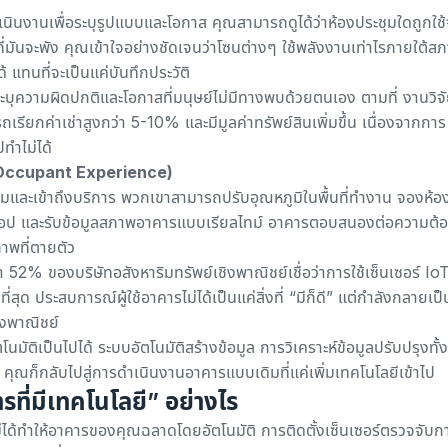
เนินงานเพื่อระบุรูปแบบและโอกาส คุณสามารถดูได้ว่าห้องประชุมใดถูกใช้
ี่มันจะพัง คุณเข้าใจอย่างชัดเจนว่าโซนต่างๆ ใช้พลังงานเท่าไรภายใต้สภ
 แทนที่จะเป็นแค่บันทึกประวัติ
อระบุความผิดปกติและโอกาสที่มนุษย์ไม่มีทางพบด้วยตนเอง ตามที่
งานวิจ
เรียกค่าเช่าสูงกว่า 5-10% และมีมูลค่าทรัพย์สินเพิ่มขึ้น เนื่องจากการ
ปทำไม่ได้
ced Occupant Experience)
ล้อมและเข้าถึงบริการ พวกเขาสามารถปรับอุณหภูมิในพื้นที่ทำงาน จองห้อ
แอป
และรับข้อมูลสภาพอาคารแบบเรียลไทม์ อาคารตอบสนองต่อความต้
าพที่ตายตัว
า 52% ของบริษัทอสังหาริมทรัพย์เชิงพาณิชย์เชื่อว่าการใช้เซ็นเซอร์ Io
่สุด ประสบการณ์ผู้ใช้อาคารไม่ได้เป็นแค่สิ่งที่ “มีก็ดี” แต่กำลังกลายเป็
ิงพาณิชย์
โนมัติเป็นไปได้ ระบบอัตโนมัติสร้างข้อมูล การวิเคราะห์ข้อมูลปรับปรุงทั
คุณก็กลับไปสู่การดำเนินงานอาคารแบบเดิมที่แค่เพิ่มเทคโนโลยีเข้าไป
ที่มีเทคโนโลยี” อย่างไร
ม่ได้ทำให้อาคารของคุณฉลาดโดยอัตโนมัติ การติดตั้งเซ็นเซอร์ตรวจจับกา