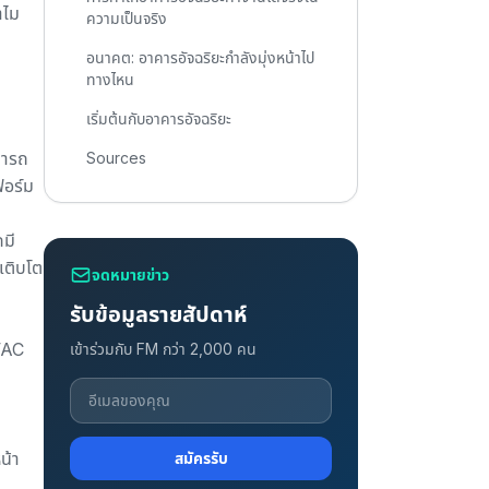
ำไม
ความเป็นจริง
อนาคต: อาคารอัจฉริยะกำลังมุ่งหน้าไป
ทางไหน
เริ่มต้นกับอาคารอัจฉริยะ
มารถ
Sources
อร์ม
มี
เติบโต
จดหมายข่าว
รับข้อมูลรายสัปดาห์
HVAC
เข้าร่วมกับ FM กว่า 2,000 คน
น้า
สมัครรับ