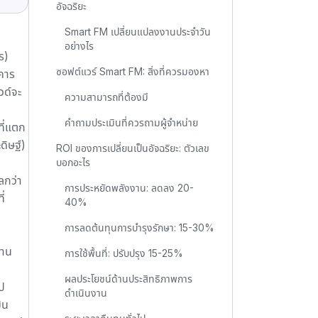
อัจฉริยะ
Smart FM เปลี่ยนแปลงงานประจำวัน
อย่างไร
ร)
ซอฟต์แวร์ Smart FM: สิ่งที่ควรมองหา
าคาร
ด์จะ
ความสามารถที่ต้องมี
คำถามประเมินที่ควรถามผู้จำหน่าย
ที่แตก
ิษฐ์)
ROI ของการเปลี่ยนเป็นอัจฉริยะ: ตัวเลข
บอกอะไร
ลกว่า
การประหยัดพลังงาน: ลดลง 20-
ี่
40%
การลดต้นทุนการบำรุงรักษา: 15-30%
้าน
การใช้พื้นที่: ปรับปรุง 15-25%
ผลประโยชน์ด้านประสิทธิภาพการ
ไป
ดำเนินงาน
ิน