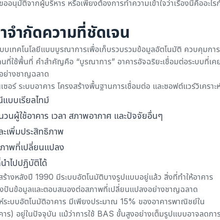
อนุมัติจากผู้บริหาร หรือเพียงต้องการทำความเข้าใจว่าเรื่องนี้คืออะไรก
ำจำกัดความที่ชัดเจน
ระบบเทคโนโลยีแบบบูรณาการเพื่อเก็บรวบรวมข้อมูลอัตโนมัติ ควบคุมการ
ใช้พื้นที่ คำสำคัญคือ “บูรณาการ” อาคารอัจฉริยะเชื่อมต่อระบบที่เค
ันอย่างชาญฉลาด
นเซอร์ ระบบอาคาร โครงสร้างพื้นฐานการเชื่อมต่อ และซอฟต์แวร์วิเคราะห์เ
แบบเรียลไทม์
นผู้ใช้อาคาร เวลา สภาพอากาศ และปัจจัยอื่นๆ
ละเพิ่มประสิทธิภาพ
าพที่เปลี่ยนแปลง
่นำไปปฏิบัติได้
สร้างหลังปี 1990 มีระบบอัตโนมัติบางรูปแบบอยู่แล้ว สิ่งที่ทำให้อาคาร
แบ่งปันข้อมูลและตอบสนองต่อสภาพที่เปลี่ยนแปลงอย่างชาญฉลาด
ห์ระบบอัตโนมัติอาคาร
มีเพียงประมาณ 15% ของอาคารพาณิชย์ใน
คาร) อยู่ในปัจจุบัน แม้ว่าการใช้ BAS ขั้นสูงอย่างเต็มรูปแบบอาจลดการ