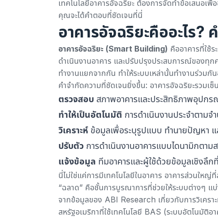
เทคโนโลยีอาคารอัจฉริยะ ต้องการจัดทำข้อเสนอเพื่อขอ
คุณจะได้คำตอบที่ชัดเจนที่นี่
อาคารอัจฉริยะคืออะไร? ค
อาคารอัจฉริยะ (Smart Building)
คืออาคารที่ใช้
ดำเนินงานอาคาร และปรับปรุงประสบการณ์ของทุกคนที่
ทำงานแยกจากกัน ทำให้ระบบเหล่านั้นทำงานร่วมก
คำจำกัดความที่ชัดเจนยิ่งขึ้น: อาคารอัจฉริยะรวมเซ็
ตรวจสอบ
สภาพอาคารและประสิทธิภาพอุปกรณ์
ทำให้เป็นอัตโนมัติ
การดำเนินงานประจำตามจำนว
วิเคราะห์
ข้อมูลเพื่อระบุรูปแบบ ทำนายปัญหา แ
ปรับตัว
การดำเนินงานอาคารแบบไดนามิกตามสภ
แจ้งข้อมูล
ทีมอาคารและผู้ใช้ด้วยข้อมูลเชิงลึกที
นี่ไม่ใช่แค่การมีเทคโนโลยีในอาคาร อาคารส่วนใหญ่ที่
“ฉลาด” คือชั้นการบูรณาการที่ช่วยให้ระบบต่างๆ 
จากข้อมูลของ
ABI Research เกี่ยวกับการวิเคราะ
สหรัฐอเมริกาที่ใช้เทคโนโลยี BAS (ระบบอัตโนมัติอา