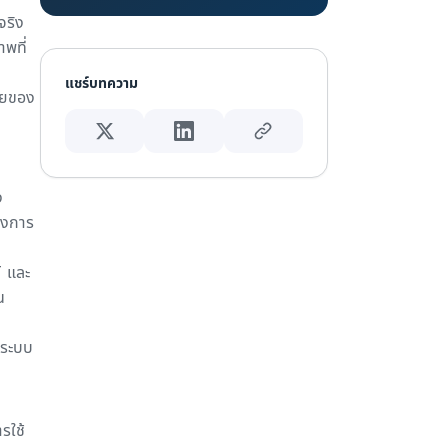
จริง
าพที่
แชร์บทความ
ัยของ
ง
องการ
T และ
น
้งระบบ
รใช้