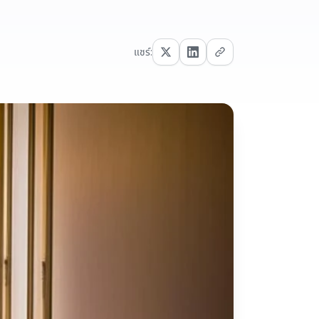
แชร์: