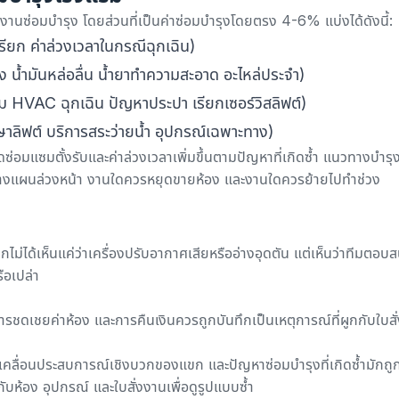
นงานซ่อมบำรุง
โดยส่วนที่เป็นค่าซ่อมบำรุงโดยตรง 4-6% แบ่งได้ดังนี้:
ยก ค่าล่วงเวลาในกรณีฉุกเฉิน)
 น้ำมันหล่อลื่น น้ำยาทำความสะอาด อะไหล่ประจำ)
 HVAC ฉุกเฉิน ปัญหาประปา เรียกเซอร์วิสลิฟต์)
าลิฟต์ บริการสระว่ายน้ำ อุปกรณ์เฉพาะทาง)
่อมแซมตั้งรับและค่าล่วงเวลาเพิ่มขึ้นตามปัญหาที่เกิดซ้ำ
แนวทางบำรุง
รวางแผนล่วงหน้า งานใดควรหยุดขายห้อง และงานใดควรย้ายไปทำช่วง
ม่ได้เห็นแค่ว่าเครื่องปรับอากาศเสียหรืออ่างอุดตัน แต่เห็นว่าทีมตอบ
ือเปล่า
รชดเชยค่าห้อง และการคืนเงินควรถูกบันทึกเป็นเหตุการณ์ที่ผูกกับใบสั
ับเคลื่อนประสบการณ์เชิงบวกของแขก
และปัญหาซ่อมบำรุงที่เกิดซ้ำมักถู
กับห้อง อุปกรณ์ และใบสั่งงานเพื่อดูรูปแบบซ้ำ