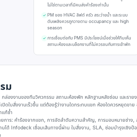
ไม่ใช่ตามเวลาที่มีคนส่งคำร้องเท่านั้น
PM ของ HVAC ลิฟต์ ครัว สระว่ายน้ำ และระบบ
ดับเพลิงควรถูกวางตาม occupancy และ high
season
การเชื่อมต่อกับ PMS มีประโยชน์เมื่อช่วยให้ทีมเห็น
สถานะห้องและบล็อกงานที่ไม่ควรชนกับการเข้าพัก
แรม
ก กล่องงานของทีมวิศวกรรม สถานะห้องพัก หลักฐานหลังซ่อม และราย
เปิดใบสั่งงานเร็วขึ้น แต่ต้องรู้ว่างานใดกระทบแขก ห้องใดควรหยุดขาย 
าแก้ซ้ำ
งรายการ: คำร้องจากแขก, การจัดลำดับความสำคัญ, การมอบหมายช่าง,
อ่านได้ Infodeck เชื่อมเส้นทางนี้ผ่าน
ใบสั่งงาน
,
SLA
,
ซ่อมบำรุงเชิงป้
ม