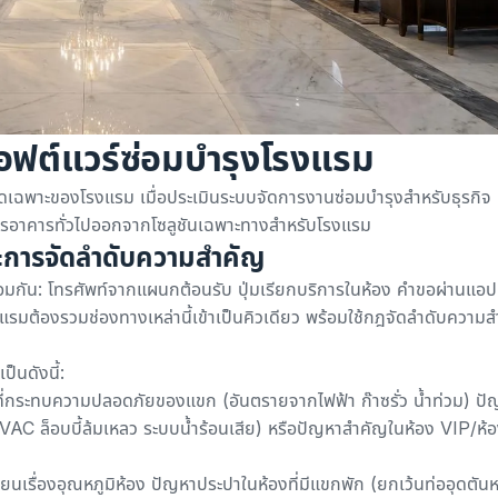
อฟต์แวร์ซ่อมบำรุงโรงแรม
ดเฉพาะของโรงแรม เมื่อประเมินระบบจัดการงานซ่อมบำรุงสำหรับธุรกิจ
ริหารอาคารทั่วไปออกจากโซลูชันเฉพาะทางสำหรับโรงแรม
ะการจัดลำดับความสำคัญ
กัน: โทรศัพท์จากแผนกต้อนรับ ปุ่มเรียกบริการในห้อง คำขอผ่านแอป
ต้องรวมช่องทางเหล่านี้เข้าเป็นคิวเดียว พร้อมใช้กฎจัดลำดับความ
็นดังนี้:
ที่กระทบความปลอดภัยของแขก (อันตรายจากไฟฟ้า ก๊าซรั่ว น้ำท่วม) ปัญ
C ล็อบบี้ล้มเหลว ระบบน้ำร้อนเสีย) หรือปัญหาสำคัญในห้อง VIP/ห้อ
ียนเรื่องอุณหภูมิห้อง ปัญหาประปาในห้องที่มีแขกพัก (ยกเว้นท่ออุดตันห