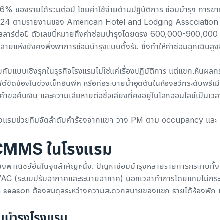
4-6% ของรายได้รวมต่อปี โดย
ค่าใช้จ่ายด้านปฏิบัติการ ซ่อมบำรุง การข
024
ตามรายงานของ American Hotel and Lodging Association
อลลาร์ต่อปี ตัวเลขนี้หมายถึงค่าซ่อมบำรุงโดยตรง 600,000-900,000
แห่งยังคงพึ่งพาการซ่อมบำรุงแบบตั้งรับ ซึ่งทำให้ค่าซ่อมฉุกเฉินสูงข
ับแบบเชิงรุกในธุรกิจโรงแรมไม่ใช่แค่เรื่องปฏิบัติการ แต่แขกเห็นผล
ขัดข้องในช่วงเช็กอินพีค หรือท่อระบายน้ำอุดตันในห้องสวีทระดับพรีเม
ิงลบ คำขอคืนเงิน และความเสียหายต่อชื่อเสียงที่คงอยู่ในโลกออนไลน์เป็นเ
มบำรุงโรงแรมช่วยทีมจัดลำดับคำร้องจากแขก วาง PM ตาม occupancy และ
บ CMMS ในโรงแรม
ิงพาณิชย์อื่นในจุดสำคัญหนึ่ง: ปัญหาซ่อมบำรุงหลายรายการกระทบทั้
 HVAC (ระบบปรับอากาศและระบายอากาศ) นอกเวลาทำการโดยแทบไม่กร
high season ต้องสมดุลระหว่างความสะดวกสบายของแขก รายได้ห้องพัก 
อมบำรุงโรงแรม