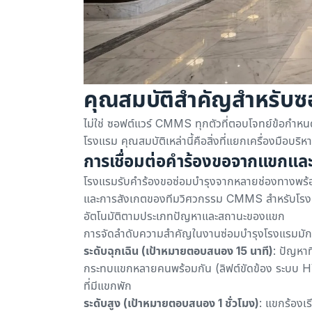
คุณสมบัติสำคัญสำหรับซ
ไม่ใช่
ซอฟต์แวร์ CMMS
ทุกตัวที่ตอบโจทย์ข้อกำหน
โรงแรม คุณสมบัติเหล่านี้คือสิ่งที่แยกเครื่องมือบ
การเชื่อมต่อคำร้องขอจากแขกแล
โรงแรมรับคำร้องขอซ่อมบำรุงจากหลายช่องทางพร้อม
และการสังเกตของทีมวิศวกรรม CMMS สำหรับโรงแรม
อัตโนมัติตามประเภทปัญหาและสถานะของแขก
การจัดลำดับความสำคัญในงานซ่อมบำรุงโรงแรมมักเป
ระดับฉุกเฉิน (เป้าหมายตอบสนอง 15 นาที)
: ปัญหา
กระทบแขกหลายคนพร้อมกัน (ลิฟต์ขัดข้อง ระบบ HVA
ที่มีแขกพัก
ระดับสูง (เป้าหมายตอบสนอง 1 ชั่วโมง)
: แขกร้องเร