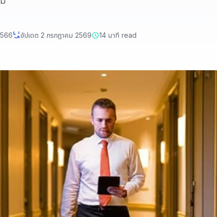
รม
2566
อัปเดต 2 กรกฎาคม 2569
14 นาที read