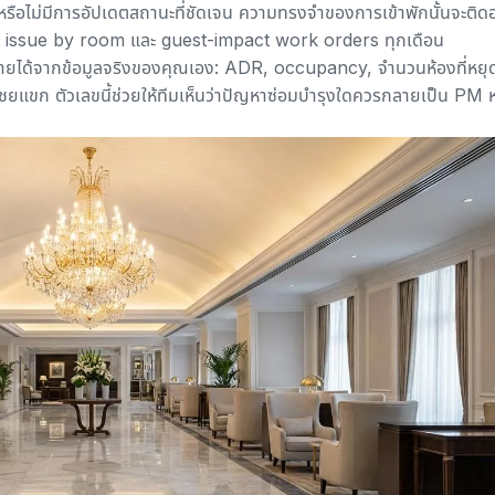
หรือไม่มีการอัปเดตสถานะที่ชัดเจน ความทรงจำของการเข้าพักนั้นจะติดอย
at issue by room และ guest-impact work orders ทุกเดือน
ายได้จากข้อมูลจริงของคุณเอง: ADR, occupancy, จำนวนห้องที่หยุ
เชยแขก ตัวเลขนี้ช่วยให้ทีมเห็นว่าปัญหาซ่อมบำรุงใดควรกลายเป็น PM ห