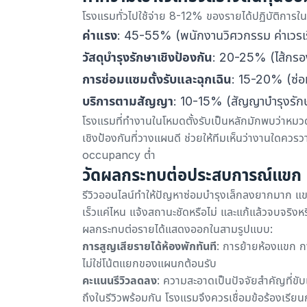
โรงแรมทั่วไปใช้จ่าย 8-12% ของรายได้ปฏิบัติการใ
ค่าแรง
: 45-55% (พนักงานวิศวกรรม ค่าเวรเรี
วัสดุบำรุงรักษาเชิงป้องกัน
: 20-25% (ไส้กรอง
การซ่อมแซมตั้งรับและฉุกเฉิน
: 15-20% (ซ่อม
บริการตามสัญญา
: 10-15% (สัญญาบำรุงรักษ
โรงแรมที่ทำงานในโหมดตั้งรับเป็นหลักมักพบว่าหมวดซ
เชิงป้องกันที่วางแผนดี
ช่วยให้ทีมเห็นว่างานใดคว
occupancy ต่ำ
วัดผลกระทบต่อประสบการณ์แขก
รีวิวออนไลน์ทำให้ปัญหาซ่อมบำรุงเล็กลงยากมาก แขกไ
เร็วแค่ไหน แจ้งสถานะชัดหรือไม่ และแก้แล้วจบจริงหร
ผลกระทบต่อรายได้แสดงออกในสามรูปแบบ:
การสูญเสียรายได้ห้องพักทันที
: การย้ายห้องแขก กา
ไม่ใช่โน้ตแยกของแผนกต้อนรับ
คะแนนรีวิวลดลง
:
ความสะอาดเป็นปัจจัยสำคัญที่ข
ถึงในรีวิวพร้อมกัน โรงแรมจึงควรเชื่อมข้อร้องเรียน