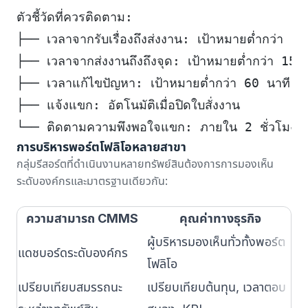
ตัวชี้วัดที่ควรติดตาม:
├── เวลาจากรับเรื่องถึงส่งงาน: เป้าหมายต่ำกว่า 5 
├── เวลาจากส่งงานถึงถึงจุด: เป้าหมายต่ำกว่า 15 
├── เวลาแก้ไขปัญหา: เป้าหมายต่ำกว่า 60 นาที (
├── แจ้งแขก: อัตโนมัติเมื่อปิดใบสั่งงาน
└── ติดตามความพึงพอใจแขก: ภายใน 2 ชั่วโมง
การบริหารพอร์ตโฟลิโอหลายสาขา
กลุ่มรีสอร์ตที่ดำเนินงานหลายทรัพย์สินต้องการการมองเห็น
ระดับองค์กรและมาตรฐานเดียวกัน:
ความสามารถ CMMS
คุณค่าทางธุรกิจ
ผ
ผู้บริหารมองเห็นทั่วทั้งพอร์ต
แดชบอร์ดระดับองค์กร
ผล
โฟลิโอ
เปรียบเทียบสมรรถนะ
เปรียบเทียบต้นทุน, เวลาตอบ
ระบ