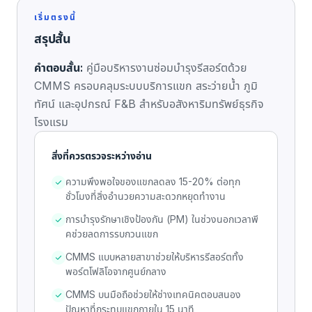
เริ่มตรงนี้
สรุปสั้น
คำตอบสั้น:
คู่มือบริหารงานซ่อมบำรุงรีสอร์ตด้วย
CMMS ครอบคลุมระบบบริการแขก สระว่ายน้ำ ภูมิ
ทัศน์ และอุปกรณ์ F&B สำหรับอสังหาริมทรัพย์ธุรกิจ
โรงแรม
สิ่งที่ควรตรวจระหว่างอ่าน
ความพึงพอใจของแขกลดลง 15-20% ต่อทุก
ชั่วโมงที่สิ่งอำนวยความสะดวกหยุดทำงาน
การบำรุงรักษาเชิงป้องกัน (PM) ในช่วงนอกเวลาพี
คช่วยลดการรบกวนแขก
CMMS แบบหลายสาขาช่วยให้บริหารรีสอร์ตทั้ง
พอร์ตโฟลิโอจากศูนย์กลาง
CMMS บนมือถือช่วยให้ช่างเทคนิคตอบสนอง
ปัญหาที่กระทบแขกภายใน 15 นาที