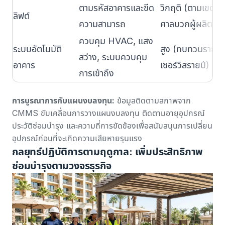
ตามรหัสอาคารและขีด
วิกฤติ (ตามเขตอ
ลิฟต์
ความสามารถ
ศาลบวกผู้ผลิต)
ควบคุม HVAC, แสง
ระบบอัตโนมัติ
สูง (ทบทวนรายไต
สว่าง, ระบบควบคุม
อาคาร
เซอร์วิสรายปี)
การเข้าถึง
การบูรณาการกับแผนงบลงทุน:
ข้อมูลติดตามสภาพจาก
CMMS ขับเคลื่อนการวางแผนงบลงทุน ติดตามอายุอุปกรณ์
ประวัติซ่อมบำรุง และความถี่การขัดข้องเพื่อสนับสนุนการเปลี่ยน
อุปกรณ์ก่อนที่จะเกิดความเสียหายรุนแรง
กลยุทธ์ปฏิบัติการตามฤดูกาล: เพิ่มประสิทธิภาพ
ซ่อมบำรุงตามวงจรธุรกิจ