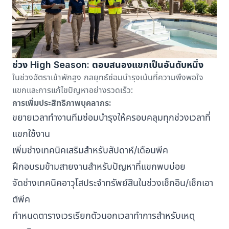
ช่วง High Season: ตอบสนองแขกเป็นอันดับหนึ่ง
ในช่วงอัตราเข้าพักสูง กลยุทธ์ซ่อมบำรุงเน้นที่ความพึงพอใจ
แขกและการแก้ไขปัญหาอย่างรวดเร็ว:
การเพิ่มประสิทธิภาพบุคลากร:
ขยายเวลาทำงานทีมซ่อมบำรุงให้ครอบคลุมทุกช่วงเวลาที่
แขกใช้งาน
เพิ่มช่างเทคนิคเสริมสำหรับสัปดาห์/เดือนพีค
ฝึกอบรมข้ามสายงานสำหรับปัญหาที่แขกพบบ่อย
จัดช่างเทคนิคอาวุโสประจำทรัพย์สินในช่วงเช็กอิน/เช็กเอา
ต์พีค
กำหนดตารางเวรเรียกตัวนอกเวลาทำการสำหรับเหตุ