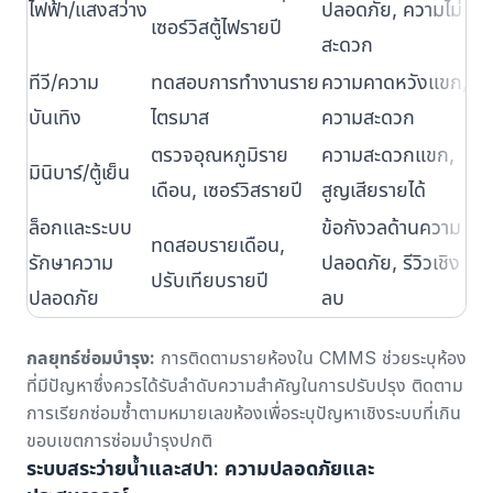
ไฟฟ้า/แสงสว่าง
ปลอดภัย, ความไม่
เซอร์วิสตู้ไฟรายปี
สว
สะดวก
ทีวี/ความ
ทดสอบการทำงานราย
ความคาดหวังแขก,
ช่
บันเทิง
ไตรมาส
ความสะดวก
รี
ตรวจอุณหภูมิราย
ความสะดวกแขก,
คว
มินิบาร์/ตู้เย็น
เดือน, เซอร์วิสรายปี
สูญเสียรายได้
ปร
ล็อกและระบบ
ข้อกังวลด้านความ
ทดสอบรายเดือน,
เป
รักษาความ
ปลอดภัย, รีวิวเชิง
ปรับเทียบรายปี
ตั
ปลอดภัย
ลบ
กลยุทธ์ซ่อมบำรุง:
การติดตามรายห้องใน CMMS ช่วยระบุห้อง
ที่มีปัญหาซึ่งควรได้รับลำดับความสำคัญในการปรับปรุง ติดตาม
การเรียกซ่อมซ้ำตามหมายเลขห้องเพื่อระบุปัญหาเชิงระบบที่เกิน
ขอบเขตการซ่อมบำรุงปกติ
ระบบสระว่ายน้ำและสปา: ความปลอดภัยและ