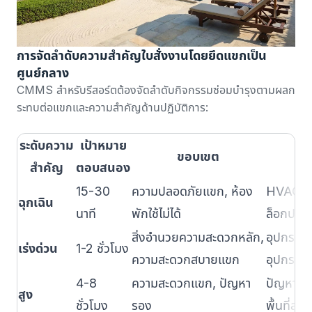
การจัดลำดับความสำคัญใบสั่งงานโดยยึดแขกเป็น
ศูนย์กลาง
CMMS สำหรับรีสอร์ตต้องจัดลำดับกิจกรรมซ่อมบำรุงตามผลก
ระทบต่อแขกและความสำคัญด้านปฏิบัติการ:
ระดับความ
เป้าหมาย
ขอบเขต
สำคัญ
ตอบสนอง
15-30
ความปลอดภัยแขก, ห้อง
HVAC ห้อ
ฉุกเฉิน
นาที
พักใช้ไม่ได้
ล็อกประตู
สิ่งอำนวยความสะดวกหลัก,
อุปกรณ์สร
เร่งด่วน
1-2 ชั่วโมง
ความสะดวกสบายแขก
อุปกรณ์คร
4-8
ความสะดวกแขก, ปัญหา
ปัญหาห้อง
สูง
ชั่วโมง
รอง
พื้นที่ส่