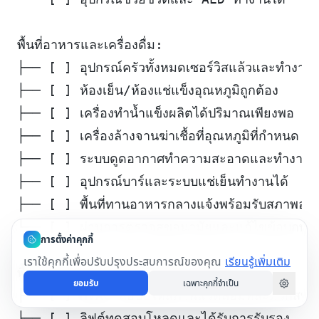
พื้นที่อาหารและเครื่องดื่ม:
├── [ ] อุปกรณ์ครัวทั้งหมดเซอร์วิสแล้วและทำงานป
├── [ ] ห้องเย็น/ห้องแช่แข็งอุณหภูมิถูกต้อง
├── [ ] เครื่องทำน้ำแข็งผลิตได้ปริมาณเพียงพอ
├── [ ] เครื่องล้างจานฆ่าเชื้อที่อุณหภูมิที่กำหนด
├── [ ] ระบบดูดอากาศทำความสะอาดและทำงานป
├── [ ] อุปกรณ์บาร์และระบบแช่เย็นทำงานได้
├── [ ] พื้นที่ทานอาหารกลางแจ้งพร้อมรับสภาพอา
└── [ ] ผ่านการตรวจสุขอนามัยและแก้ไขข้อบกพร่อ
การตั้งค่าคุกกี้
เราใช้คุกกี้เพื่อปรับปรุงประสบการณ์ของคุณ
เรียนรู้เพิ่มเติม
พื้นที่ส่วนกลางและสิ่งอำนวยความสะดวก:
ยอมรับ
เฉพาะคุกกี้จำเป็น
├── [ ] HVAC ล็อบบี้ให้สภาพแวดล้อมที่สะดวกสบา
├── [ ] ลิฟต์ทดสอบโหลดและได้รับการรับรอง