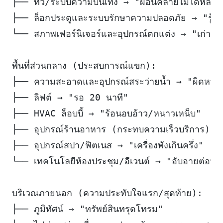
├── ทีวี/ระบบความบันเทิง → "ผ่อนคลายไม่ได้หลังเด
├── ล็อกประตูและระบบรักษาความปลอดภัย → "รู้สึ
└── สภาพเฟอร์นิเจอร์และอุปกรณ์ตกแต่ง → "เก่าแล
พื้นที่ส่วนกลาง (ประสบการณ์แขก):
├── ความสะอาดและอุปกรณ์สระว่ายน้ำ → "ผิดหวั
├── ลิฟต์ → "รอ 20 นาที"
├── HVAC ล็อบบี้ → "ร้อนอบอ้าว/หนาวเหน็บ"
├── อุปกรณ์ร้านอาหาร (กระทบความเร็วบริการ)
├── อุปกรณ์สปา/ฟิตเนส → "เครื่องพังเกินครึ่ง"
└── เทคโนโลยีห้องประชุม/อีเวนต์ → "อับอายต่อหน้
บริเวณภายนอก (ความประทับใจแรก/สุดท้าย):
├── ภูมิทัศน์ → "ทรัพย์สินทรุดโทรม"