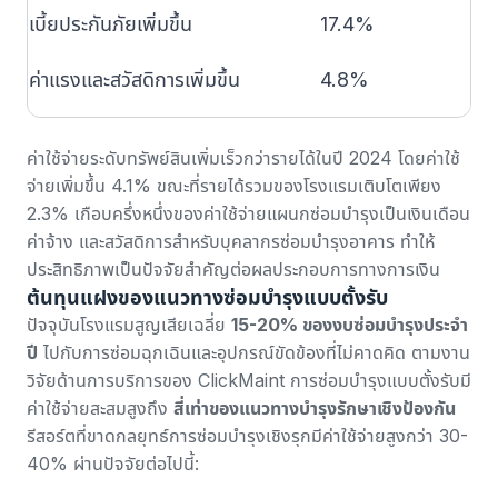
เบี้ยประกันภัยเพิ่มขึ้น
17.4%
ล
ค่าแรงและสวัสดิการเพิ่มขึ้น
4.8%
ค่าใช้จ่ายระดับทรัพย์สินเพิ่มเร็วกว่ารายได้ในปี 2024 โดย
ค่าใช้
จ่ายเพิ่มขึ้น 4.1% ขณะที่รายได้รวมของโรงแรมเติบโตเพียง
2.3%
เกือบครึ่งหนึ่งของค่าใช้จ่ายแผนกซ่อมบำรุงเป็นเงินเดือน
ค่าจ้าง และสวัสดิการสำหรับบุคลากรซ่อมบำรุงอาคาร ทำให้
ประสิทธิภาพเป็นปัจจัยสำคัญต่อผลประกอบการทางการเงิน
ต้นทุนแฝงของแนวทางซ่อมบำรุงแบบตั้งรับ
ปัจจุบันโรงแรมสูญเสียเฉลี่ย
15-20% ของงบซ่อมบำรุงประจำ
ปี
ไปกับการซ่อมฉุกเฉินและอุปกรณ์ขัดข้องที่ไม่คาดคิด ตาม
งาน
วิจัยด้านการบริการของ ClickMaint
การซ่อมบำรุงแบบตั้งรับมี
ค่าใช้จ่ายสะสมสูงถึง
สี่เท่าของแนวทางบำรุงรักษาเชิงป้องกัน
รีสอร์ตที่ขาดกลยุทธ์การซ่อมบำรุงเชิงรุกมีค่าใช้จ่ายสูงกว่า 30-
40% ผ่านปัจจัยต่อไปนี้: