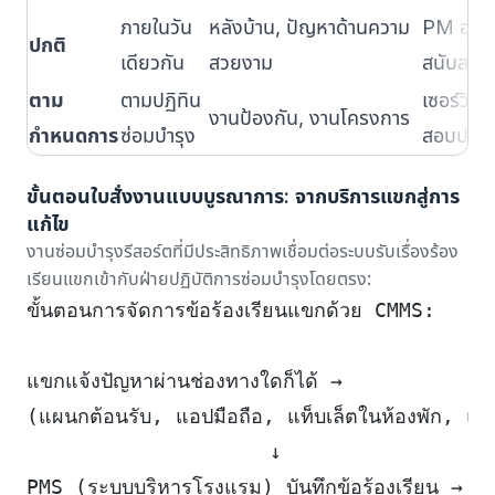
ภายในวัน
หลังบ้าน, ปัญหาด้านความ
PM อุปกรณ
ปกติ
เดียวกัน
สวยงาม
สนับสนุน
ตาม
ตามปฏิทิน
เซอร์วิ
งานป้องกัน, งานโครงการ
กำหนดการ
ซ่อมบำรุง
สอบประจำ
ขั้นตอนใบสั่งงานแบบบูรณาการ: จากบริการแขกสู่การ
แก้ไข
งานซ่อมบำรุงรีสอร์ตที่มีประสิทธิภาพเชื่อมต่อระบบรับเรื่องร้อง
เรียนแขกเข้ากับฝ่ายปฏิบัติการซ่อมบำรุงโดยตรง:
ขั้นตอนการจัดการข้อร้องเรียนแขกด้วย CMMS:
แขกแจ้งปัญหาผ่านช่องทางใดก็ได้ →
(แผนกต้อนรับ, แอปมือถือ, แท็บเล็ตในห้องพัก, แม่
                    ↓
PMS (ระบบบริหารโรงแรม) บันทึกข้อร้องเรียน →