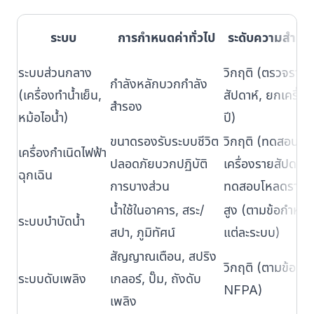
ระบบ
การกำหนดค่าทั่วไป
ระดับความสำคั
ระบบส่วนกลาง
วิกฤติ (ตรวจราย
กำลังหลักบวกกำลัง
(เครื่องทำน้ำเย็น,
สัปดาห์, ยกเครื่อ
สำรอง
หม้อไอน้ำ)
ปี)
ขนาดรองรับระบบชีวิต
วิกฤติ (ทดสอบเดิ
เครื่องกำเนิดไฟฟ้า
ปลอดภัยบวกปฏิบัติ
เครื่องรายสัปดาห์,
ฉุกเฉิน
การบางส่วน
ทดสอบโหลดรายปี
น้ำใช้ในอาคาร, สระ/
สูง (ตามข้อกำหน
ระบบบำบัดน้ำ
สปา, ภูมิทัศน์
แต่ละระบบ)
สัญญาณเตือน, สปริง
วิกฤติ (ตามข้อก
ระบบดับเพลิง
เกลอร์, ปั๊ม, ถังดับ
NFPA)
เพลิง