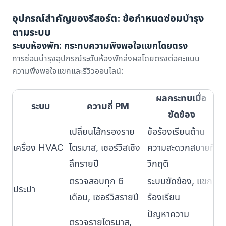
อุปกรณ์สำคัญของรีสอร์ต: ข้อกำหนดซ่อมบำรุง
ตามระบบ
ระบบห้องพัก: กระทบความพึงพอใจแขกโดยตรง
การซ่อมบำรุงอุปกรณ์ระดับห้องพักส่งผลโดยตรงต่อคะแนน
ความพึงพอใจแขกและรีวิวออนไลน์:
ผลกระทบเมื่อ
ระบบ
ความถี่ PM
ขัดข้อง
เปลี่ยนไส้กรองราย
ข้อร้องเรียนด้าน
สต
เครื่อง HVAC
ไตรมาส, เซอร์วิสเชิง
ความสะดวกสบายที่
ทำ
ลึกรายปี
วิกฤติ
อร
ตรวจสอบทุก 6
ระบบขัดข้อง, แขก
ล้
ประปา
เดือน, เซอร์วิสรายปี
ร้องเรียน
อุ
ปัญหาความ
ตรวจรายไตรมาส,
สต