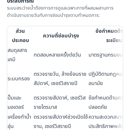
ประสบการณ์
ระบบสระว่ายน้ำต้องการการดูแลเฉพาะทางที่ผสมผสานการ
ดำเนินงานรายวันกับการซ่อมบำรุงตามกำหนดการ:
ส่วน
ข้อกำหนดด้านก
ความถี่ซ่อมบำรุง
ประกอบ
ระเบียบ
สมดุลสาร
ทดสอบหลายครั้งต่อวัน
มาตรฐานกรมอนามั
เคมี
ตรวจรายวัน, ล้างย้อนราย
ปฏิบัติตามกฎหมาย
ระบบกรอง
สัปดาห์, เซอร์วิสรายปี
อนามัย
ปั๊มและ
ตรวจรายสัปดาห์, เซอร์วิส
ข้อกำหนดด้านความ
มอเตอร์
รายไตรมาส
ปลอดภัย
เครื่องทำน้ำ
ตรวจรายสัปดาห์ช่วงเปิดใช้
ความสะดวกสบายแข
อุ่น
งาน, เซอร์วิสรายปี
ประสิทธิภาพพลังงา