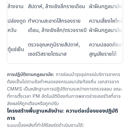
ล้างจาน
สัปดาห์, ล้างเชิงลึกรายเดือน
ฝ่าฝืนกฎอนามัย
ปล่องดูด
ทำความสะอาดไส้กรองราย
ความเสี่ยงไฟไหม้,
ควัน
เดือน, ล้างเชิงลึก/ตรวจรายปี
ฝ่าฝืนกฎอนามัย
ตรวจอุณหภูมิรายสัปดาห์,
ความปลอดภัยอาหา
ตู้แช่เย็น
เซอร์วิสรายไตรมาส
สูญเสียรายได้
การปฏิบัติตามกฎอนามัย:
การซ่อมบำรุงอุปกรณ์บริการอาหาร
ต้องเป็นไปตามข้อกำหนดของกรมอนามัยท้องถิ่น เอกสารจาก
CMMS เป็นหลักฐานการปฏิบัติตามระหว่างการตรวจสอบ ขณะ
ที่การตั้งเวลา PM อัตโนมัติป้องกันการพลาดช่วงเซอร์วิสที่อาจ
ส่งผลให้ถูกเตือนหรือถูกปรับ
โครงสร้างพื้นฐานหลังบ้าน: ความต่อเนื่องของปฏิบัติ
การ
ระบบเบื้องหลังที่ทำให้รีสอร์ตดำเนินงานได้: