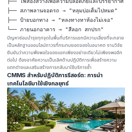
├── ไฟส่องสว่างเพื่อความปลอดภัยและบรรยากาศ →
├── สภาพลานจอดรถ → "หลุมบ่อเต็มไปหมด"
├── ป้ายบอกทาง → "หลงทางหาห้องไม่เจอ"
└── ภายนอกอาคาร → "สีลอก สกปรก"
ปัญหาซ่อมบำรุงทุกจุดในพื้นที่บริการแขกมีความเสี่ยงที่จะกลาย
เป็นหลักฐานออนไลน์ถาวรที่กระทบยอดจองในอนาคต งานวิจัย
ยืนยันว่า
ความพึงพอใจของแขกเพียงอย่างเดียวไม่เพียงพออีก
ต่อไป
ต้องอาศัยความเป็นเลิศด้านปฏิบัติการเพื่อสร้างความ
แตกต่างและเสริมสร้างการกลับมาใช้บริการซ้ำ
CMMS สำหรับปฏิบัติการรีสอร์ต: การนำ
เทคโนโลยีมาใช้เชิงกลยุทธ์