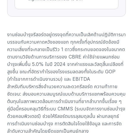
งานซ่อมบำรุงรีสอร์ตอยู่ตรงจุดที่ความเป็นเลิศด้านปฏิบัติการมา
บรรจบกับความคาดหวังของแขก ทุกครั้งที่อุปกรณ์ขัดข้องมี
ความเสี่ยงที่จะกลายเป็นรีวิว 1 ดาวซึ่งกระทบยอดจองในอนาคต
ตาม
งานวิจัยด้านการบริการของ CBRE
ค่าใช้จ่ายแผนกซ่อม
บำรุงเพิ่มขึ้น 5.0% ในปี 2024 จากค่าแรงและวัสดุสิ้นเปลืองที่
สูงขึ้น ขณะที่
อัตรากำไรของโรงแรมลดลงทั้งในระดับ GOP
(กำไรจากการดำเนินงานรวม) และ EBITDA
สำหรับทีมบริหารสิ่งอำนวยความสะดวกรีสอร์ต ความท้าทาย
ชัดเจน: ส่งมอบความสมบูรณ์แบบด้านบริการแขกพร้อมควบคุม
ต้นทุนในสภาพแวดล้อมการดำเนินงานที่ยากลำบากขึ้นเรื่อย ๆ
คู่มือนี้ครอบคลุมวิธีที่ระบบ CMMS (ระบบจัดการงานซ่อมบำรุง
ด้วยคอมพิวเตอร์) ช่วยให้รีสอร์ตบรรลุสมดุลนั้น ผ่านกลยุทธ์
การดำเนินงานซ่อมบำรุง การตัดสินใจโดยใช้ข้อมูล และการจัด
ลำดับความสำคัญโดยยึดแขกเป็นศูนย์กลาง