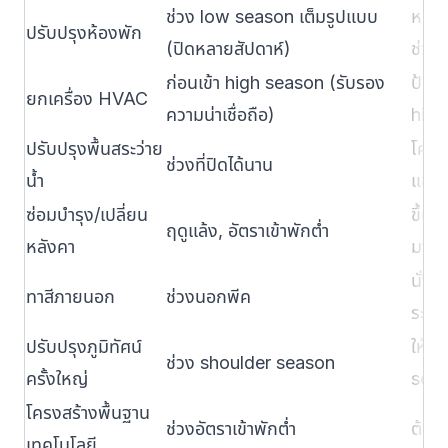
ช่วง low season เต็มรูปแบบ
หลีกเ
ปรับปรุงห้องพัก
(ปิดหลายสัปดาห์)
ช่วง
ก่อนเข้า high season (รับรอง
ป้อง
ยกเครื่อง HVAC
ความน่าเชื่อถือ)
high
ปรับปรุงพื้นสระว่าย
โครง
ช่วงที่ปิดได้นาน
น้ำ
แขก
ซ่อมบำรุง/เปลี่ยน
ขึ้น
ฤดูแล้ง, อัตราเข้าพักต่ำ
หลังคา
มาก
นั่ง
ทาสีภายนอก
ช่วงนอกพีค
ระหว
ปรับปรุงภูมิทัศน์
ให้เว
ช่วง shoulder season
ครั้งใหญ่
sea
โครงสร้างพื้นฐาน
ช่วงอัตราเข้าพักต่ำ
ต้อง
เทคโนโลยี