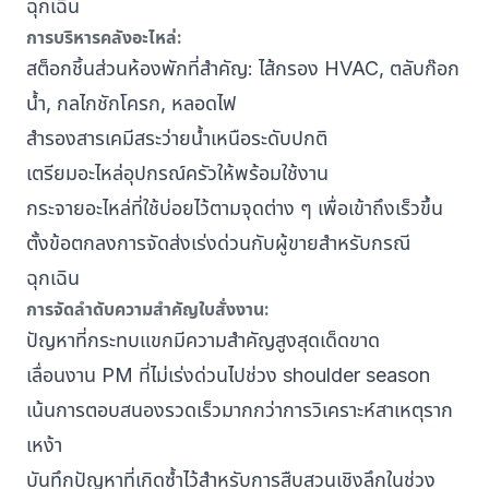
ฉุกเฉิน
การบริหารคลังอะไหล่:
สต็อกชิ้นส่วนห้องพักที่สำคัญ: ไส้กรอง HVAC, ตลับก๊อก
น้ำ, กลไกชักโครก, หลอดไฟ
สำรองสารเคมีสระว่ายน้ำเหนือระดับปกติ
เตรียมอะไหล่อุปกรณ์ครัวให้พร้อมใช้งาน
กระจายอะไหล่ที่ใช้บ่อยไว้ตามจุดต่าง ๆ เพื่อเข้าถึงเร็วขึ้น
ตั้งข้อตกลงการจัดส่งเร่งด่วนกับผู้ขายสำหรับกรณี
ฉุกเฉิน
การจัดลำดับความสำคัญใบสั่งงาน:
ปัญหาที่กระทบแขกมีความสำคัญสูงสุดเด็ดขาด
เลื่อนงาน PM ที่ไม่เร่งด่วนไปช่วง shoulder season
เน้นการตอบสนองรวดเร็วมากกว่าการวิเคราะห์สาเหตุราก
เหง้า
บันทึกปัญหาที่เกิดซ้ำไว้สำหรับการสืบสวนเชิงลึกในช่วง