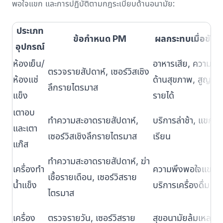
พอใจแขก และการปฏิบัติตามกฎระเบียบด้านอนามัย:
ประเภท
ข้อกำหนด PM
ผลกระทบเมื่อขัดข
อุปกรณ์
ห้องเย็น/
อาหารเสีย, ความเสี่
ตรวจรายสัปดาห์, เซอร์วิสเชิง
ห้องแช่
ด้านสุขภาพ, สูญเสี
ลึกรายไตรมาส
แข็ง
รายได้
เตาอบ
ทำความสะอาดรายสัปดาห์,
บริการล่าช้า, แขกร้
และเตา
เซอร์วิสเชิงลึกรายไตรมาส
เรียน
แก๊ส
ทำความสะอาดรายสัปดาห์, ฆ่า
เครื่องทำ
ความพึงพอใจแขก,
เชื้อรายเดือน, เซอร์วิสราย
น้ำแข็ง
บริการเครื่องดื่ม
ไตรมาส
เครื่อง
ตรวจรายวัน, เซอร์วิสราย
สุขอนามัยล้มเหลว,