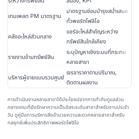
ระหว่างทรัพย์สิน
สนอง, KPI
มา
มาตรฐานซ่อมบำรุงสม่ำเสมอ
คว
เทมเพลต PM มาตรฐาน
ทั่วพอร์ตโฟลิโอ
ปร
แชร์อะไหล่สำคัญระหว่าง
คลังอะไหล่ส่วนกลาง
ลด
ทรัพย์สินใกล้เคียง
ระบุปัญหาเชิงระบบที่กระทบ
ตร
รายงานข้ามทรัพย์สิน
หลายสาขา
แน
เจรจาราคาตามปริมาณ,
บริหารผู้ขายแบบรวมศูนย์
ลด
ติดตามผลงาน
การดำเนินงานหลายสาขาได้ประโยชน์จากการกำกับดูแลส่วน
กลางขณะที่ยังรักษาความเป็นอิสระระดับสาขาสำหรับงานประจำ
วัน ดู
คู่มือการบริหารสิ่งอำนวยความสะดวกหลายสาขา
สำหรับ
กลยุทธ์เพิ่มประสิทธิภาพพอร์ตโฟลิโอ