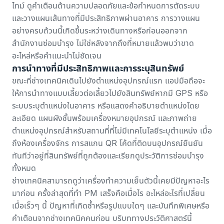
ไทม์ ดูคำเตือนด้านความปลอดภัยและข้อกำหนดการตัดระบบ
และวางแผนเส้นทางที่มีประสิทธิภาพผ่านอาคาร การวางแผน
อย่างครบถ้วนนี้เกิดขึ้นระหว่างเดินทางหรือก่อนออกจาก
สำนักงานซ่อมบำรุง ไม่ใช่หลังจากถึงที่หมายแล้วพบว่าขาด
อะไหล่หรือคำแนะนำไม่ชัดเจน
การนำทางที่มีประสิทธิภาพและการระบุสินทรัพย์
ขณะที่ช่างเทคนิคเดินไปยังตำแหน่งอุปกรณ์แรก แอปมือถือจะ
ให้การนำทางแบบเลี้ยวต่อเลี้ยวไปยังสินทรัพย์หากมี GPS หรือ
ระบบระบุตำแหน่งในอาคาร หรือแสดงคำอธิบายตำแหน่งโดย
ละเอียด แผนผังชั้นพร้อมเครื่องหมายอุปกรณ์ และภาพถ่าย
ตำแหน่งอุปกรณ์สำหรับสถานที่ที่ไม่มีเทคโนโลยีระบุตำแหน่ง เมื่อ
ถึงห้องเครื่องจักร การสแกน QR โค้ดที่ติดบนอุปกรณ์ยืนยัน
ทันทีว่าอยู่ที่สินทรัพย์ที่ถูกต้องและเรียกดูประวัติการซ่อมบำรุง
ทั้งหมด
ช่างเทคนิคสามารถดูว่าเครื่องทำความเย็นตัวนี้เคยมีปัญหาอะไร
มาก่อน ครั้งล่าสุดที่ทำ PM เสร็จคือเมื่อไร อะไหล่อะไรที่เปลี่ยน
เมื่อเร็วๆ นี้ ปัญหาที่เกิดซ้ำหรือรูปแบบใดๆ และบันทึกพิเศษหรือ
คำเตือนจากช่างเทคนิคคนก่อน บริบททางประวัติศาสตร์นี้