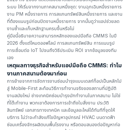
ระบบ ให้เริ่มจากงานภาคสนามหนึ่งชุด: งานฉุกเฉินหนึ่งรายการ
งาน PM หนึ่งรายการ การสแกนทรัพย์สินหนึ่งรายการ และงาน
ที่ต้องแนบรูปก่อนปิดงานหนึ่งรายการ จากนั้นดูว่าแอปช่วยลด
งานซ้ำและเก็บหลักฐานครบขึ้นหรือไม่
คู่มือนี้อธิบายความสามารถหลักของแอปมือถือ CMMS ในปี
2026 ตั้งแต่โหมดออฟไลน์ การสแกนทรัพย์สิน การแนบรูป
การเชื่อมต่อ IoT ไปจนถึงวิธีประเมิน ROI จากข้อมูลของทีม
เอง
เหตุผลทางธุรกิจสำหรับแอปมือถือ CMMS: ทำไม
งานภาคสนามต้องมาก่อน
การย้ายจากการจัดการงานซ่อมบำรุงแบบเดสก์ท็อปเป็นหลักไป
สู่ Mobile-First สะท้อนวิธีการทำงานจริงของสถานที่ปฏิบัติ
งานสมัยใหม่ ช่างเทคนิคซ่อมบำรุงมักทำงานในภาคสนาม ไม่ใช่
ที่โต๊ะทำงาน พวกเขาต้องการการเข้าถึงใบสั่งงาน ประวัติ
สินทรัพย์ เอกสารทางเทคนิค และข้อมูลอะไหล่ได้ทันทีที่จุดให้
บริการ ไม่ว่าจะกำลังแก้ไขปัญหาอุปกรณ์ HVAC บนดาดฟ้า
ซ่อมเครื่องจักรผลิตบนพื้นโรงงาน หรือตอบสนองต่อปัญหาท่อ