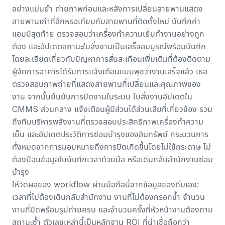
อย่างแม่นยำ ถ่ายภาพก่อนและหลังการเปลี่ยนสายพานแสดง
สายพานเก่าที่สึกหรอเทียบกับสายพานที่ติดตั้งใหม่ บันทึกค่า
แอมป์สุดท้าย ตรวจสอบว่าเครื่องทำความเย็นทำงานอย่างถูก
ต้อง และอัปเดต
สถานะใบสั่งงาน
เป็นเสร็จสมบูรณ์พร้อมบันทึก
โดยละเอียดเกี่ยวกับปัญหาการสั่นสะเทือนเพิ่มเติมที่ต้องติดตาม
ผู้จัดการอาคารได้รับการแจ้งเตือนแบบพุชว่างานเสร็จแล้ว เธอ
ตรวจสอบภาพถ่ายที่แสดงสายพานที่เปลี่ยนและคุณภาพของ
งาน จากนั้นยืนยันการปิดงานในระบบ ใบสั่งงานอัปเดตใน
CMMS ส่วนกลาง แจ้งเตือนผู้มีส่วนได้ส่วนเสียที่เกี่ยวข้อง รวม
ถึงทีมบริหารพลังงานที่ตรวจสอบประสิทธิภาพเครื่องทำความ
เย็น และอัปเดตประวัติการซ่อมบำรุงของสินทรัพย์ กระบวนการ
ทั้งหมดจากการมอบหมายถึงการปิดเกิดขึ้นโดยไม่ใช้กระดาษ ไม่
ต้องป้อนข้อมูลใบบันทึกเวลาด้วยมือ หรือเดินกลับสำนักงานซ่อม
บำรุง
ให้วัดผลของ workflow ผ่านมือถือนี้จากข้อมูลของทีมเอง:
เวลาที่ไม่ต้องเดินกลับสำนักงาน งานที่ไม่ต้องกรอกซ้ำ จำนวน
งานที่ปิดพร้อมรูปถ่ายครบ และจำนวนครั้งที่หัวหน้างานต้องถาม
สถานะซ้ำ ตัวเลขเหล่านี้เป็นหลักฐาน ROI ที่น่าเชื่อถือกว่า