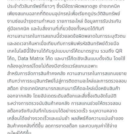
ประจำตัวสินทรัพย์ที่ยาวๆ ซึ่งมีอัตราผิดพลาดสูง ช่างเทคนิค
เพียงสแกนฉลากที่ติดบนอุปกรณ์เพื่อเรียกดูประวัติสินทรัพย์
งานซ่อมบำรุงตามกำหนด รายการอะไหล่ ข้อมูลการรับประกัน
คู่มือเทคนิค และใบสั่งงานที่เกี่ยวข้องทั้งหมดได้ทันที
ความสามารถในการสแกนนี้ช่วยลดข้อผิดพลาดในการระบุตัวตน
และลดเวลาค้นหาเมื่อเทียบกับการพิมพ์รหัสสินทรัพย์ด้วยมือ
เทคโนโลยีนี้ใช้งานได้กับรูปแบบบาร์โค้ดมาตรฐาน รวมถึง QR
โค้ด, Data Matrix โค้ด และบาร์โค้ดเชิงเส้นแบบดั้งเดิม โดยใช้
กล้องอุปกรณ์โดยไม่ต้องมีฮาร์ดแวร์สแกนเฉพาะ
สำหรับการจัดการสินค้าคงคลัง ความสามารถในการสแกนขยาย
เกินกว่าการระบุสินทรัพย์ไปสู่การติดตามอะไหล่และการตรวจสอบ
สต๊อก ช่างเทคนิคสามารถสแกนบาร์โค้ดอะไหล่เมื่อหยิบสินค้า
ออกจากคลัง โดยอัปเดตระดับสต๊อกและสั่งซื้อเติมอัตโนมัติ
ระหว่าง
การตรวจนับสินค้าคงคลัง
การสแกนช่วยให้ตรวจสอบ
สต๊อกจริงกับบันทึกในระบบได้อย่างรวดเร็ว ระบุความคลาด
เคลื่อนได้อย่างรวดเร็วและแม่นยำ ผลลัพธ์คือความแม่นยำของ
สินค้าคงคลังที่ดีขึ้น ลดการขาดสต๊อก และควบคุมค่าใช้จ่าย
อะไหล่ได้ดีขึ้น