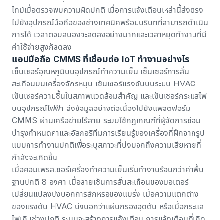
ไทม์เมื่อตรวจพบความผิดปกติ เมื่อการแจ้งเตือนเหล่านี้ส่งตรง
ไปยังอุปกรณ์มือถือของช่างเทคนิคพร้อมบริบทที่สามารถดำเนิน
การได้ เวลาตอบสนองจะลดลงอย่างมากและเวลาหยุดทำงานที่มี
ค่าใช้จ่ายสูงก็ลดลง
แอปมือถือ CMMS ที่เชื่อมต่อ IoT ทำงานอย่างไร
เซ็นเซอร์อุณหภูมิบนอุปกรณ์ทำความเย็น เซ็นเซอร์การสั่น
สะเทือนบนเครื่องจักรหมุน เซ็นเซอร์แรงดันบนระบบ HVAC
เซ็นเซอร์ความชื้นในสภาพแวดล้อมสำคัญ และเซ็นเซอร์กระแสไฟ
บนอุปกรณ์ไฟฟ้า ส่งข้อมูลอย่างต่อเนื่องไปยังแพลตฟอร์ม
CMMS ผ่านเครือข่ายไร้สาย ระบบใช้กฎเกณฑ์ที่ผู้จัดการซ่อม
บำรุงกำหนดค่าและอัลกอริทึมการเรียนรู้ของเครื่องที่ฝึกจากรูป
แบบการทำงานปกติเพื่อระบุสภาวะที่บ่งบอกถึงความเสียหายที่
กำลังจะเกิดขึ้น
เมื่อคอมเพรสเซอร์เครื่องทำความเย็นเริ่มทำงานร้อนกว่าค่าพื้น
ฐานปกติ 8 องศา เมื่อลายเซ็นการสั่นสะเทือนของมอเตอร์
เปลี่ยนแปลงบ่งบอกการสึกหรอของแบริ่ง เมื่อความแตกต่าง
ของแรงดัน HVAC บ่งบอกว่าแผ่นกรองอุดตัน หรือเมื่อกระแส
ไฟเกินช่วงปกติ ระบบจะสร้างการแจ้งเตือน การแจ้งเตือนที่เกิด