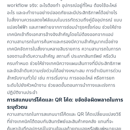
workflow จริง: อะไรต้องทำ อุปกรณ์อยู่ที่ไหน ต้องใช้อะไหล่
อะไร และจะทำงานอย่างปลอดภัยและมีประสิทธิภาพได้อย่างไร
ใบสั่งงานควรแสดงไฟล์แนบในบรรทัดรวมถึงคู่มืออุปกรณ์ แบบ
แปลงไฟฟ้า และภาพถ่ายจากการซ่อมบำรุงครั้งก่อน ช่วยให้ช่าง
เทคนิคเข้าถึงเอกสารอ้างอิงสำคัญโดยไม่ต้องออกจากแอป
ความสามารถในการค้นหาและกรองมีความสำคัญมากเมื่อช่าง
เทคนิคจัดการใบสั่งงานหลายสิบรายการ ความสามารถในการก
รองตามลำดับความสำคัญ สถานที่ ประเภทสินทรัพย์ หรือวัน
ครบกำหนด ช่วยให้ช่างเทคนิควางแผนเส้นทางที่มีประสิทธิภาพ
และจัดลำดับความเร่งด่วนได้อย่างเหมาะสม การดำเนินการด่วน
สำหรับงานทั่วไป เช่น การเริ่มงาน การขออะไหล่ หรือการยก
ระดับไปยังหัวหน้างาน ช่วยลดขั้นตอนการนำทางและเร่งการ
ปฏิบัติงานประจำ
การสแกนบาร์โค้ดและ QR โค้ด: ขจัดข้อผิดพลาดในการ
ระบุตัวตน
ความสามารถในการสแกนบาร์โค้ดและ QR โค้ดเปลี่ยนแปลงวิธี
ที่ช่างเทคนิคโต้ตอบกับสินทรัพย์และสินค้าคงคลัง แทนที่จะ
ค้นหาบันทึกอุปกรณ์ในฐานข้อมูลด้วยตนเองหรือพิมพ์หมายเลข