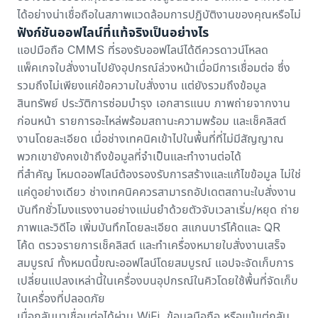
ได้อย่างน่าเชื่อถือในสภาพแวดล้อมการปฏิบัติงานของคุณหรือไม่
ฟังก์ชันออฟไลน์ที่แท้จริงเป็นอย่างไร
แอปมือถือ CMMS ที่รองรับออฟไลน์ได้ดีควรดาวน์โหลด
แพ็คเกจใบสั่งงานไปยังอุปกรณ์ล่วงหน้าเมื่อมีการเชื่อมต่อ ซึ่ง
รวมถึงไม่เพียงแค่ข้อความใบสั่งงาน แต่ยังรวมถึงข้อมูล
สินทรัพย์ ประวัติการซ่อมบำรุง เอกสารแนบ ภาพถ่ายจากงาน
ก่อนหน้า รายการอะไหล่พร้อมสถานะความพร้อม และเช็คลิสต์
งานโดยละเอียด เมื่อช่างเทคนิคเข้าไปในพื้นที่ที่ไม่มีสัญญาณ
พวกเขายังคงเข้าถึงข้อมูลที่จำเป็นและทำงานต่อได้
ที่สำคัญ โหมดออฟไลน์ต้องรองรับการสร้างและแก้ไขข้อมูล ไม่ใช่
แค่ดูอย่างเดียว ช่างเทคนิคควรสามารถอัปเดตสถานะใบสั่งงาน
บันทึกชั่วโมงแรงงานอย่างแม่นยำด้วยตัวจับเวลาเริ่ม/หยุด ถ่าย
ภาพและวิดีโอ เพิ่มบันทึกโดยละเอียด สแกนบาร์โค้ดและ QR
โค้ด ตรวจรายการเช็คลิสต์ และทำเครื่องหมายใบสั่งงานเสร็จ
สมบูรณ์ ทั้งหมดนี้ขณะออฟไลน์โดยสมบูรณ์ แอปจะจัดเก็บการ
เปลี่ยนแปลงเหล่านี้ในเครื่องบนอุปกรณ์ในคิวโดยใช้พื้นที่จัดเก็บ
ในเครื่องที่ปลอดภัย
เมื่อกลับมาเชื่อมต่อได้ผ่าน WiFi, ข้อมูลมือถือ หรือแม้แต่กลับ