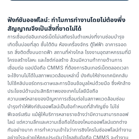
ฟังก์ชันออฟไลน์: ทำไมการทำงานโดยไม่ต้องพึ่ง
สัญญาณจึงเป็นสิ่งที่ขาดไม่ได้
การเชื่อมต่ออินเทอร์เน็ตไม่เสถียรในตำแหน่งที่งานซ่อมบำรุง
เกิดขึ้นบ่อยที่สุด ชั้นใต้ดิน ห้องเครื่องจักร ตู้ไฟฟ้า อาคารจอด
รถ สิ่งติดตั้งบนดาดฟ้า สถานที่ห่างไกล โรงงานอุตสาหกรรมที่มี
โครงสร้างโลหะ และไซต์ก่อสร้าง ล้วนมีความท้าทายด้านการ
เชื่อมต่อ แอปมือถือ CMMS ที่ต้องการอินเทอร์เน็ตตลอดเวลา
จะใช้งานไม่ได้ในสภาพแวดล้อมเหล่านี้ บังคับให้ช่างเทคนิคกลับ
ไปใช้คลิปบอร์ดกระดาษและการป้อนข้อมูลใหม่ด้วยมือ ซึ่งหักล้าง
ประโยชน์ด้านประสิทธิภาพของเทคโนโลยีมือถือ
ความแพร่หลายของปัญหาการเชื่อมต่อในสภาพแวดล้อมซ่อม
บำรุงทำให้ฟังก์ชันออฟไลน์เป็นข้อกำหนดที่สำคัญยิ่ง ไม่ใช่
ฟีเจอร์เสริม แม้ผู้ให้บริการหลายรายอ้างว่ามีความสามารถออฟ
ไลน์ แต่ความลึกและความเชื่อถือได้ของโหมดออฟไลน์แตกต่าง
กันอย่างมาก การทำความเข้าใจว่าการซิงโครไนซ์ออฟไลน์ทำงาน
อย่างไรจะช่วยให้คุณประเมินว่าโซลูชันมือถือ CMMS จะทำงาน