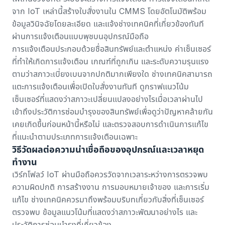
จาก IoT เหล่านี้สร้างใบสั่งงานใน CMMS โดยอัตโนมัติพร้อม
ข้อมูลวินิจฉัยโดยละเอียด และแจ้งช่างเทคนิคที่เกี่ยวข้องทันที
ผ่านการแจ้งเตือนแบบพุชบนอุปกรณ์มือถือ
การแจ้งเตือนประกอบด้วยชื่อสินทรัพย์และตำแหน่ง ค่าเซ็นเซอร์
ที่ทำให้เกิดการแจ้งเตือน เกณฑ์ที่ถูกเกิน และระดับความรุนแรง
ตามว่าสภาวะเบี่ยงเบนจากปกติมากเพียงใด ช่างเทคนิคสามารถ
แตะการแจ้งเตือนเพื่อเปิดใบสั่งงานทันที ดูกราฟแนวโน้ม
เซ็นเซอร์ที่แสดงว่าสภาวะเปลี่ยนแปลงอย่างไรเมื่อเวลาผ่านไป
เข้าถึงประวัติการซ่อมบำรุงของสินทรัพย์เพื่อดูว่าปัญหาคล้ายกัน
เคยเกิดขึ้นก่อนหน้านี้หรือไม่ และตรวจสอบการดำเนินการแก้ไข
ที่แนะนำตามประเภทการแจ้งเตือนเฉพาะ
วิธีวัดผลต่อความน่าเชื่อถือของอุปกรณ์และเวลาหยุด
ทำงาน
เวิร์กโฟลว์ IoT ผ่านมือถือควรวัดจากเวลาระหว่างการตรวจพบ
ความผิดปกติ การสร้างงาน การมอบหมายเจ้าของ และการเริ่ม
แก้ไข ช่างเทคนิคควรมาถึงพร้อมบริบทเกี่ยวกับสิ่งที่เซ็นเซอร์
ตรวจพบ ข้อมูลแนวโน้มที่แสดงว่าสภาวะพัฒนาอย่างไร และ
ประวัติการซ่อมบำรุงที่เกี่ยวข้อง