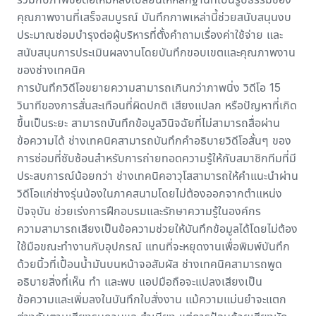
คุณภาพงานที่เสร็จสมบูรณ์ บันทึกภาพเหล่านี้ช่วยสนับสนุนงบ
ประมาณซ่อมบำรุงต่อผู้บริหารที่ตั้งคำถามเรื่องค่าใช้จ่าย และ
สนับสนุนการประเมินผลงานโดยบันทึกขอบเขตและคุณภาพงาน
ของช่างเทคนิค
การบันทึกวิดีโอขยายความสามารถเกินกว่าภาพนิ่ง วิดีโอ 15
วินาทีของการสั่นสะเทือนที่ผิดปกติ เสียงแปลก หรือปัญหาที่เกิด
ขึ้นเป็นระยะ สามารถบันทึกข้อมูลวินิจฉัยที่ไม่สามารถสื่อผ่าน
ข้อความได้ ช่างเทคนิคสามารถบันทึกคำอธิบายวิดีโอสั้นๆ ของ
การซ่อมที่ซับซ้อนสำหรับ
การถ่ายทอดความรู้
ให้กับสมาชิกทีมที่มี
ประสบการณ์น้อยกว่า ช่างเทคนิคอาวุโสสามารถให้คำแนะนำผ่าน
วิดีโอแก่ช่างรุ่นน้องในภาคสนามโดยไม่ต้องออกจากตำแหน่ง
ปัจจุบัน ช่วยเร่งการฝึกอบรมและรักษาความรู้ในองค์กร
ความสามารถเสียงเป็นข้อความช่วยให้บันทึกข้อมูลได้โดยไม่ต้อง
ใช้มือขณะทำงานกับอุปกรณ์ แทนที่จะหยุดงานเพื่อพิมพ์บันทึก
ด้วยนิ้วที่เปื้อนน้ำมันบนหน้าจอสัมผัส ช่างเทคนิคสามารถพูด
อธิบายสิ่งที่เห็น ทำ และพบ แอปมือถือจะแปลงเสียงเป็น
ข้อความและเพิ่มลงในบันทึกใบสั่งงาน แม้ความแม่นยำจะแตก