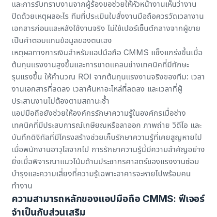
และการรับทราบงานจากผู้ร้องขอช่วยให้หัวหน้างานเห็นว่างาน
ปิดด้วยเหตุผลอะไร ทีมที่ประเมิน
ใบสั่งงานมือถือ
ควรวัดเวลางาน
เอกสารก่อนและหลังใช้งานจริง ไม่ใช้เปอร์เซ็นต์กลางจากผู้ขาย
เป็นคำตอบแทนข้อมูลของตนเอง
เหตุผลทางการเงินสำหรับแอปมือถือ CMMS แข็งแกร่งขึ้นเมื่อ
ต้นทุนแรงงานสูงขึ้นและการขาดแคลนช่างเทคนิคที่มีทักษะ
รุนแรงขึ้น ให้คำนวณ ROI จากต้นทุนแรงงานจริงของทีม: เวลา
งานเอกสารที่ลดลง เวลาค้นหาอะไหล่ที่ลดลง และเวลาที่ผู้
ประสานงานไม่ต้องตามสถานะซ้ำ
แอปมือถือยังช่วยให้องค์กรรักษาความรู้ในองค์กรเมื่อช่าง
เทคนิคที่มีประสบการณ์เกษียณหรือลาออก ภาพถ่าย วิดีโอ และ
บันทึกดิจิทัลที่มีโครงสร้างช่วยเก็บรักษาความรู้ที่เคยสูญหายไป
เมื่อพนักงานอาวุโสจากไป การรักษาความรู้นี้มีความสำคัญอย่าง
ยิ่งเมื่อพิจารณาแนวโน้มด้านประชากรศาสตร์ของแรงงานซ่อม
บำรุงและความเสี่ยงที่ความรู้เฉพาะอาคารจะหายไปพร้อมคน
ทำงาน
ความสามารถหลักของแอปมือถือ CMMS: ฟีเจอร์
จำเป็นกับส่วนเสริม