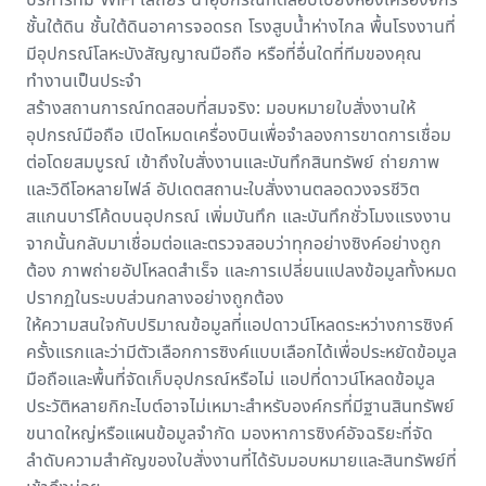
ชั้นใต้ดิน ชั้นใต้ดินอาคารจอดรถ โรงสูบน้ำห่างไกล พื้นโรงงานที่
มีอุปกรณ์โลหะบังสัญญาณมือถือ หรือที่อื่นใดที่ทีมของคุณ
ทำงานเป็นประจำ
สร้างสถานการณ์ทดสอบที่สมจริง: มอบหมายใบสั่งงานให้
อุปกรณ์มือถือ เปิดโหมดเครื่องบินเพื่อจำลองการขาดการเชื่อม
ต่อโดยสมบูรณ์ เข้าถึงใบสั่งงานและบันทึกสินทรัพย์ ถ่ายภาพ
และวิดีโอหลายไฟล์ อัปเดตสถานะใบสั่งงานตลอดวงจรชีวิต
สแกนบาร์โค้ดบนอุปกรณ์ เพิ่มบันทึก และบันทึกชั่วโมงแรงงาน
จากนั้นกลับมาเชื่อมต่อและตรวจสอบว่าทุกอย่างซิงค์อย่างถูก
ต้อง ภาพถ่ายอัปโหลดสำเร็จ และการเปลี่ยนแปลงข้อมูลทั้งหมด
ปรากฏในระบบส่วนกลางอย่างถูกต้อง
ให้ความสนใจกับปริมาณข้อมูลที่แอปดาวน์โหลดระหว่างการซิงค์
ครั้งแรกและว่ามีตัวเลือกการซิงค์แบบเลือกได้เพื่อประหยัดข้อมูล
มือถือและพื้นที่จัดเก็บอุปกรณ์หรือไม่ แอปที่ดาวน์โหลดข้อมูล
ประวัติหลายกิกะไบต์อาจไม่เหมาะสำหรับองค์กรที่มีฐานสินทรัพย์
ขนาดใหญ่หรือแผนข้อมูลจำกัด มองหาการซิงค์อัจฉริยะที่จัด
ลำดับความสำคัญของใบสั่งงานที่ได้รับมอบหมายและสินทรัพย์ที่