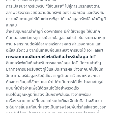
การเปลี่ยนจากวิธีเชิงรับ “ใช้จนเสีย” ไปสู่การแทรกแซงตาม
สภาพจริงอาจช่วยยืดอายุสินทรัพย์ ลดงานฉุกเฉิน และป้องกัน
ความเสียหายลูกโซ่ได้ แต่ควรพิสูจน์ด้วยข้อมูลทรัพย์สินสำคัญที
ละกลุ่ม
สำหรับอุปกรณ์สำคัญที่ downtime มีค่าใช้จ่ายสูง ให้บันทึก
ต้นทุนของแต่ละเหตุการณ์จากข้อมูลของไซต์ เช่น ระยะเวลาหยุด
งาน ผลกระทบต่อผู้ใช้อาคารหรือการผลิต ค่าแรงฉุกเฉิน และ
อะไหล่เร่งด่วน จากนั้นเทียบก่อนและหลังการเปิดใช้ IoT alert
การออกแบบอินเทอร์เฟซมือถือสำหรับข้อมูล IoT
อินเทอร์เฟซมือถือสำหรับการแสดงข้อมูล IoT มีความสำคัญ
มากต่อการยอมรับของผู้ใช้และประสิทธิผล ช่างเทคนิคไม่ใช่นัก
วิทยาศาสตร์ข้อมูลหรือผู้เชี่ยวชาญด้านการวิเคราะห์ พวกเขา
ต้องการข้อมูลที่ชัดเจนและนำไปดำเนินการได้ ซึ่งนำเสนอในรูป
แบบที่เข้าใจง่ายเพื่อให้ตัดสินใจได้อย่างรวดเร็ว
แนวโน้มอุณหภูมิที่แสดงเป็นกราฟเส้นอย่างง่ายพร้อม
เครื่องหมายเกณฑ์ที่บ่งบอกโซนปกติและผิดปกติอย่างชัดเจน
ระดับการสั่นสะเทือนที่แสดงเป็นเกจพร้อมพื้นที่รหัสสีแสดงช่วงที่