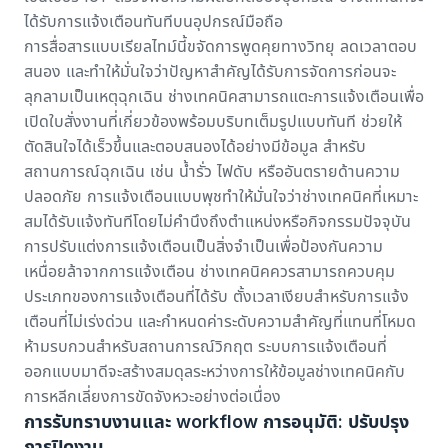
ได้รับการแจ้งเตือนทันทีบนอุปกรณ์มือถือ
การสื่อสารแบบเรียลไทม์นี้ขจัดการพูดคุยทางวิทยุ ลดเวลาตอบ
สนอง และทำให้มั่นใจว่าปัญหาสำคัญได้รับการจัดการก่อนจะ
ลุกลามเป็นเหตุฉุกเฉิน ช่างเทคนิคสามารถแตะการแจ้งเตือนเพื่อ
เปิดใบสั่งงานที่เกี่ยวข้องพร้อมบริบทเต็มรูปแบบทันที ช่วยให้
ตัดสินใจได้เร็วขึ้นและตอบสนองได้อย่างมีข้อมูล สำหรับ
สถานการณ์ฉุกเฉิน เช่น น้ำรั่ว ไฟดับ หรืออันตรายด้านความ
ปลอดภัย การแจ้งเตือนแบบพุชทำให้มั่นใจว่าช่างเทคนิคที่เหมาะ
สมได้รับแจ้งทันทีโดยไม่คำนึงถึงตำแหน่งหรือกิจกรรมปัจจุบัน
การปรับแต่งการแจ้งเตือนเป็นสิ่งจำเป็นเพื่อป้องกันความ
เหนื่อยล้าจากการแจ้งเตือน ช่างเทคนิคควรสามารถควบคุม
ประเภทของการแจ้งเตือนที่ได้รับ ตั้งเวลาเงียบสำหรับการแจ้ง
เตือนที่ไม่เร่งด่วน และกำหนดค่าระดับความสำคัญที่แทนที่โหมด
ห้ามรบกวนสำหรับสถานการณ์วิกฤต ระบบการแจ้งเตือนที่
ออกแบบมาดีจะสร้างสมดุลระหว่างการให้ข้อมูลช่างเทคนิคกับ
การหลีกเลี่ยงการขัดจังหวะอย่างต่อเนื่อง
การรับทราบงานและ workflow การอนุมัติ: ปรับปรุง
การปิดงาน