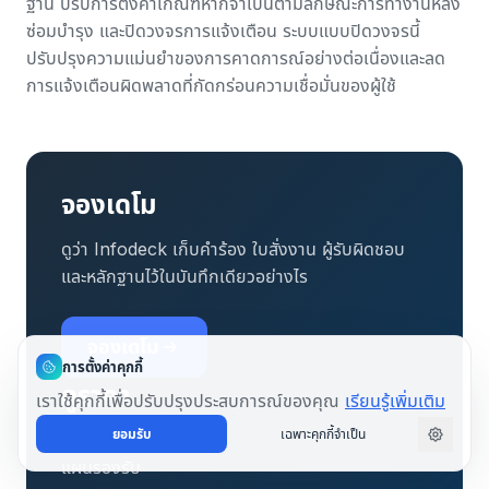
ฐาน ปรับการตั้งค่าเกณฑ์หากจำเป็นตามลักษณะการทำงานหลัง
ซ่อมบำรุง และปิดวงจรการแจ้งเตือน ระบบแบบปิดวงจรนี้
ปรับปรุงความแม่นยำของการคาดการณ์อย่างต่อเนื่องและลด
การแจ้งเตือนผิดพลาดที่กัดกร่อนความเชื่อมั่นของผู้ใช้
จองเดโม
ดูว่า Infodeck เก็บคำร้อง ใบสั่งงาน ผู้รับผิดชอบ
และหลักฐานไว้ในบันทึกเดียวอย่างไร
จองเดโม
การตั้งค่าคุกกี้
ดูราคา
เราใช้คุกกี้เพื่อปรับปรุงประสบการณ์ของคุณ
เรียนรู้เพิ่มเติม
ยอมรับ
เฉพาะคุกกี้จำเป็น
ดูขอบเขตแผน โควตา และขนาดการใช้งานที่แต่ละ
แผนรองรับ