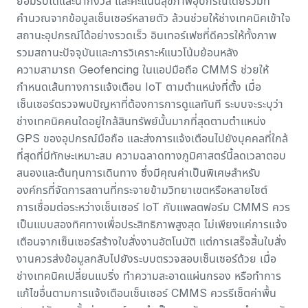
ยอมรับได้และน่ากังวล และคะแนนสุขภาพอุปกรณ์โดยรวมที่
คำนวณจากข้อมูลเซ็นเซอร์หลายตัว ล้วนช่วยให้ช่างเทคนิคเข้าใจ
สถานะอุปกรณ์ได้อย่างรวดเร็ว อินเทอร์เฟซที่ดีควรให้ทั้งภาพ
รวมสถานะปัจจุบันและการวิเคราะห์แนวโน้มย้อนหลัง
ความสามารถ Geofencing ในแอปมือถือ CMMS ช่วยให้
กำหนดเส้นทางการแจ้งเตือน IoT ตามตำแหน่งที่ตั้ง เมื่อ
เซ็นเซอร์ตรวจพบปัญหาที่ต้องการการดูแลทันที ระบบจะระบุว่า
ช่างเทคนิคคนใดอยู่ใกล้สินทรัพย์นั้นมากที่สุดตามตำแหน่ง
GPS ของอุปกรณ์มือถือ และส่งการแจ้งเตือนไปยังบุคคลที่ใกล้
ที่สุดที่มีทักษะเหมาะสม ความฉลาดทางภูมิศาสตร์นี้ลดเวลาตอบ
สนองและต้นทุนการเดินทาง ซึ่งมีคุณค่าเป็นพิเศษสำหรับ
องค์กรที่จัดการสถานที่กระจายข้ามวิทยาเขตหรือหลายไซต์
การเชื่อมต่อระหว่าง
เซ็นเซอร์ IoT กับแพลตฟอร์ม CMMS
ควร
เป็นแบบสองทิศทางเพื่อประสิทธิภาพสูงสุด ไม่เพียงแค่การแจ้ง
เตือนจากเซ็นเซอร์สร้างใบสั่งงานอัตโนมัติ แต่การเสร็จสิ้นใบสั่ง
งานควรส่งข้อมูลกลับไปยังระบบตรวจสอบเซ็นเซอร์ด้วย เมื่อ
ช่างเทคนิคเปลี่ยนแบริ่ง ทำความสะอาดแผ่นกรอง หรือทำการ
แก้ไขอื่นตามการแจ้งเตือนเซ็นเซอร์ CMMS ควรรีเซ็ตค่าพื้น