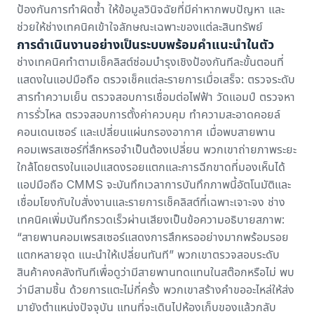
ป้องกันการทำผิดซ้ำ ให้ข้อมูลวินิจฉัยที่มีค่าหากพบปัญหา และ
ช่วยให้ช่างเทคนิคเข้าใจลักษณะเฉพาะของแต่ละสินทรัพย์
การดำเนินงานอย่างเป็นระบบพร้อมคำแนะนำในตัว
ช่างเทคนิคทำตามเช็คลิสต์ซ่อมบำรุงเชิงป้องกันทีละขั้นตอนที่
แสดงในแอปมือถือ ตรวจเช็คแต่ละรายการเมื่อเสร็จ: ตรวจระดับ
สารทำความเย็น ตรวจสอบการเชื่อมต่อไฟฟ้า วัดแอมป์ ตรวจหา
การรั่วไหล ตรวจสอบการตั้งค่าควบคุม ทำความสะอาดคอยล์
คอนเดนเซอร์ และเปลี่ยนแผ่นกรองอากาศ เมื่อพบสายพาน
คอมเพรสเซอร์ที่สึกหรอจำเป็นต้องเปลี่ยน พวกเขาถ่ายภาพระยะ
ใกล้โดยตรงในแอปแสดงรอยแตกและการฉีกขาดที่มองเห็นได้
แอปมือถือ CMMS จะบันทึกเวลาการบันทึกภาพนี้อัตโนมัติและ
เชื่อมโยงกับใบสั่งงานและรายการเช็คลิสต์ที่เฉพาะเจาะจง ช่าง
เทคนิคเพิ่มบันทึกรวดเร็วผ่านเสียงเป็นข้อความอธิบายสภาพ:
“สายพานคอมเพรสเซอร์แสดงการสึกหรออย่างมากพร้อมรอย
แตกหลายจุด แนะนำให้เปลี่ยนทันที” พวกเขาตรวจสอบระดับ
สินค้าคงคลังทันทีเพื่อดูว่ามีสายพานทดแทนในสต๊อกหรือไม่ พบ
ว่ามีสามชิ้น ด้วยการแตะไม่กี่ครั้ง พวกเขาสร้างคำขออะไหล่ให้ส่ง
มายังตำแหน่งปัจจุบัน แทนที่จะเดินไปห้องเก็บของแล้วกลับ