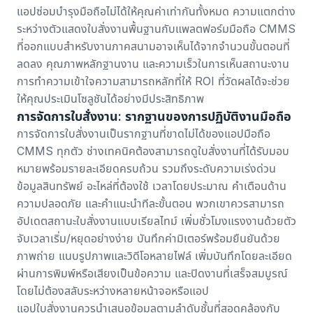
แอปซ่อมบำรุงมือถือไม่ได้ให้คุณค่าเท่ากันทั้งหมด ความแตกต่าง
ระหว่างตัวแสดงใบสั่งงานพื้นฐานกับแพลตฟอร์มมือถือ CMMS
ที่ออกแบบสำหรับงานภาคสนามอาจเห็นได้จากจำนวนขั้นตอนที่
ลดลง คุณภาพหลักฐานงาน และความเร็วในการเห็นสถานะงาน
การทำความเข้าใจความสามารถหลักที่ให้ ROI ที่วัดผลได้จะช่วย
ให้คุณประเมินโซลูชันได้อย่างมีประสิทธิภาพ
การจัดการใบสั่งงาน: รากฐานของการปฏิบัติงานมือถือ
การจัดการใบสั่งงานเป็นรากฐานที่ขาดไม่ได้ของแอปมือถือ
CMMS ทุกตัว ช่างเทคนิคต้องสามารถดูใบสั่งงานที่ได้รับมอบ
หมายพร้อมรายละเอียดครบถ้วน รวมถึงระดับความเร่งด่วน
ข้อมูลสินทรัพย์ อะไหล่ที่ต้องใช้ เวลาโดยประมาณ คำเตือนด้าน
ความปลอดภัย และคำแนะนำทีละขั้นตอน พวกเขาควรสามารถ
อัปเดตสถานะใบสั่งงานแบบเรียลไทม์ เพิ่มชั่วโมงแรงงานด้วยตัว
จับเวลาเริ่ม/หยุดอย่างง่าย บันทึกค่ามิเตอร์พร้อมยืนยันด้วย
ภาพถ่าย แนบรูปภาพและวิดีโอหลายไฟล์ เพิ่มบันทึกโดยละเอียด
ผ่านการพิมพ์หรือเสียงเป็นข้อความ และปิดงานที่เสร็จสมบูรณ์
โดยไม่ต้องสลับระหว่างหลายหน้าจอหรือแอป
แอปใบสั่งงาน
ควรนำเสนอข้อมูลตามลำดับชั้นที่สอดคล้องกับ