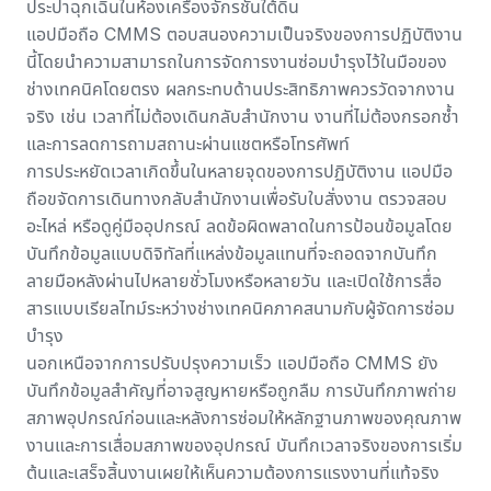
ประปาฉุกเฉินในห้องเครื่องจักรชั้นใต้ดิน
แอปมือถือ CMMS ตอบสนองความเป็นจริงของการปฏิบัติงาน
นี้โดยนำความสามารถในการจัดการงานซ่อมบำรุงไว้ในมือของ
ช่างเทคนิคโดยตรง ผลกระทบด้านประสิทธิภาพควรวัดจากงาน
จริง เช่น เวลาที่ไม่ต้องเดินกลับสำนักงาน งานที่ไม่ต้องกรอกซ้ำ
และการลดการถามสถานะผ่านแชตหรือโทรศัพท์
การประหยัดเวลาเกิดขึ้นในหลายจุดของการปฏิบัติงาน แอปมือ
ถือขจัดการเดินทางกลับสำนักงานเพื่อรับใบสั่งงาน ตรวจสอบ
อะไหล่ หรือดูคู่มืออุปกรณ์ ลดข้อผิดพลาดในการป้อนข้อมูลโดย
บันทึกข้อมูลแบบดิจิทัลที่แหล่งข้อมูลแทนที่จะถอดจากบันทึก
ลายมือหลังผ่านไปหลายชั่วโมงหรือหลายวัน และเปิดใช้การสื่อ
สารแบบเรียลไทม์ระหว่างช่างเทคนิคภาคสนามกับผู้จัดการซ่อม
บำรุง
นอกเหนือจากการปรับปรุงความเร็ว แอปมือถือ CMMS ยัง
บันทึกข้อมูลสำคัญที่อาจสูญหายหรือถูกลืม การบันทึกภาพถ่าย
สภาพอุปกรณ์ก่อนและหลังการซ่อมให้หลักฐานภาพของคุณภาพ
งานและการเสื่อมสภาพของอุปกรณ์ บันทึกเวลาจริงของการเริ่ม
ต้นและเสร็จสิ้นงานเผยให้เห็นความต้องการแรงงานที่แท้จริง