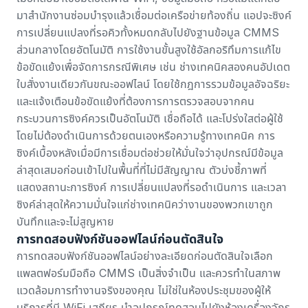
มาสำนักงานซ่อมบำรุงแล้วเชื่อมต่อเครือข่ายท้องถิ่น แอปจะซิงค์
การเปลี่ยนแปลงที่รอคิวทั้งหมดกลับไปยังฐานข้อมูล CMMS
ส่วนกลางโดยอัตโนมัติ การใช้งานขั้นสูงใช้อัลกอริทึมการแก้ไข
ข้อขัดแย้งเพื่อจัดการกรณีพิเศษ เช่น ช่างเทคนิคสองคนอัปเดต
ใบสั่งงานเดียวกันขณะออฟไลน์ โดยใช้กฎการรวมข้อมูลอัจฉริยะ
และแจ้งเตือนข้อขัดแย้งที่ต้องการการตรวจสอบจากคน
กระบวนการซิงค์ควรเป็นอัตโนมัติ เชื่อถือได้ และโปร่งใสต่อผู้ใช้
โดยไม่ต้องดำเนินการด้วยตนเองหรือความรู้ทางเทคนิค การ
ซิงค์เบื้องหลังเมื่อมีการเชื่อมต่อช่วยให้มั่นใจว่าอุปกรณ์มีข้อมูล
ล่าสุดเสมอก่อนเข้าไปในพื้นที่ที่ไม่มีสัญญาณ ตัวบ่งชี้ภาพที่
แสดงสถานะการซิงค์ การเปลี่ยนแปลงที่รอดำเนินการ และเวลา
ซิงค์ล่าสุดให้ความมั่นใจแก่ช่างเทคนิคว่างานของพวกเขาถูก
บันทึกและจะไม่สูญหาย
การทดสอบฟังก์ชันออฟไลน์ก่อนตัดสินใจ
การทดสอบฟังก์ชันออฟไลน์อย่างละเอียดก่อนตัดสินใจเลือก
แพลตฟอร์มมือถือ CMMS เป็นสิ่งจำเป็น และควรทำในสภาพ
แวดล้อมการทำงานจริงของคุณ ไม่ใช่ในห้องประชุมของผู้ให้
บริการที่มี WiFi เสถียร นำอุปกรณ์ทดสอบไปยังห้องเครื่องจักร