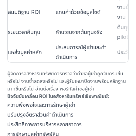
งานซ้ำ ค
สมมติฐาน ROI
แทนค่าด้วยข้อมูลไซต์
งาน
ต้นทุนระ
ระยะเวลาคืนทุน
คำนวณจากต้นทุนจริง
pilot
ประสบการณ์ผู้เช่าและค่า
แหล่งมูลค่าหลัก
ประวัติ
ดำเนินการ
ผู้จัดการอสังหาริมทรัพย์ควรตรวจว่าคำขอผู้เช่าถูกจับครบขึ้น
หรือไม่ งานซ้ำลดลงหรือไม่ และผู้รับเหมาปิดงานพร้อมหลักฐาน
มากขึ้นหรือไม่ อ่านต่อเรื่อง
พอร์ทัลคำขอผู้เช่า
ปัจจัยขับเคลื่อน ROI ในอสังหาริมทรัพย์เชิงพาณิชย์:
ความพึงพอใจและการรักษาผู้เช่า
ปรับปรุงอัตราส่วนค่าดำเนินการ
ประสิทธิภาพการบริหารหลายอาคาร
การรักษามูลค่าทรัพย์สิน