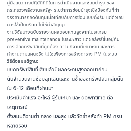
คู่มือแนวทางปฏิบัติที่ดีในการดำเนินงานและซ่อมบำรุง
ของ
กระทรวงพลังงานสหรัฐฯ ระบุว่าการซ่อมบำรุงเชิงป้องกันที่ทำ
จริงสามารถลดต้นทุนเมื่อเทียบกับการซ่อมแบบตั้งรับ แต่ตัวเลข
ควรใช้เป็นบริบท ไม่ใช่คำสัญญา
งานวิจัยบางฉบับรายงานผลตอบแทนสูงจากโปรแกรม
preventive maintenance ในระยะยาว แต่ผลลัพธ์ขึ้นอยู่กับ
การเลือกทรัพย์สินที่ถูกต้อง ความถี่งานที่เหมาะสม และการ
ทำงานตามแผนจริง ไม่ใช่เพียงการสร้างตาราง PM ในระบบ
วิธีตั้งสมมติฐาน:
แยกทรัพย์สินที่เสียแล้วมีผลกระทบสูงออกมาก่อน
นับจำนวนงานซ่อมฉุกเฉินและงานซ้ำของทรัพย์สินกลุ่มนั้น
ใน 6-12 เดือนที่ผ่านมา
ประเมินค่าแรง อะไหล่ ผู้รับเหมา และ downtime ต่อ
เหตุการณ์
ตั้งสมมติฐานต่ำ กลาง และสูง แล้ววัดซ้ำหลังทำ PM ครบ
หลายรอบ