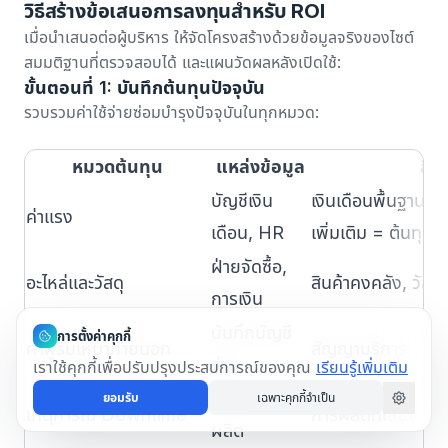
วิธีสร้างข้อเสนอการลงทุนสำหรับ ROI
เมื่อนำเสนอต่อผู้บริหาร ให้จัดโครงสร้างด้วยข้อมูลจริงของไซต์
สมมติฐานที่ตรวจสอบได้ และแผนวัดผลหลังเปิดใช้:
ขั้นตอนที่ 1: บันทึกต้นทุนปัจจุบัน
รวบรวมค่าใช้จ่ายซ่อมบำรุงปัจจุบันในทุกหมวด:
หมวดต้นทุน
แหล่งข้อมูล
สิ่ง
บัญชีเงิน
เงินเดือนพื้นฐาน + 
ค่าแรง
เดือน, HR
เพิ่มเติม = ต้นทุนร
ฝ่ายจัดซื้อ,
อะไหล่และวัสดุ
สินค้าคงคลัง, วัสดุส
การเงิน
บันทึกบัญชี
การตั้งค่าคุกกี้
ค่าผู้รับเหมาภายนอก
สัญญาบริการ, การเ
จ่าย
เราใช้คุกกี้เพื่อปรับปรุงประสบการณ์ของคุณ
เรียนรู้เพิ่มเติม
บันทึกการ
ยอมรับ
เฉพาะคุกกี้จำเป็น
เหตุการณ์ Downtime
การผลิตที่เสียไป, ค
ผลิต