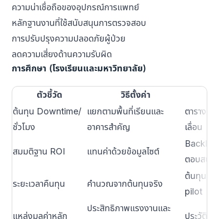
ความน่าเชื่อถือของอุปกรณ์การแพทย์
หลักฐานงานที่ใช้สนับสนุนการตรวจสอบ
การปรับปรุงความปลอดภัยผู้ป่วย
ลดความเสี่ยงด้านความรับผิด
การศึกษา (โรงเรียนและมหาวิทยาลัย)
ตัวชี้วัด
วิธีตั้งค่า
ต้นทุน Downtime/
แยกตามพื้นที่เรียนและ
ตารางเรีย
ชั่วโมง
อาคารสำคัญ
เลื่อน
Backlog,
สมมติฐาน ROI
แทนค่าด้วยข้อมูลไซต์
ตอบสนอ
ต้นทุนระบ
ระยะเวลาคืนทุน
คำนวณจากต้นทุนจริง
pilot
ประสิทธิภาพแรงงานและ
แหล่งมูลค่าหลัก
ประวัติใบ