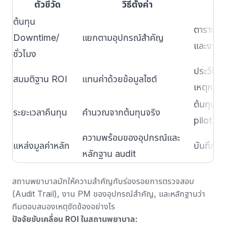
ตัวชี้วัด
วิธีตั้งค่า
ต้นทุน
ตารางห้
Downtime/
แยกตามอุปกรณ์สำคัญ
และงานเล
ชั่วโมง
ประวัติเ
สมมติฐาน ROI
แทนค่าด้วยข้อมูลไซต์
เหตุการณ
ต้นทุนระ
ระยะเวลาคืนทุน
คำนวณจากต้นทุนจริง
pilot
ความพร้อมของอุปกรณ์และ
แหล่งมูลค่าหลัก
บันทึกงา
หลักฐาน audit
สถานพยาบาลมักให้ความสำคัญกับร่องรอยการตรวจสอบ
(Audit Trail), งาน PM ของอุปกรณ์สำคัญ, และหลักฐานว่า
ทีมตอบสนองเหตุขัดข้องอย่างไร
ปัจจัยขับเคลื่อน ROI ในสถานพยาบาล: