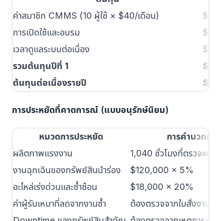
ค่าสมาชิก CMMS (10 ผู้ใช้ × $40/เดือน)
$4,
การเปิดใช้และอบรม
$3,00
เวลาดูแลระบบต่อเนื่อง
$2,
รวมต้นทุนปีที่ 1
$9,
ต้นทุนต่อเนื่องรายปี
$6,
การประหยัดที่คาดการณ์ (แบบอนุรักษ์นิยม)
หมวดการประหยัด
การคำนวณ
ผลิตภาพแรงงาน
1,040 ชั่วโมงที่ตรวจพบ
งานฉุกเฉินของทรัพย์สินนำร่อง
$120,000 × 5%
อะไหล่เร่งด่วนและซ้ำซ้อน
$18,000 × 20%
ค่าผู้รับเหมาที่ลดจากงานซ้ำ
ต้องตรวจจากใบสั่งงาน
Downtime ของทรัพย์สินสำคัญ
ต้องตรวจจากเหตุการณ์จร