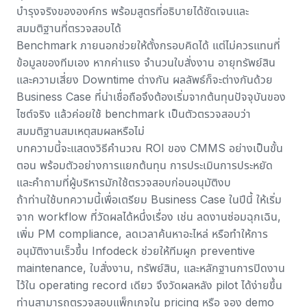
บำรุงจริงขององค์กร พร้อมสูตรที่อธิบายได้ชัดเจนและ
สมมติฐานที่ตรวจสอบได้
Benchmark ภายนอกช่วยให้ตั้งกรอบคิดได้ แต่ไม่ควรแทนที่
ข้อมูลของทีมเอง หากค่าแรง จำนวนใบสั่งงาน อายุทรัพย์สิน
และความเสี่ยง Downtime ต่างกัน ผลลัพธ์ก็จะต่างกันด้วย
Business Case ที่น่าเชื่อถือจึงต้องเริ่มจากต้นทุนปัจจุบันของ
ไซต์จริง แล้วค่อยใช้ benchmark เป็นตัวตรวจสอบว่า
สมมติฐานสมเหตุสมผลหรือไม่
บทความนี้จะแสดงวิธีคำนวณ ROI ของ CMMS อย่างเป็นขั้น
ตอน พร้อมตัวอย่างการแยกต้นทุน การประเมินการประหยัด
และคำถามที่ผู้บริหารมักใช้ตรวจสอบก่อนอนุมัติงบ
ถ้าท่านใช้บทความนี้เพื่อเตรียม Business Case ในปีนี้ ให้เริ่ม
จาก workflow ที่วัดผลได้หนึ่งเรื่อง เช่น ลดงานซ่อมฉุกเฉิน,
เพิ่ม PM compliance, ลดเวลาค้นหาอะไหล่ หรือทำให้การ
อนุมัติงานเร็วขึ้น Infodeck ช่วยให้ทีมผูก
preventive
maintenance
, ใบสั่งงาน, ทรัพย์สิน, และหลักฐานการปิดงาน
ไว้ใน operating record เดียว จึงวัดผลหลัง pilot ได้ง่ายขึ้น
ท่านสามารถตรวจสอบแพ็กเกจใน
pricing
หรือ
จอง demo