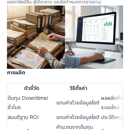
ของทรัพย์สิน ผู้ใช้อาคาร และข้อกำหนดการรายงาน:
การผลิต
ตัวชี้วัด
วิธีตั้งค่า
หล
ต้นทุน Downtime/
ผลผลิตที่หยุด
แทนค่าด้วยข้อมูลไซต์
ชั่วโมง
ระบบใหม่
สมมติฐาน ROI
แทนค่าด้วยข้อมูลไซต์
ประวัติเหตุขัด
คำนวณจากต้นทุน