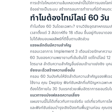
การเข้าใจโหมดความล้มเหลวเหล่านี้ไม่ใช่การมองโลก
ข้ออย่างเป็นระบบ สร้างกรอบการทำงานที่มีกำหนดเวล
ทำไมต้องไทม์ไลน์ 60 วัน
ทำไมต้อง 60 วันโดยเฉพาะ?
งานวิจัยอุตสาหกรรมเ
เวลาตั้งแต่ 3 สัปดาห์ถึง 18 เดือน ขึ้นอยู่กับขนาด
ไม่ได้ส่งมอบผลลัพธ์ที่ดีขึ้นตามสัดส่วน
แรงผลักดันมีความสำคัญ
กรอบเวลาการ Implement 3 เดือนช่วยรักษาความมีส่
60 วันของความพยายามที่เข้มข้นได้ แต่ไทม์ไลน์ 12 เ
ไตรมาส ลำดับความสำคัญอื่นย่อมเข้ามาแย่งชิง บุ
ชัยชนะเร็วสร้างความเชื่อมั่น
กรอบ 60 วันบังคับให้จัดลำดับความสำคัญของฟีเจอร์
ใช้งาน คุณ Deploy ฟังก์ชันหลักที่แก้ปัญหาเฉพาะ
ต้องได้ภายใน 30 วันแรกช่วยเพิ่มอัตราการยอมรับใ
แนวทางแบ่งเฟสลดความเสี่ยง
แผนงานนี้ไม่ได้เกี่ยวกับการเร่งรีบ แต่เกี่ยวกับ
และฟังก์ชัน
ซ่อมบำรุงเชิงป้องกัน
พื้นฐานก่อน คุณต