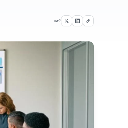
แชร์: