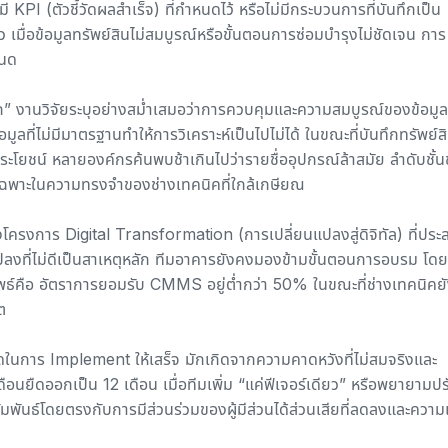
KPI (ตัวชี้วัดผลสำเร็จ) ที่กำหนดไว้ หรือไม่มีกระบวนการที่บันทึกเป็น
เมื่อข้อมูลทรัพย์สินไม่สมบูรณ์หรือขั้นตอนการซ่อมบำรุงไม่ชัดเจน การ
หนด
อก”
งานวิจัยระบุอย่างสม่ำเสมอว่า
การควบคุมและความสมบูรณ์ของข้อมูล
ไม่มีมาตรฐานทำให้การวิเคราะห์เป็นไปไม่ได้ ในขณะที่บันทึกทรัพย์สินท
ระโยชน์ หลายองค์กรค้นพบช้าเกินไปว่ารายชื่ออุปกรณ์ล้าสมัย ลำดับชั้
ู่เฉพาะในความทรงจำของช่างเทคนิคที่ใกล้เกษียณ
โครงการ Digital Transformation (การเปลี่ยนแปลงสู่ดิจิทัล) ที่ประ
ปลงที่ไม่ดีเป็นสาเหตุหลัก ทีมอาคารยังคงมองข้ามขั้นตอนการอบรม โดย
ลลัพธ์คือ อัตราการยอมรับ CMMS อยู่ต่ำกว่า 50% ในขณะที่ช่างเทคนิคย
ต
ในการ Implement ให้เสร็จ มักเกิดจากความคาดหวังที่ไม่สมจริงและ
เดือนยืดออกเป็น 12 เดือน เมื่อทีมเพิ่ม “แค่ฟีเจอร์เดียว” หรือพยายามป
ัมพันธ์โดยตรงกับการมีส่วนร่วมของผู้มีส่วนได้ส่วนเสียที่ลดลงและความเส