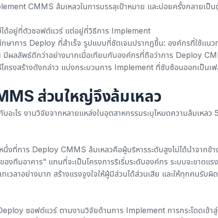
mplement CMMS ล้มเหลว
ในการบรรลุเป้าหมาย และบ่อยครั้งกลายเป็นตู
น
อยู่ที่ตัวซอฟต์แวร์ แต่อยู่ที่วิธีการ Implement
กษาการ Deploy ที่สำเร็จ รูปแบบที่ชัดเจนปรากฏขึ้น: องค์กรที่ใช้แนว
ีผลลัพธ์ดีกว่าอย่างมากเมื่อเทียบกับองค์กรที่ถือว่าการ Deploy 
ี้ให้โครงสร้างดังกล่าว แบ่งกระบวนการ Implement ที่ซับซ้อนออกเป็นเฟส
MS ส่วนใหญ่จึงล้มเหลว
ญกับอะไร
งานวิจัยจากหลายแหล่งในอุตสาหกรรม
ระบุโหมดความล้มเหลว 
บหนึ่งที่การ Deploy CMMS ล้มเหลวคือผู้บริหารระดับสูงไม่ได้นำจากข้
รของทีมอาคาร” แทนที่จะเป็นโครงการริเริ่มระดับองค์กร ระบบจะขาดแร
มเทเวลาอย่างมาก สร้างแรงจูงใจให้ผู้มีส่วนได้ส่วนเสีย และให้ทุกคนรับผ
ม Deploy ซอฟต์แวร์
ตามงานวิจัยด้านการ Implement
การกระโดดเข้าสู