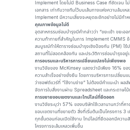
Implement โดยไม่มี Business Case ที่ชัดเจน ไม่มี 
เอกสาร เท่ากับวางทีมไว้บนเส้นทางแห่งความล้มเหลว 
Implement มีความเสี่ยงจะหยุดชะงักอย่างไม่มีกำ
คุณภาพข้อมูลไม่ดี
อุตสาหกรรมซ่อมบำรุงมีคำกล่าวว่า “ขยะเข้า ขยะอ
ความท้าทายที่สำคัญในการ Implement CMMS ข้อมูลที่
สมบูรณ์ทำให้ตารางซ่อมบำรุงเชิงป้องกัน (PM) ไร้ป
สถานที่ไม่สอดคล้องกัน และประวัติการซ่อมบำรุงอย
การอบรมและบริหารการเปลี่ยนแปลงไม่เพียงพอ
งานวิจัยของ McKinsey แสดงว่า
มีเพียง 16% ของ
ความสำเร็จอย่างยั่งยืน โดยการบริหารการเปลี่ยนแ
ว่าซอฟต์แวร์ที่ “ใช้งานง่าย” ไม่ต้องมีคำแนะนำ ผ
จัดการใบสั่งงานผ่าน Spreadsheet และกระดาษโน้
การขยายขอบเขตงานและไทม์ไลน์ที่ยืดออก
งานวิจัยระบุว่า
57% ของบริษัทใช้เวลานานกว่าที่คาด
ขอบเขตงานที่ขยายตัว สิ่งที่เริ่มต้นเป็นโครงการ 3 
ทุกขั้นตอนก่อนเปิดใช้งาน ไทม์ไลน์ที่ยืดออกมีความส
โครงการจะล้มเหลวเพิ่มขึ้น