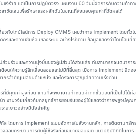
ในแง่ร้าย แต่เป็นการปฏิบัติจริง แผนงาน 60 วันนี้จัดการกับความท้าทา
าชัดเจนเพื่อรักษาแรงผลักดันในขณะที่ส่งมอบคุณค่าที่วัดผลได้
กี่ยวกับไทม์ไลน์การ Deploy CMMS
เผยว่าการ Implement โดยทั่วไป
องค์กรและความซับซ้อนของระบบ อย่างไรก็ตาม ข้อมูลแสดงว่าไทม์ไลน์ที่ยา
วนร่วมและความมุ่งมั่นของผู้มีส่วนได้ส่วนเสีย ทีมสามารถจินตนาการ
ดือนให้ความรู้สึกเลื่อนลอยและไม่มีที่สิ้นสุด เมื่อการ Implement ยืดอ
คลากรสำคัญเปลี่ยนตำแหน่ง และโครงการสูญเสียความเร่งด่วน
ที่มีคุณค่าสูงก่อน แทนที่จะพยายามกำหนดค่าทุกขั้นตอนที่เป็นไปได้ก่อ
หน้า
งานวิจัยเกี่ยวกับกลยุทธ์การยอมรับของผู้ใช้
แสดงว่าการพิสูจน์คุณค่า
นระยะยาวอย่างมีนัยสำคัญ
การโฟกัส โดยการ Implement ระบบ
จัดการใบสั่งงาน
หลัก,
การติดตามทรัพย
รวจสอบกระบวนการกับผู้ใช้จริงก่อนขยายขอบเขต
แนวปฏิบัติที่ดีในการ