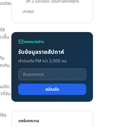
ปีที่ 2 และต่อไป: คุณค่าเชิงกลยุทธ์
ยแต่ละ
บทสรุป
ใช้
วขึ้น
จดหมายข่าว
รับข้อมูลรายสัปดาห์
ถึง
เข้าร่วมกับ FM กว่า 2,000 คน
อกเกิน
นเปิด
สมัครรับ
ที่จับ
์สิน
แชร์บทความ