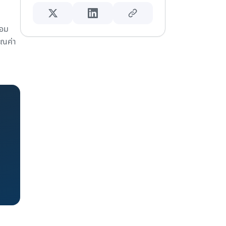
่อม
ุณค่า