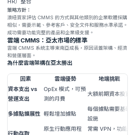
HR）整合
策略方針：
澳紐買家評估 CMMS 的方式與其他類別的企業軟體採購
相似，需要示範、參考客戶、安全文件和服務水準承諾。
成功需要功能完整的產品和企業級支援。
雲端 CMMS：亞太市場的標準
雲端 CMMS 系統主導東南亞成長
，原因涵蓋架構、經濟
和營運層面。
為什麼雲端架構在亞太勝出
因素
雲端優勢
地端挑戰
資本支出 vs
OpEx 模式，可預
大額前期資本投資
營運支出
測的月費
每個據點需要基礎
多據點擴展性
輕鬆增加據點
設施
原生行動應用程
常需 VPN，功能
行動存取