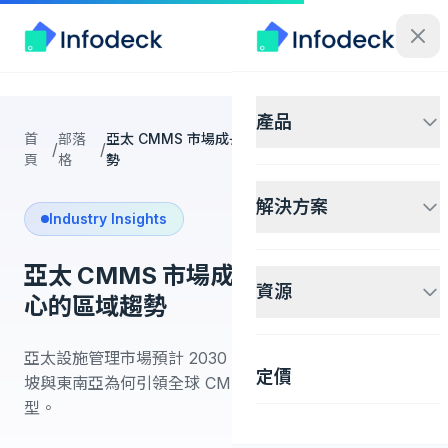
產品
首
部落
亞太 CMMS 市場成長：以新加坡為核心的區域趨
/
/
頁
格
勢
解決方案
Industry Insights
亞太 CMMS 市場成長：以新加坡為核
資源
心的區域趨勢
亞太設施管理市場預計 2030 年達 7,456 億美元。新加
定價
坡與東南亞為何引領全球 CMMS 採用率與數位維護轉
型。