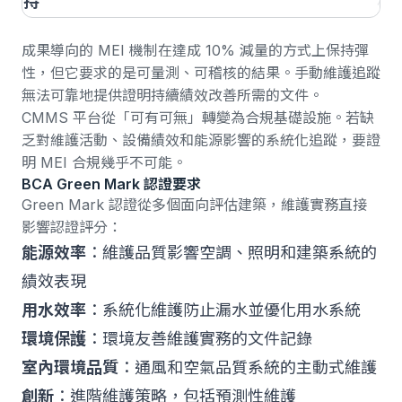
持
程
成果導向的 MEI 機制
在達成 10% 減量的方式上保持彈
性，但它要求的是可量測、可稽核的結果。手動維護追蹤
無法可靠地提供證明持續績效改善所需的文件。
CMMS 平台從「可有可無」轉變為合規基礎設施。若缺
乏對維護活動、設備績效和能源影響的系統化追蹤，要證
明 MEI 合規幾乎不可能。
BCA Green Mark 認證要求
Green Mark 認證
從多個面向評估建築，維護實務直接
影響認證評分：
能源效率
：維護品質影響空調、照明和建築系統的
績效表現
用水效率
：系統化維護防止漏水並優化用水系統
環境保護
：環境友善維護實務的文件記錄
室內環境品質
：通風和空氣品質系統的主動式維護
創新
：進階維護策略，包括預測性維護