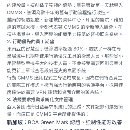
的建設量。這創造了獨特的優勢：
新建築從第一天就導入
CMMS
，無須為數十年的舊有手動流程進行改造。
越南的製造設施、新加坡的資料中心、印度的醫院、雅加
達的商辦大樓，全都代表著 CMMS 的全新導入機會。在
這些場景中，導入面臨的組織阻力遠低於替換既有系統。
2. 行動優先的員工期望
東南亞的智慧型手機滲透率超過 80%，造就了一群在專
業場域中也期望使用行動優先工具的從業人員。那些從小
用智慧型手機長大的技術人員，不會接受需要回辦公室才
能更新工單或查看設備歷史的桌面系統。
行動 CMMS 應用程式主導區域成長
，因為它們符合員工
的實際工作模式。擁有強大
行動應用
的雲端平台，採用速
度遠快於需要 VPN 連線和桌面介面的舊系統。
3. 法規要求推動系統化文件管理
亞太各國政府日益要求系統化的追蹤、文件記錄和績效衡
量，而這正是 CMMS 平台所能提供的：
新加坡
：BCA Green Mark 認證、強制性能源改善