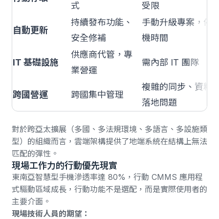
式
受限
持續發布功能、
手動升級專案，停
自動更新
安全修補
機時間
供應商代管，專
IT 基礎設施
需內部 IT 團隊
業營運
複雜的同步、資料
跨國營運
跨國集中管理
落地問題
對於跨亞太擴展（多國、多法規環境、多語言、多設施類
型）的組織而言，雲端架構提供了地端系統在結構上無法
匹配的彈性。
現場工作力的行動優先現實
東南亞智慧型手機滲透率達 80%
，
行動 CMMS 應用程
式驅動區域成長
，行動功能不是選配，而是實際使用者的
主要介面。
現場技術人員的期望：