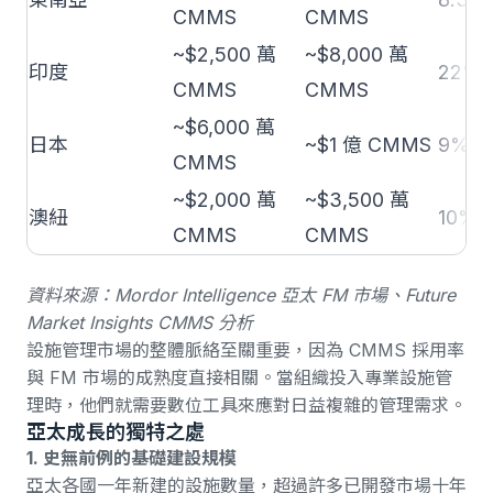
CMMS
CMMS
~$2,500 萬
~$8,000 萬
印度
22%
CMMS
CMMS
~$6,000 萬
日本
~$1 億 CMMS
9%
CMMS
~$2,000 萬
~$3,500 萬
澳紐
10%
CMMS
CMMS
資料來源：
Mordor Intelligence 亞太 FM 市場
、
Future
Market Insights CMMS 分析
設施管理市場的整體脈絡至關重要，因為 CMMS 採用率
與 FM 市場的成熟度直接相關。當組織投入專業設施管
理時，他們就需要數位工具來應對日益複雜的管理需求。
亞太成長的獨特之處
1. 史無前例的基礎建設規模
亞太各國一年新建的設施數量，超過許多已開發市場十年