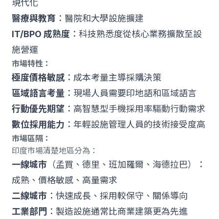
現代化
醫療與教育
：醫院和大學設施擴建
IT/BPO 成熟度
：科技熟悉度從核心業務擴散至設
施營運
市場特性：
極度價格敏感
：成本考量主導採購決策
區域語言考量
：現場人員需要印地語和區域語言
行動優先期望
：高智慧型手機採用率驅動行動需求
數位採用能力
：年輕設施管理人員的技術接受度高
市場區隔：
印度市場清楚地區分為：
一線城市
（孟買、德里、班加羅爾、海德拉巴）：
成熟、價格敏感、高量需求
二線城市
：快速成長、採用較保守、關係導向
工業部門
：製造設施通常比商業建築更為先進