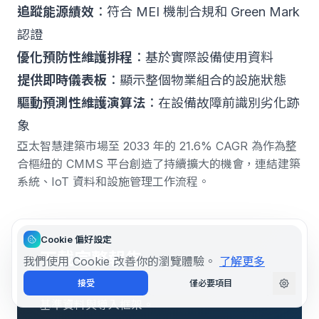
追蹤能源績效
：符合 MEI 機制合規和 Green Mark
認證
優化預防性維護排程
：基於實際設備使用資料
提供即時儀表板
：顯示整個物業組合的設施狀態
驅動預測性維護演算法
：在設備故障前識別劣化跡
象
亞太智慧建築市場至 2033 年的 21.6% CAGR
為作為整
合樞紐的 CMMS 平台創造了持續擴大的機會，連結建築
系統、IoT 資料和設施管理工作流程。
Cookie 偏好設定
下載完整報告
我們使用 Cookie 改善你的瀏覽體驗。
了解更多
接受
僅必要項目
取得 State of Maintenance 2026 報告，包含
基準資料與導入框架。