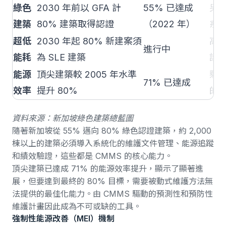
綠色
2030 年前以 GFA 計
55% 已達成
另有
建築
80% 建築取得認證
（2022 年）
系
超低
2030 年起 80% 新建案須
高
進行中
能耗
為 SLE 建築
護
能源
頂尖建築較 2005 年水準
剩
71% 已達成
效率
提升 80%
的
資料來源：
新加坡綠色建築總藍圖
隨著新加坡從 55% 邁向 80% 綠色認證建築，約 2,000
棟以上的建築必須導入系統化的維護文件管理、能源追蹤
和績效驗證，這些都是 CMMS 的核心能力。
頂尖建築已達成 71% 的能源效率提升
，顯示了顯著進
展，但要達到最終的 80% 目標，需要被動式維護方法無
法提供的最佳化能力。由 CMMS 驅動的預測性和預防性
維護計畫因此成為不可或缺的工具。
強制性能源改善（MEI）機制