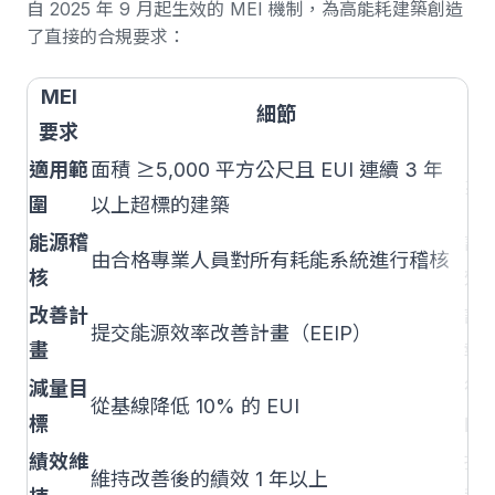
自 2025 年 9 月起生效的
MEI 機制
，為高能耗建築創造
了直接的合規要求：
MEI
細節
要求
適用範
面積 ≥5,000 平方公尺且 EUI 連續 3 年
系
圍
以上超標的建築
能源稽
設
由合格專業人員對所有耗能系統進行稽核
核
效
改善計
記
提交能源效率改善計畫（EEIP）
畫
執
減量目
衡
從基線降低 10% 的 EUI
標
的
績效維
持
維持改善後的績效 1 年以上