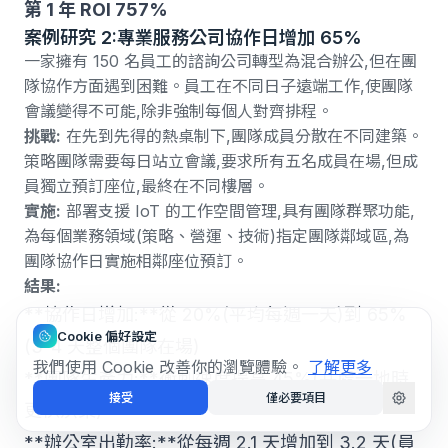
第 1 年 ROI 757%
案例研究 2:專業服務公司協作日增加 65%
一家擁有 150 名員工的諮詢公司轉型為混合辦公,但在團
隊協作方面遇到困難。員工在不同日子遠端工作,使團隊
會議變得不可能,除非強制每個人對齊排程。
挑戰:
在先到先得的熱桌制下,團隊成員分散在不同建築。
策略團隊需要每日站立會議,要求所有五名成員在場,但成
員獨立預訂座位,最終在不同樓層。
實施:
部署
支援 IoT 的工作空間管理
,具有團隊群聚功能,
為每個業務領域(策略、營運、技術)指定團隊鄰域區,為
團隊協作日實施相鄰座位預訂。
結果:
**協作日增加:**從 20%(平均每週一天)到 65%
Cookie 偏好設定
(3-4 天整個團隊在場)
我們使用 Cookie 改善你的瀏覽體驗。
了解更多
**團隊生產力:**衝刺速度提高 45%(共處一地時
接受
僅必要項目
更快決策)
**辦公室出勤率:**從每週 2.1 天增加到 3.2 天(員