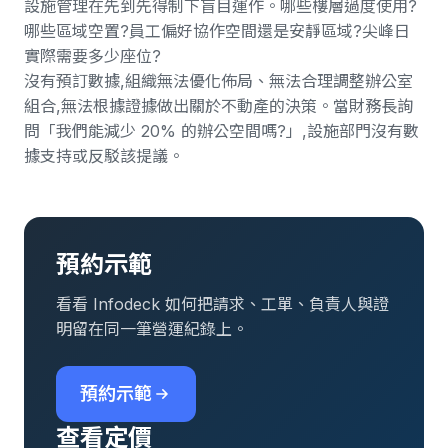
設施管理在先到先得制下盲目運作。哪些樓層過度使用?
哪些區域空置?員工偏好協作空間還是安靜區域?尖峰日
實際需要多少座位?
沒有預訂數據,組織無法優化佈局、無法合理調整辦公室
組合,無法根據證據做出關於不動產的決策。當財務長詢
問「我們能減少 20% 的辦公空間嗎?」,設施部門沒有數
據支持或反駁該提議。
預約示範
看看 Infodeck 如何把請求、工單、負責人與證
明留在同一筆營運紀錄上。
預約示範
查看定價