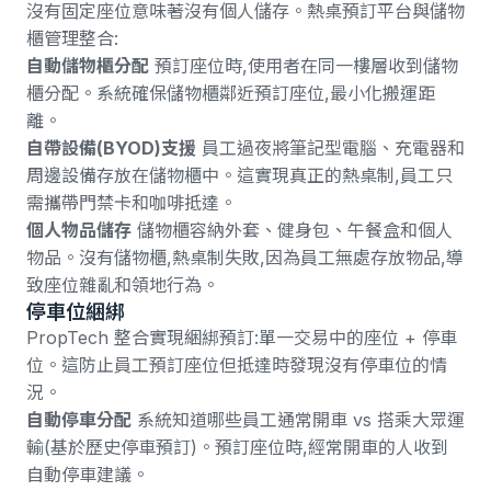
沒有固定座位意味著沒有個人儲存。熱桌預訂平台與儲物
櫃管理整合:
自動儲物櫃分配
預訂座位時,使用者在同一樓層收到儲物
櫃分配。系統確保儲物櫃鄰近預訂座位,最小化搬運距
離。
自帶設備(BYOD)支援
員工過夜將筆記型電腦、充電器和
周邊設備存放在儲物櫃中。這實現真正的熱桌制,員工只
需攜帶門禁卡和咖啡抵達。
個人物品儲存
儲物櫃容納外套、健身包、午餐盒和個人
物品。沒有儲物櫃,熱桌制失敗,因為員工無處存放物品,導
致座位雜亂和領地行為。
停車位綑綁
PropTech 整合
實現綑綁預訂:單一交易中的座位 + 停車
位。這防止員工預訂座位但抵達時發現沒有停車位的情
況。
自動停車分配
系統知道哪些員工通常開車 vs 搭乘大眾運
輸(基於歷史停車預訂)。預訂座位時,經常開車的人收到
自動停車建議。