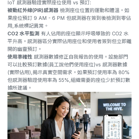
IoT 感測器
驗證實際座位使用 vs 預訂:
被動紅外線(PIR)感測器
檢測座位位置的運動和體溫。如
果座位預訂 9 AM - 6 PM 但感測器在簽到後檢測到零佔
用,系統標記異常。
CO2 水平監測
有人佔用的座位顯示呼吸導致的 CO2 水
平升高。感測器區分實際佔用座位和使用者簽到但立即離
開的幽靈預訂。
使用準確性
感測器數據修正自我報告的使用。設施部門
可以比較預訂數據(員工說他們使用座位)vs 感測器數據
(實際佔用),揭示真實空間需求。如果預訂使用率為 80%
但感測器驗證使用率為 55%,組織需要的座位少於預訂數
據所建議。