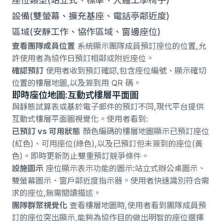
座位類型(站立式、標準、人體工學椅子)
設備(雙螢幕、擴充基座、電話亭鄰近度)
區域(安靜工作、協作區域、窗邊座位)
查看團隊成員位置
系統顯示團隊成員預訂座位的位置,允
許使用者為協作日預訂相鄰或附近座位。
確認預訂
使用者收到預訂確認,包含座位編號、顯示確切
位置的樓層地圖,以及簽到用 QR 碼。
即時座位地圖:互動式樓層平面圖
與靜態試算表或基於電子郵件的預訂不同,現代平台提供
互動式樓層平面圖視覺化。使用者看到:
已預訂 vs 可用狀態
顏色編碼的樓層地圖顯示已預訂座位
(紅色)、可用座位(綠色),以及已預訂但未簽到的座位(黃
色)。即時更新防止雙重預訂競爭條件。
設施圖示
座位顯示表示功能的圖示:站立式辦公桌圖示、
雙螢幕圖示、窗戶鄰近度指示器。使用者快速識別符合需
求的座位,無需閱讀描述。
團隊群聚視覺化
查看樓層地圖時,使用者看到團隊成員預
訂的座位突出顯示,能夠為協作目的做出明智的座位選擇