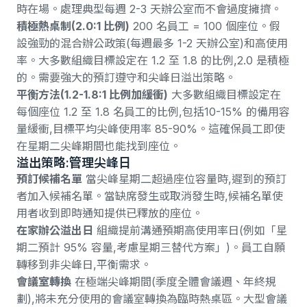
時在場。處理典型每週 2-3 天辦公室而不會過度擁擠。
積極熱桌制(2.0:1 比例)
200 名員工 = 100 個座位。假
設強勁的混合辦公政策(每週最多 1-2 天辦公室)和高使用
率。
大多數組織目標設定在 1.2 至 1.8 的比例
,2.0 是積極
的。需要強大的預訂遵守和尖峰日溢出策略。
平衡方法(1.2-1.8:1 比例加緩衝)
大多數組織目標設定在
每個座位 1.2 至 1.8 名員工的比例
,包括
10-15% 的備用容
量緩衝,目標平均尖峰使用率 85-90%
。這確保員工即使
在星期二尖峰期間也能找到座位。
溢出策略:管理尖峰日
預訂候補名單
當尖峰星期二超過座位容量時,遲到的預訂
者加入候補名單。當缺席發生或取消發生時,候補名單使
用者收到即時通知提供已釋放的座位。
在家辦公溢出日
組織提前溝通預期高使用率日(例如「星
期二預計 95% 容量,考慮星期三替代方案」)。員工自願
轉移到非尖峰日,平衡需求。
會議室轉換
在極端尖峰期間(季度全體會議週、年終規
劃),將未充分使用的會議室轉換為臨時熱桌區。大型會議