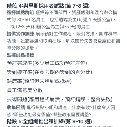
階段 4:與早期採用者試點(第 7-8 週)
選擇試點群組
選擇跨不同部門、資歷級別和混合辦公模
式的 30-50 名員工。包括遠端為主(每週 1 天辦公室)、
平衡(2-3 天)和辦公室為主(4-5 天)的員工。
提供實作訓練
展示預訂工作流程、簽到方法、團隊群聚
功能、設施篩選和取消程序。解決關於失去喜愛座位和團
隊分散的擔憂。
監控試點指標
預訂完成率(多少員工成功預訂座位)
簽到遵守率(在寬限期內簽到的百分比)
缺席率(預訂但未簽到或抵達)
員工滿意度分數
技術問題(應用程式崩潰、預訂錯誤、整合失敗)
收集回饋
進行焦點小組和調查。什麼有效?什麼令人困
惑?哪些功能最有價值?哪些政策需要調整?
階段 5:全組織推出和訓練(第 9-10 週)