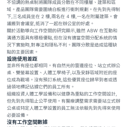
不協調的熱桌制將團隊成員分散在不同樓層、建築和區
域。產品團隊需要圍繞白板進行衝刺規劃。在先到先得制
下,三名成員坐在 2 樓,兩名在 4 樓,一名在附屬建築。會
議搬到會議室,抵消了一起在辦公室的好處。
關於活動導向工作空間的研究
顯示,雖然 ABW 在互動和
溝通方面具有積極優點,但在沒有適當空間分配系統的情
況下實施時,對專注和隱私不利。團隊分散是造成這種缺
點的主要因素。
設施使用差距
並非所有座位都相同。有自然光的窗邊座位、站立式辦公
桌、雙螢幕設置、人體工學椅子,以及安靜區域附近的座
位成為戰場。沒有預訂系統,這些優質座位歸早到者或透
過領地標記佔據它們的員工所有。
組織投資人體工學設備和以健康為重點的工作空間設計,
但先到先得阻止公平使用。有醫療調整需求需要站立式辦
公桌或特定人體工學設置的員工無法依賴先到先得來使用
必要設備。
沒有工作空間數據