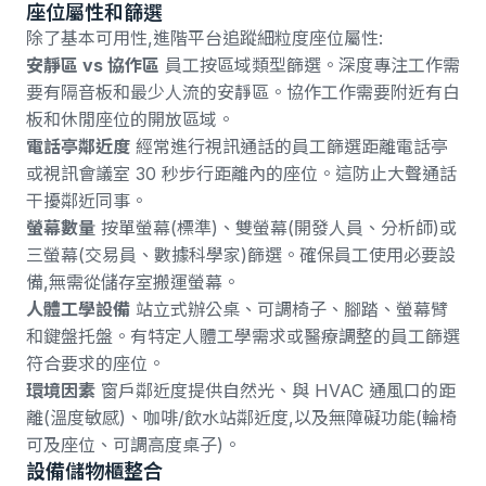
座位屬性和篩選
除了基本可用性,進階平台追蹤細粒度座位屬性:
安靜區 vs 協作區
員工按區域類型篩選。深度專注工作需
要有隔音板和最少人流的安靜區。協作工作需要附近有白
板和休閒座位的開放區域。
電話亭鄰近度
經常進行視訊通話的員工篩選距離電話亭
或視訊會議室 30 秒步行距離內的座位。這防止大聲通話
干擾鄰近同事。
螢幕數量
按單螢幕(標準)、雙螢幕(開發人員、分析師)或
三螢幕(交易員、數據科學家)篩選。確保員工使用必要設
備,無需從儲存室搬運螢幕。
人體工學設備
站立式辦公桌、可調椅子、腳踏、螢幕臂
和鍵盤托盤。有特定人體工學需求或醫療調整的員工篩選
符合要求的座位。
環境因素
窗戶鄰近度提供自然光、與 HVAC 通風口的距
離(溫度敏感)、咖啡/飲水站鄰近度,以及無障礙功能(輪椅
可及座位、可調高度桌子)。
設備儲物櫃整合