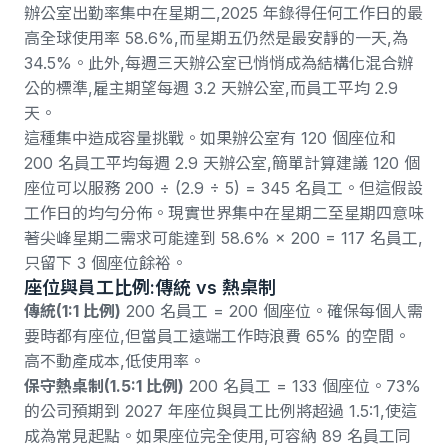
辦公室出勤率集中在星期二,2025 年錄得任何工作日的最
高全球使用率 58.6%
,而
星期五仍然是最安靜的一天,為
34.5%
。此外,
每週三天辦公室已悄悄成為結構化混合辦
公的標準
,
雇主期望每週 3.2 天辦公室,而員工平均 2.9
天
。
這種集中造成容量挑戰。如果辦公室有 120 個座位和
200 名員工平均每週 2.9 天辦公室,簡單計算建議 120 個
座位可以服務 200 ÷ (2.9 ÷ 5) = 345 名員工。但這假設
工作日的均勻分佈。現實世界集中在星期二至星期四意味
著尖峰星期二需求可能達到 58.6% × 200 = 117 名員工,
只留下 3 個座位餘裕。
座位與員工比例:傳統 vs 熱桌制
傳統(1:1 比例)
200 名員工 = 200 個座位。確保每個人需
要時都有座位,但當員工遠端工作時浪費 65% 的空間。
高不動產成本,低使用率。
保守熱桌制(1.5:1 比例)
200 名員工 = 133 個座位。
73%
的公司預期到 2027 年座位與員工比例將超過 1.5:1
,使這
成為常見起點。如果座位完全使用,可容納 89 名員工同