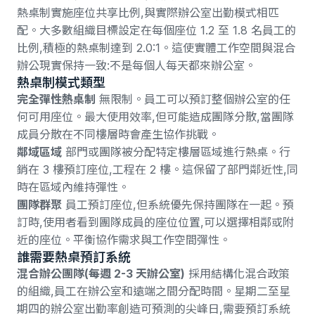
熱桌制實施座位共享比例,與實際辦公室出勤模式相匹
配。
大多數組織目標設定在每個座位 1.2 至 1.8 名員工的
比例
,積極的熱桌制達到 2.0:1。這使實體工作空間與混合
辦公現實保持一致:不是每個人每天都來辦公室。
熱桌制模式類型
完全彈性熱桌制
無限制。員工可以預訂整個辦公室的任
何可用座位。最大使用效率,但可能造成團隊分散,當團隊
成員分散在不同樓層時會產生協作挑戰。
鄰域區域
部門或團隊被分配特定樓層區域進行熱桌。行
銷在 3 樓預訂座位,工程在 2 樓。這保留了部門鄰近性,同
時在區域內維持彈性。
團隊群聚
員工預訂座位,但系統優先保持團隊在一起。預
訂時,使用者看到團隊成員的座位位置,可以選擇相鄰或附
近的座位。平衡協作需求與工作空間彈性。
誰需要熱桌預訂系統
混合辦公團隊(每週 2-3 天辦公室)
採用結構化混合政策
的組織,員工在辦公室和遠端之間分配時間。星期二至星
期四的辦公室出勤率創造可預測的尖峰日,需要預訂系統