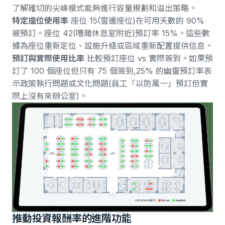
了解確切的尖峰模式能夠進行容量規劃和溢出策略。
特定座位使用率
座位 15(窗邊座位)在可用天數的 90%
被預訂。座位 42(嘈雜休息室附近)預訂率 15%。這些數
據為座位重新定位、設施升級或區域重新配置提供信息。
預訂與實際使用比率
比較預訂座位 vs 實際簽到。如果預
訂了 100 個座位但只有 75 個簽到,25% 的幽靈預訂率表
示政策執行問題或文化問題(員工「以防萬一」預訂但實
際上沒有來辦公室)。
推動投資報酬率的進階功能