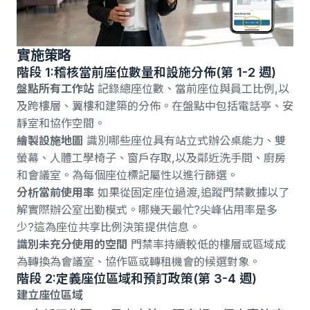
實施策略
階段 1:稽核當前座位數量和設施分佈(第 1-2 週)
盤點所有工作站
記錄總座位數、當前座位與員工比例,以
及跨樓層、翼樓和建築的分佈。在盤點中包括電話亭、安
靜室和協作空間。
繪製設施地圖
識別哪些座位具有站立式辦公桌能力、雙
螢幕、人體工學椅子、窗戶存取,以及鄰近洗手間、廚房
和會議室。為每個座位標記屬性以進行篩選。
分析當前使用率
如果從固定座位過渡,追蹤門禁數據以了
解實際辦公室出勤模式。哪幾天最忙?尖峰佔用率是多
少?這為座位共享比例決策提供信息。
識別未充分使用的空間
門禁率持續較低的樓層或區域成
為轉換為會議室、協作區或轉租機會的候選對象。
階段 2:定義座位區域和預訂政策(第 3-4 週)
建立座位區域