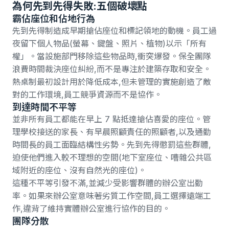
為何先到先得失敗:五個破壞點
霸佔座位和佔地行為
先到先得制造成早期搶佔座位和標記領地的動機。員工過
夜留下個人物品(螢幕、鍵盤、照片、植物)以示「所有
權」。當設施部門移除這些物品時,衝突爆發。保全團隊
浪費時間裁決座位糾紛,而不是專注於建築存取和安全。
熱桌制
最初設計用於降低成本,但未管理的實施創造了敵
對的工作環境,員工競爭資源而不是協作。
到達時間不平等
並非所有員工都能在早上 7 點抵達搶佔喜愛的座位。管
理學校接送的家長、有早晨照顧責任的照顧者,以及通勤
時間長的員工面臨結構性劣勢。先到先得懲罰這些群體,
迫使他們進入較不理想的空間(地下室座位、嘈雜公共區
域附近的座位、沒有自然光的座位)。
這種不平等引發不滿,並減少受影響群體的辦公室出勤
率。如果來辦公室意味著劣質工作空間,員工選擇遠端工
作,違背了維持實體辦公室進行協作的目的。
團隊分散