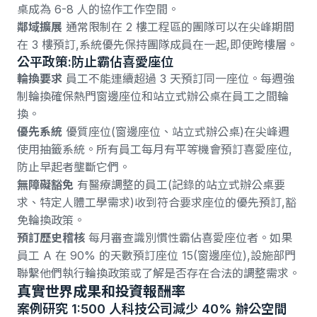
桌成為 6-8 人的協作工作空間。
鄰域擴展
通常限制在 2 樓工程區的團隊可以在尖峰期間
在 3 樓預訂,系統優先保持團隊成員在一起,即使跨樓層。
公平政策:防止霸佔喜愛座位
輪換要求
員工不能連續超過 3 天預訂同一座位。每週強
制輪換確保熱門窗邊座位和站立式辦公桌在員工之間輪
換。
優先系統
優質座位(窗邊座位、站立式辦公桌)在尖峰週
使用抽籤系統。所有員工每月有平等機會預訂喜愛座位,
防止早起者壟斷它們。
無障礙豁免
有醫療調整的員工(記錄的站立式辦公桌要
求、特定人體工學需求)收到符合要求座位的優先預訂,豁
免輪換政策。
預訂歷史稽核
每月審查識別慣性霸佔喜愛座位者。如果
員工 A 在 90% 的天數預訂座位 15(窗邊座位),設施部門
聯繫他們執行輪換政策或了解是否存在合法的調整需求。
真實世界成果和投資報酬率
案例研究 1:500 人科技公司減少 40% 辦公空間