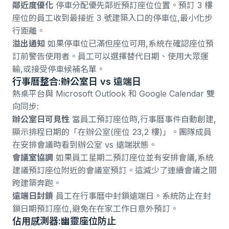
鄰近度優化
停車分配優先鄰近預訂座位位置。預訂 3 樓
座位的員工收到最接近 3 號建築入口的停車位,最小化步
行距離。
溢出通知
如果停車位已滿但座位可用,系統在確認座位預
訂前警告使用者。員工可以選擇替代日期、使用大眾運
輸,或接受停車候補名單。
行事曆整合:辦公室日 vs 遠端日
熱桌平台與 Microsoft Outlook 和 Google Calendar 雙
向同步:
辦公室日可見性
當員工預訂座位時,行事曆事件自動創建,
顯示排程日期的「在辦公室(座位 23,2 樓)」。團隊成員
在安排會議時看到辦公室 vs 遠端狀態。
會議室協調
如果員工星期二預訂座位並有安排會議,系統
建議預訂座位附近的會議室預訂。這減少了連續會議之間
跨建築奔跑。
遠端日封鎖
員工在行事曆中封鎖遠端日。系統防止在封
鎖日期預訂座位,避免在在家工作日意外預訂。
佔用感測器:幽靈座位防止