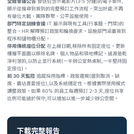
全體會議公告
發送包含示範影片(3-5 分鐘)的電子郵件,
顯示從搜尋到簽到的完整預訂工作流程。突出好處:不再
有搶位大戰、團隊群聚、公平設施使用。
部門特定訓練會議
IT 展示與現有工具(行事曆、門禁)的
整合。HR 解釋預訂政策和輪換要求。設施部門涵蓋簽到
程序和儲物櫃分配。
停用傳統座位分配
在上線日期,移除所有固定座位。更新
樓層平面圖以移除名牌、個人物品和領地標記。過渡是乾
淨利落的,以防止並行系統(一半辦公室熱桌制,一半堅持固
定座位)。
前 30 天監控
追蹤採用指標、政策違規(遲到取消、缺
席、霸佔喜愛座位),以及系統穩定性。根據實際使用模式
調整政策。如果 80% 的員工每週預訂 2-3 天,座位共享
比例可能過於保守,可以增加以進一步減少辦公空間。
下載完整報告