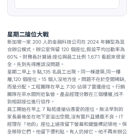
星期二搶位大戰
新加坡一家 200 人的金融科技公司在 2024 年轉型為混
合辦公模式。辦公室保留 120 個座位,假設平均出勤率為
60%。財務長計算過:座位與員工比例 1.67:1 看起來很安
全。先到先得應該沒問題。
星期二早上 9 點,135 名員工出現。同一棟建築,同一樓
層,120 個座位。15 個人沒地方坐。問題不在於空間稀缺,
而是分配。工程團隊在早上 7:30 佔領了窗邊座位。行銷
團隊在茶水間附近紮營。產品經理分散在三個樓層,找不
到相鄰座位進行協作。
員工開始在早上 7 點抵達搶佔喜愛的座位。無法早到的
家長最後坐在地下室溢出空間,沒有窗戶且通風不良。IT
經理在「他的」座位上過夜留下螢幕和鍵盤標記領地。保
全移除它們。他留下便利貼。有人扔掉它。他不再來辦公