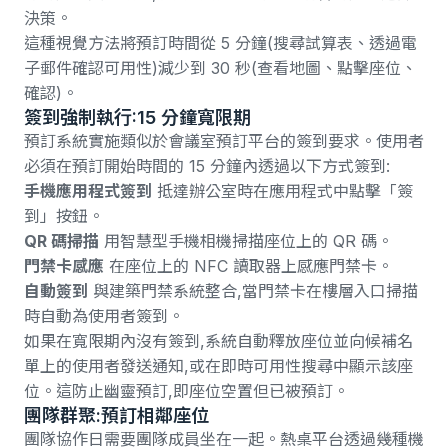
決策。
這種視覺方法將預訂時間從 5 分鐘(搜尋試算表、透過電
子郵件確認可用性)減少到 30 秒(查看地圖、點擊座位、
確認)。
簽到強制執行:15 分鐘寬限期
預訂系統實施類似於
會議室預訂平台
的簽到要求。使用者
必須在預訂開始時間的 15 分鐘內透過以下方式簽到:
手機應用程式簽到
抵達辦公室時在應用程式中點擊「簽
到」按鈕。
QR 碼掃描
用智慧型手機相機掃描座位上的 QR 碼。
門禁卡感應
在座位上的 NFC 讀取器上感應門禁卡。
自動簽到
與建築門禁系統整合,當門禁卡在樓層入口掃描
時自動為使用者簽到。
如果在寬限期內沒有簽到,系統自動釋放座位並向候補名
單上的使用者發送通知,或在即時可用性搜尋中顯示該座
位。這防止幽靈預訂,即座位空置但已被預訂。
團隊群聚:預訂相鄰座位
團隊協作日需要團隊成員坐在一起。熱桌平台透過幾種機