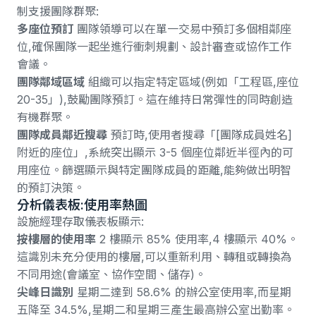
制支援團隊群聚:
多座位預訂
團隊領導可以在單一交易中預訂多個相鄰座
位,確保團隊一起坐進行衝刺規劃、設計審查或協作工作
會議。
團隊鄰域區域
組織可以指定特定區域(例如「工程區,座位
20-35」),鼓勵團隊預訂。這在維持日常彈性的同時創造
有機群聚。
團隊成員鄰近搜尋
預訂時,使用者搜尋「[團隊成員姓名]
附近的座位」,系統突出顯示 3-5 個座位鄰近半徑內的可
用座位。篩選顯示與特定團隊成員的距離,能夠做出明智
的預訂決策。
分析儀表板:使用率熱圖
設施經理存取儀表板顯示:
按樓層的使用率
2 樓顯示 85% 使用率,4 樓顯示 40%。
這識別未充分使用的樓層,可以重新利用、轉租或轉換為
不同用途(會議室、協作空間、儲存)。
尖峰日識別
星期二達到 58.6% 的辦公室使用率,而星期
五降至 34.5%
,
星期二和星期三產生最高辦公室出勤率
。