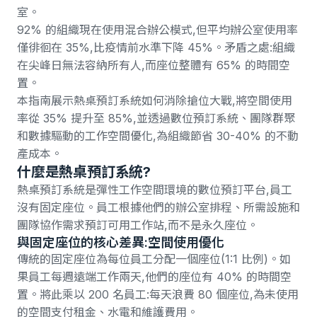
室。
92% 的組織現在使用混合辦公模式
,但
平均辦公室使用率
僅徘徊在 35%
,比疫情前水準下降 45%。矛盾之處:組織
在尖峰日無法容納所有人,而座位整體有 65% 的時間空
置。
本指南展示熱桌預訂系統如何消除搶位大戰,將空間使用
率從 35% 提升至 85%,並透過數位預訂系統、團隊群聚
和數據驅動的工作空間優化,為組織節省 30-40% 的不動
產成本。
什麼是熱桌預訂系統?
熱桌預訂系統是彈性工作空間環境的數位預訂平台,員工
沒有固定座位。員工根據他們的辦公室排程、所需設施和
團隊協作需求預訂可用工作站,而不是永久座位。
與固定座位的核心差異:空間使用優化
傳統的固定座位為每位員工分配一個座位(1:1 比例)。如
果員工每週遠端工作兩天,他們的座位有 40% 的時間空
置。將此乘以 200 名員工:每天浪費 80 個座位,為未使用
的空間支付租金、水電和維護費用。