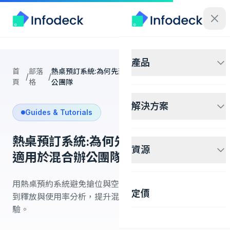
產品
首
部落
熱桌預訂系統:為何先到先得制度無法適用於混合辦
/
/
頁
格
公團隊
解決方案
Guides & Tutorials
熱桌預訂系統:為何先到先得制度無法
資源
適用於混合辦公團隊
用熱桌預約系統避免搶位與空置並存：結合分區規則、簽
定價
到釋放與使用率分析，提升混合辦公空間效率與員工體
驗。